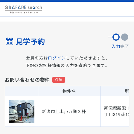
見学予約
入力
完了
会員の方は
ログイン
していただきますと、
下記のお客様情報の入力を省略できます。
お問い合わせの物件
物件名
所在
新潟県新潟市 
新潟市上木戸５期３棟
丁目819番13