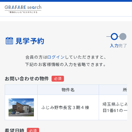
見学予約
入力
完了
会員の方は
ログイン
していただきますと、
下記のお客様情報の入力を省略できます。
お問い合わせの物件
物件名
所在
埼玉県ふじみ
ふじみ野市長宮３期４棟
目1番61の一部
希望日時