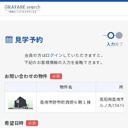
見学予約
入力
完了
会員の方は
ログイン
していただきますと、
下記のお客様情報の入力を省略できます。
お問い合わせの物件
物件名
所在
高知県香南市野
香南市野市町西野６期１棟
ルノ丸1561番
希望日時