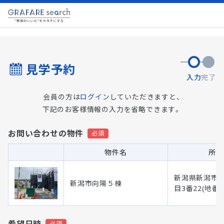
見学予約
入力
完了
会員の方は
ログイン
していただきますと、
下記のお客様情報の入力を省略できます。
お問い合わせの物件
物件名
所在
新潟県新潟市 
新潟市向陽５棟
目3番22(地番)