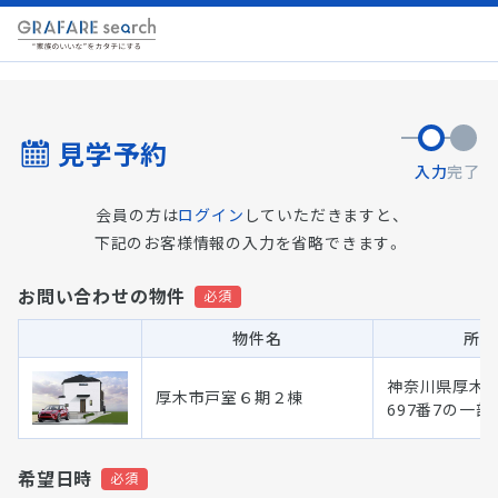
見学予約
入力
完了
会員の方は
ログイン
していただきますと、
下記のお客様情報の入力を省略できます。
お問い合わせの物件
物件名
所在
神奈川県厚木
厚木市戸室６期２棟
697番7の一部
希望日時