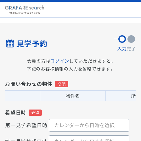
見学予約
入力
完了
会員の方は
ログイン
していただきますと、
下記のお客様情報の入力を省略できます。
お問い合わせの物件
物件名
所在
希望日時
第一見学希望日時