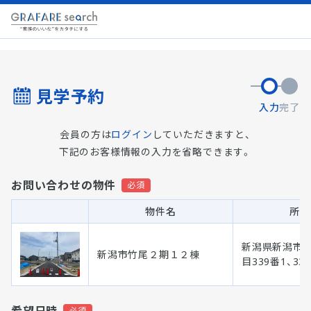
見学予約
入力
完了
会員の方は
ログイン
していただきますと、
下記のお客様情報の入力を省略できます。
お問い合わせの物件
物件名
所在
新潟県新潟市 
新潟市竹尾２期１２棟
目339番1、33