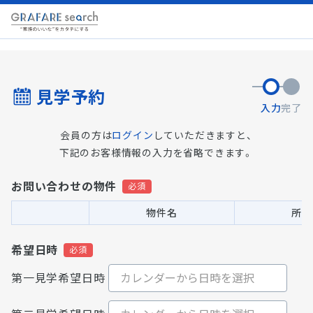
見学予約
入力
完了
会員の方は
ログイン
していただきますと、
下記のお客様情報の入力を省略できます。
お問い合わせの物件
物件名
所在
希望日時
第一見学希望日時