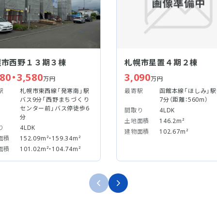
幌市西野１３期３棟
札幌市星置４期２棟
480・3,580
3,090
万円
万円
駅
札幌市東西線「発寒南」駅
最寄駅
函館本線「ほしみ」
バス9分「西野まちづくり
7分（距離：560m）
センター前」バス停徒歩6
間取り
4LDK
分
土地面積
146.2m²
り
4LDK
建物面積
102.67m²
面積
152.09m²・159.34m²
面積
101.02m²・104.74m²