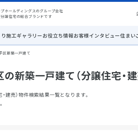
ープホールディングスのグループ会社
て分譲住宅の総合ブランドです
くり
施工ギャラリー
お役立ち情報
お客様インタビュー
住まい
豊平区新築一戸建て
区の新築一戸建て（分譲住宅・建
宅・建売）物件検索結果一覧となります。
。