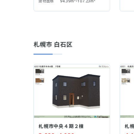
建物面積
94.39m²・107.23m²
札幌市 白石区
札幌市中央４期２棟
札