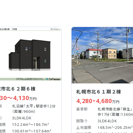
幌市北６２期６棟
札幌市北６１期２棟
830～4,130
万円
4,280・4,680
万円
駅
札沼線「太平」駅徒歩12分
最寄駅
札幌市南北線「麻生
（距離：960m）
歩17分（距離：1360
り
3LDK4LDK
間取り
3LDK4LDK
面積
152.24m²～186.7m²
土地面積
168.5m²・206.25m²
面積
100.61m²～107.64m²