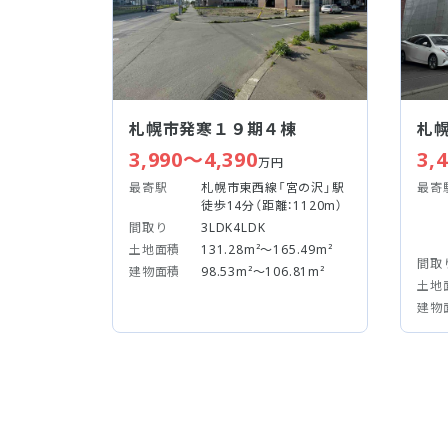
札幌市発寒１９期４棟
札
3,990～4,390
3,
万円
最寄駅
札幌市東西線「宮の沢」駅
最寄
徒歩14分（距離：1120m）
間取り
3LDK4LDK
土地面積
131.28m²～165.49m²
間取
建物面積
98.53m²～106.81m²
土地
建物