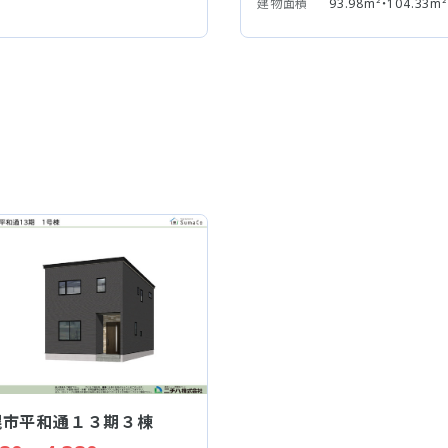
建物面積
93.98m²・104.33m²
幌市平和通１３期３棟