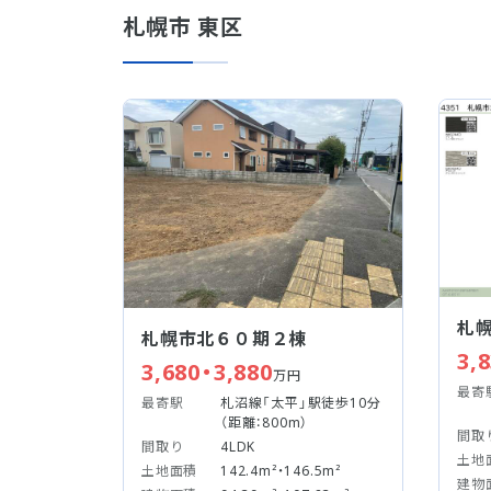
札幌市 東区
札
札幌市北６０期２棟
3,
3,680・3,880
万円
最寄
最寄駅
札沼線「太平」駅徒歩10分
（距離：800m）
間取
間取り
4LDK
土地
土地面積
142.4m²・146.5m²
建物