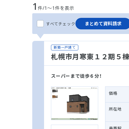
1
件/1～1件を表示
まとめて資料請求
すべてチェック
新築一戸建て
札幌市月寒東１２期５
スーパーまで徒歩６分！
価格
所在地
最寄駅