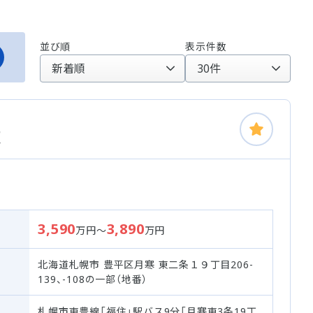
並び順
表示件数
棟
3,590
3,890
万円～
万円
北海道札幌市 豊平区月寒 東二条１９丁目206-
139、-108の一部（地番）
札幌市東豊線「福住」駅バス9分「月寒東3条19丁