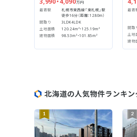
3,990・4,090
4,
万円
最寄駅
札幌市東西線「東札幌」駅
最寄
徒歩16分（距離：1280m）
間取り
3LDK4LDK
間取
土地面積
120.24m²・125.19m²
土地
建物面積
98.53m²・101.85m²
建物
北海道の人気物件ランキン
1
2