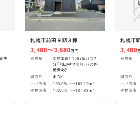
札幌市前田９期３棟
札幌市
3,480～3,680
3,480
万円
駅徒歩
最寄駅
函館本線「手稲」駅バス7
最寄駅
分「前田中学校前」バス停
徒歩4分
間取り
4LDK
間取り
土地面積
165.03m²～165.19m²
土地面積
建物面積
102.67m²～104.33m²
建物面積