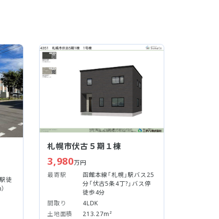
札幌市伏古５期１棟
3,980
万円
最寄駅
函館本線「札幌」駅バス25
」駅徒
分「伏古5条4丁?」バス停
m）
徒歩4分
間取り
4LDK
土地面積
213.27m²