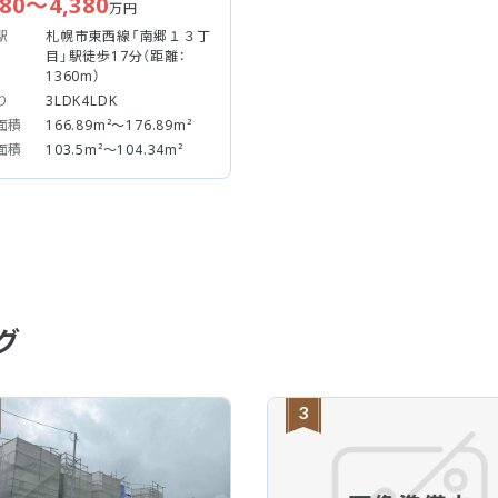
180～4,380
万円
駅
札幌市東西線「南郷１３丁
目」駅徒歩17分（距離：
1360m）
り
3LDK4LDK
面積
166.89m²～176.89m²
面積
103.5m²～104.34m²
グ
3