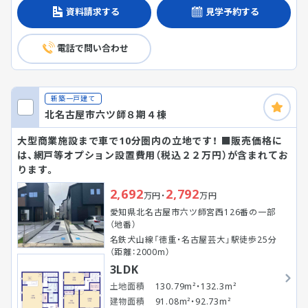
資料請求する
見学予約する
電話で問い合わせ
新築一戸建て
北名古屋市六ツ師８期４棟
大型商業施設まで車で10分圏内の立地です！ ■販売価格に
は、網戸等オプション設置費用（税込２２万円）が含まれてお
ります。
2,692
2,792
万円・
万円
愛知県北名古屋市六ツ師宮西126番の一部
（地番）
名鉄犬山線「徳重・名古屋芸大」駅徒歩25分
（距離：2000m）
3LDK
土地面積
130.79m²・132.3m²
建物面積
91.08m²・92.73m²