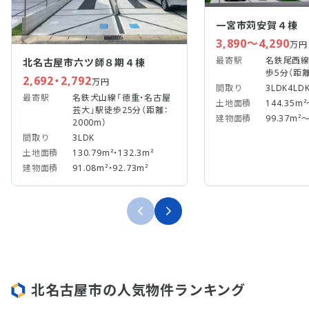
一宮市苅安賀４棟
3,890～4,290
万円
最寄駅
名鉄尾西線
北名古屋市六ツ師８期４棟
歩5分（距離
2,692・2,792
万円
間取り
3LDK4LD
最寄駅
名鉄犬山線「徳重・名古屋
土地面積
144.35m²
芸大」駅徒歩25分（距離：
建物面積
99.37m²～
2000m）
間取り
3LDK
土地面積
130.79m²・132.3m²
建物面積
91.08m²・92.73m²
北名古屋市の人気物件ランキング