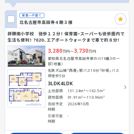
新築一戸建て
北名古屋市高田寺４期３棟
師勝南小学校 徒歩１２分！ 保育園・スーパーも徒歩圏内で
生活も便利！ ?020、エアポートウォークまで車で約８分！
3,280
3,730
万円～
万円
愛知県北名古屋市高田寺東の川16番3の一
部（地番）
名鉄犬山線「西春」駅バス16分「砂場」バス
停徒歩5分
3LDK4LDK
土地面積
131.24m²～162.5m²
建物面積
91.91m²～110.96m²
完成予定
2026年10月
時期
引渡可能
-
時期