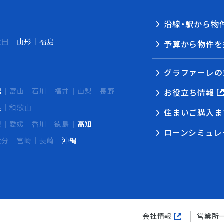
沿線・駅から物
秋田
山形
福島
予算から物件を
グラファーレの
潟
富山
石川
福井
山梨
長野
お役立ち情報
良
和歌山
住まいご購入ま
根
愛媛
香川
徳島
高知
ローンシミュレ
大分
宮崎
長崎
沖縄
会社情報
営業所