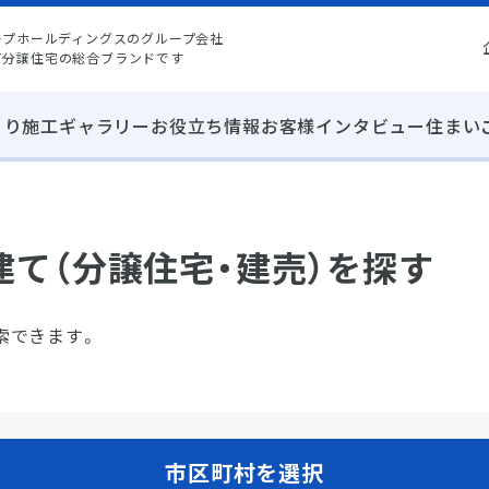
ープホールディングスのグループ会社
て分譲住宅の総合ブランドです
くり
施工ギャラリー
お役立ち情報
お客様インタビュー
住まい
て
て（分譲住宅・建売）を探す
索できます。
市区町村を選択