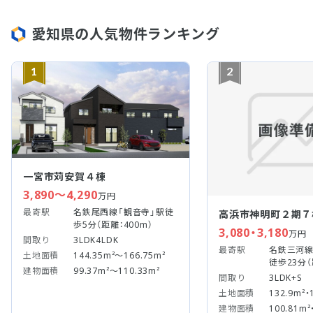
愛知県の人気物件ランキング
1
2
一宮市苅安賀４棟
3,890～4,290
万円
最寄駅
名鉄尾西線「観音寺」駅徒
高浜市神明町２期７
歩5分（距離：400m）
3,080・3,180
万円
間取り
3LDK4LDK
最寄駅
名鉄三河線
土地面積
144.35m²～166.75m²
徒歩23分（
建物面積
99.37m²～110.33m²
間取り
3LDK+S
土地面積
132.9m²・
建物面積
100.81m²