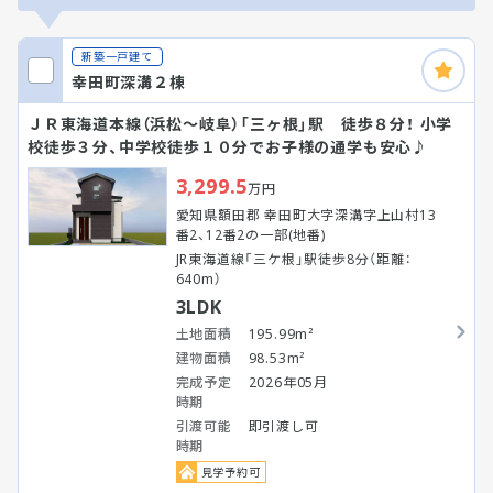
新築一戸建て
幸田町深溝２棟
ＪＲ東海道本線（浜松～岐阜）「三ヶ根」駅 徒歩８分！ 小学
校徒歩３分、中学校徒歩１０分でお子様の通学も安心♪
3,299.5
万円
愛知県額田郡 幸田町大字深溝字上山村13
番2、12番2の一部(地番)
JR東海道線「三ケ根」駅徒歩8分（距離：
640m）
3LDK
土地面積
195.99m²
建物面積
98.53m²
完成予定
2026年05月
時期
引渡可能
即引渡し可
時期
見学予約可