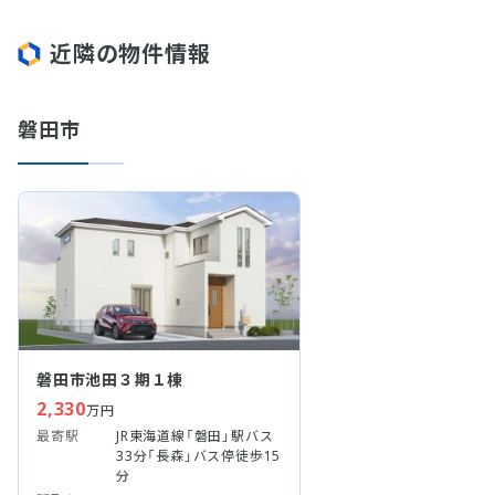
近隣の物件情報
磐田市
磐田市池田３期１棟
2,330
万円
最寄駅
JR東海道線「磐田」駅バス
33分「長森」バス停徒歩15
分