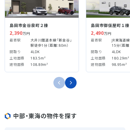
島田市金谷泉町２棟
島田市御仮屋町１棟
2,390
2,490
万円
万円
最寄駅
大井川鐵道本線「新金谷」
最寄駅
JR東海道
駅徒歩1分（距離：80m）
15分（距離：
間取り
4LDK
間取り
4LDK
土地面積
183.5m²
土地面積
180.29m²
建物面積
108.89m²
建物面積
98.95m²
中部・東海の物件を探す