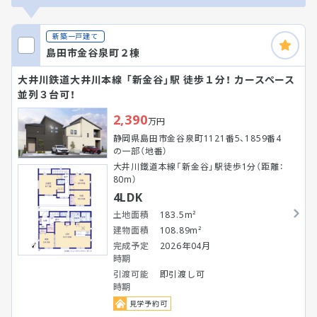
新築一戸建て
島田市金谷泉町２棟
大井川鉄道大井川本線 「新金谷」駅 徒歩１分！ カースペース
並列３台可！
2,390
万円
静岡県島田市金谷泉町1121番5、1859番4
の一部（地番）
大井川鐵道本線「新金谷」駅徒歩1分（距離：
80m）
4LDK
土地面積
183.5m²
建物面積
108.89m²
完成予定
2026年04月
時期
引渡可能
即引渡し可
時期
見学予約可