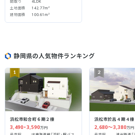
間取り
4LDK
土地面積
142.77m²
建物面積
100.61m²
静岡県の人気物件ランキング
1
2
浜松市和合町６期２棟
浜松市於呂４期４棟
3,490・3,590
2,680～3,380
万円
万円
最寄駅
JR東海道線「浜松」駅バス
最寄駅
遠州鉄道「