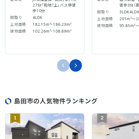
27分「和地?上」バス停徒
徒歩3分（距
歩10分
間取り
3LDK4LD
間取り
4LDK
土地面積
201m²～2
土地面積
182.15m²・186.23m²
建物面積
95.85m²～
建物面積
102.26m²・108.89m²
島田市の人気物件ランキング
1
2