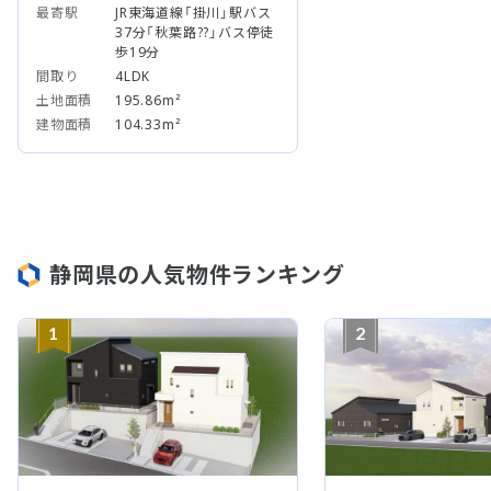
最寄駅
JR東海道線「掛川」駅バス
37分「秋葉路??」バス停徒
歩19分
間取り
4LDK
土地面積
195.86m²
建物面積
104.33m²
静岡県の人気物件ランキング
1
2