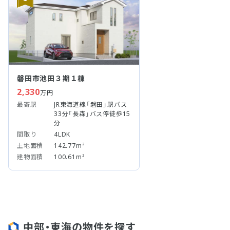
磐田市池田３期１棟
2,330
万円
最寄駅
JR東海道線「磐田」駅バス
33分「長森」バス停徒歩15
分
間取り
4LDK
土地面積
142.77m²
建物面積
100.61m²
中部・東海の物件を探す