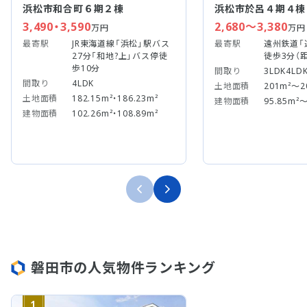
浜松市和合町６期２棟
浜松市於呂４期４棟
3,490・3,590
2,680～3,380
万円
万円
最寄駅
JR東海道線「浜松」駅バス
最寄駅
遠州鉄道「
27分「和地?上」バス停徒
徒歩3分（距
歩10分
間取り
3LDK4LD
間取り
4LDK
土地面積
201m²～2
土地面積
182.15m²・186.23m²
建物面積
95.85m²～
建物面積
102.26m²・108.89m²
磐田市の人気物件ランキング
1