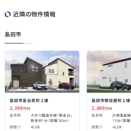
近隣の物件情報
島田市
島田市金谷泉町２棟
島田市御仮屋町１棟
2,390
2,490
万円
万円
最寄駅
大井川鐵道本線「新金谷」
最寄駅
JR東海道
駅徒歩1分（距離：80m）
15分（距離：
間取り
4LDK
間取り
4LDK