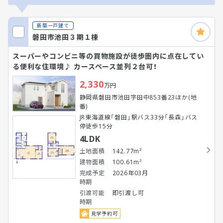
新築一戸建て
磐田市池田３期１棟
スーパーやコンビニ等の買物施設が徒歩圏内に点在してい
る便利な住環境♪ カースペース並列２台可！
2,330
万円
静岡県磐田市池田字田中853番23ほか(地
番)
JR東海道線「磐田」駅バス33分「長森」バス
停徒歩15分
4LDK
土地面積
142.77m²
建物面積
100.61m²
完成予定
2026年03月
時期
引渡可能
即引渡し可
時期
見学予約可