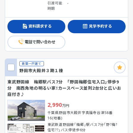
引渡可能
-
時期
資料請求する
見学予約する
電話で問い合わせ
新築一戸建て
野田市大殿井３期１棟
東武野田線 梅郷駅バス7分 「野田梅郷住宅入口」停歩9
分 南西角地の明るい家！カースペース並列2台分と広いお
庭付き♪
2,990
万円
千葉県野田市大殿井字真福寺谷津58番
16(地番)
東武鉄道野田線「梅郷」駅バス7分「野?梅?
住宅??」バス停徒歩6分