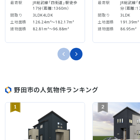
最寄駅
JR総武線「四街道」駅徒歩
最寄駅
JR総武線「
17分（距離：1360m）
分（距離：1
間取り
3LDK4LDK
間取り
3LDK
土地面積
126.24m²～182.17m²
土地面積
191.39m²
建物面積
82.81m²～96.88m²
建物面積
86.95m²
野田市の人気物件ランキング
1
2