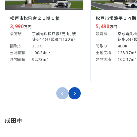
松戸市松飛台２１期１棟
松戸市常盤平１４期
3,990
5,490
万円
万円
最寄駅
京成電鉄松戸線「元山」駅
最寄駅
京成電鉄松
徒歩14分（距離：1120m）
徒歩5分（距
間取り
3LDK
間取り
4LDK
土地面積
100.34m²
土地面積
128.37m²
建物面積
92.73m²
建物面積
102.47m²
成田市