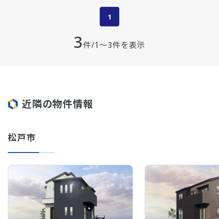
1
3
件/1～3件を表示
近隣の物件情報
松戸市