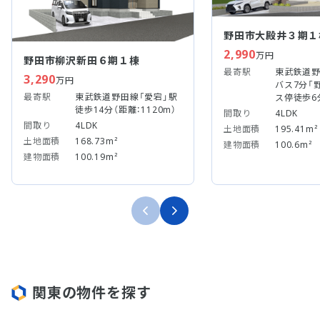
野田市大殿井３期１
2,990
万円
野田市柳沢新田６期１棟
最寄駅
東武鉄道野
3,290
万円
バス7分「野
最寄駅
東武鉄道野田線「愛宕」駅
ス停徒歩6
徒歩14分（距離：1120m）
間取り
4LDK
間取り
4LDK
土地面積
195.41m²
土地面積
168.73m²
建物面積
100.6m²
建物面積
100.19m²
関東の物件を探す