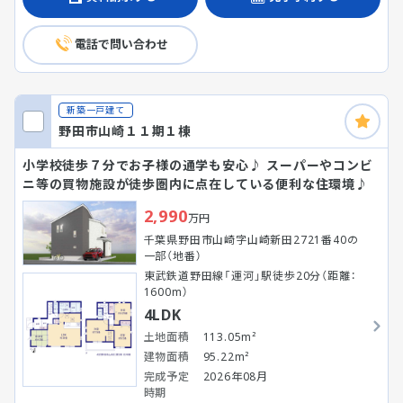
電話で問い合わせ
新築一戸建て
野田市山崎１１期１棟
小学校徒歩７分でお子様の通学も安心♪ スーパーやコンビ
ニ等の買物施設が徒歩圏内に点在している便利な住環境♪
2,990
万円
千葉県野田市山崎字山崎新田2721番40の
一部（地番）
東武鉄道野田線「運河」駅徒歩20分（距離：
1600m）
4LDK
土地面積
113.05m²
建物面積
95.22m²
完成予定
2026年08月
時期