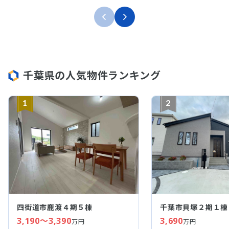
千葉県の人気物件ランキング
1
2
四街道市鹿渡４期５棟
千葉市貝塚２期１棟
3,190～3,390
3,690
万円
万円