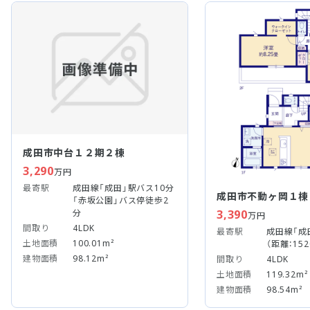
成田市中台１２期２棟
3,290
万円
最寄駅
成田線「成田」駅バス10分
成田市不動ヶ岡１棟
「赤坂公園」バス停徒歩2
分
3,390
万円
間取り
4LDK
最寄駅
成田線「成
土地面積
100.01m²
（距離：152
建物面積
98.12m²
間取り
4LDK
土地面積
119.32m²
建物面積
98.54m²