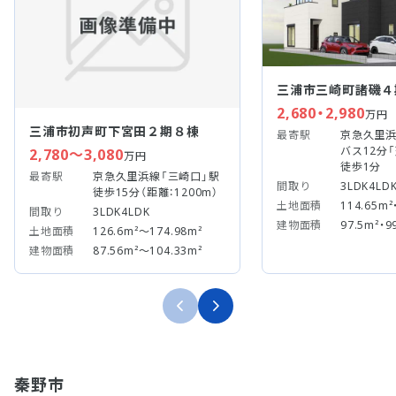
三浦市三崎町諸磯４
2,680・2,980
万円
三浦市初声町下宮田２期８棟
最寄駅
京急久里浜
バス12分
2,780～3,080
万円
徒歩1分
最寄駅
京急久里浜線「三崎口」駅
間取り
3LDK4LD
徒歩15分（距離：1200m）
土地面積
114.65m²
間取り
3LDK4LDK
建物面積
97.5m²・9
土地面積
126.6m²～174.98m²
建物面積
87.56m²～104.33m²
秦野市