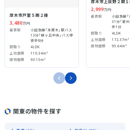
厚木市上荻野２期１
2,999
万円
厚木市戸室５期２棟
最寄駅
小田急線「
31分「愛
3,480
万円
歩1分
最寄駅
小田急線「本厚木」駅バス
間取り
4LDK
13分「緑ヶ丘中央」バス停
土地面積
172.37m²
徒歩8分
建物面積
95.64m²
間取り
4LDK
土地面積
110.34m²
建物面積
93.15m²
関東の物件を探す