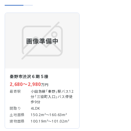
秦野市渋沢６期５棟
2,680～2,980
万円
最寄駅
小田急線「秦野」駅バス12
分「三協町入口」バス停徒
歩9分
間取り
4LDK
土地面積
150.2m²～160.63m²
建物面積
100.19m²～101.02m²