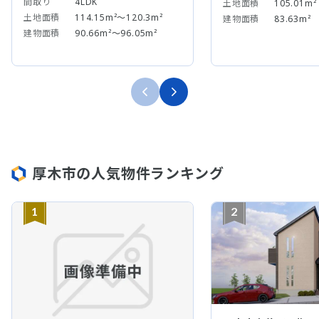
間取り
4LDK
土地面積
105.01m²
土地面積
114.15m²～120.3m²
建物面積
83.63m²
建物面積
90.66m²～96.05m²
厚木市の人気物件ランキング
1
2