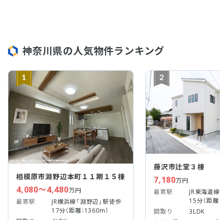
神奈川県の人気物件ランキング
1
2
藤沢市辻堂３棟
相模原市淵野辺本町１１期１５棟
7,180
万円
4,080～4,480
万円
最寄駅
JR東海道
15分（距離：
最寄駅
JR横浜線「淵野辺」駅徒歩
17分（距離：1360m）
間取り
3LDK