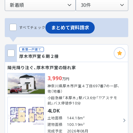
まとめて資料請求
すべてチェック
新築一戸建て
厚木市戸室６期２棟
陽光降り注ぐ、厚木市戸室の隠れ家
3,990
万円
神奈川県厚木市戸室４丁目697番7の一部、
他（地番）
小田急線「本厚木」駅バス6分「??アステモ
前」バス停徒歩10分
4LDK
土地面積
144.18m²
建物面積
100.19m²
完成予定
2026年08月