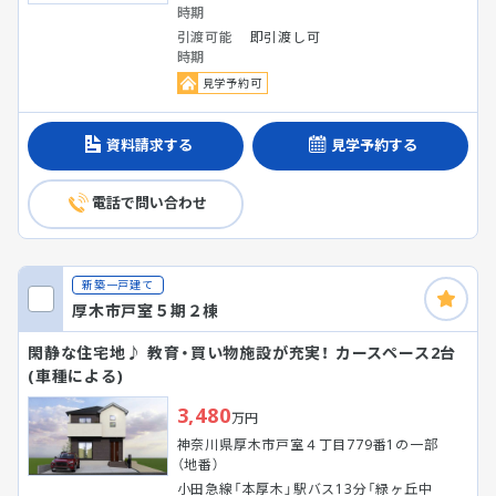
時期
引渡可能
即引渡し可
時期
見学予約可
資料請求する
見学予約する
電話で問い合わせ
新築一戸建て
厚木市戸室５期２棟
閑静な住宅地♪ 教育・買い物施設が充実！ カースペース2台
(車種による)
3,480
万円
神奈川県厚木市戸室４丁目779番1の一部
（地番）
小田急線「本厚木」駅バス13分「緑ヶ丘中