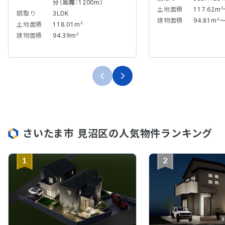
分（距離：1200m）
土地面積
117.62m²
間取り
3LDK
建物面積
94.81m²～
土地面積
118.01m²
建物面積
94.39m²
さいたま市 見沼区の人気物件ランキング
1
2