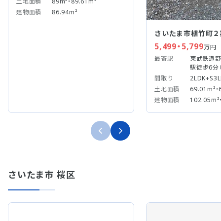
土地面積
89m²・89.61m²
建物面積
86.94m²
さいたま市植竹町２
5,499・5,799
万円
最寄駅
東武鉄道野
駅徒歩6分（
間取り
2LDK+S3
土地面積
69.01m²・
建物面積
102.05m²
さいたま市 桜区