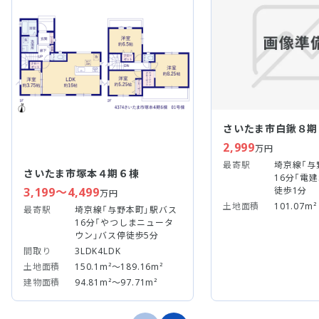
さいたま市白鍬８期
2,999
万円
最寄駅
埼京線「与
さいたま市塚本４期６棟
16分「電
徒歩1分
3,199～4,499
万円
土地面積
101.07m²
最寄駅
埼京線「与野本町」駅バス
16分「やつしまニュータ
ウン」バス停徒歩5分
間取り
3LDK4LDK
土地面積
150.1m²～189.16m²
建物面積
94.81m²～97.71m²