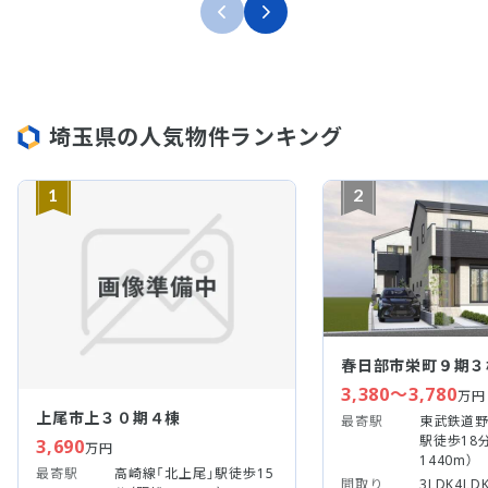
埼玉県の人気物件ランキング
1
2
春日部市栄町９期３
3,380～3,780
万円
上尾市上３０期４棟
最寄駅
東武鉄道野
駅徒歩18
3,690
万円
1440m）
最寄駅
高崎線「北上尾」駅徒歩15
間取り
3LDK4LD