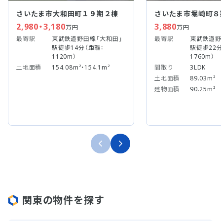
さいたま市大和田町１９期２棟
さいたま市堀崎町８
2,980・3,180
3,880
万円
万円
最寄駅
東武鉄道野田線「大和田」
最寄駅
東武鉄道野
駅徒歩14分（距離：
駅徒歩22
1120m）
1760m）
土地面積
154.08m²・154.1m²
間取り
3LDK
土地面積
89.03m²
建物面積
90.25m²
関東の物件を探す