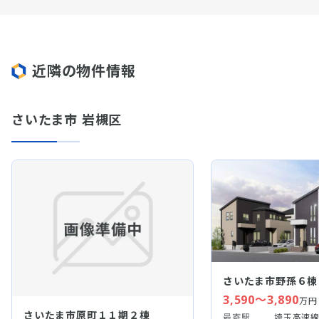
近隣の物件情報
さいたま市 岩槻区
さいたま市野孫６棟
3,590～3,890
万円
さいたま市原町１１期２棟
最寄駅
埼玉高速線