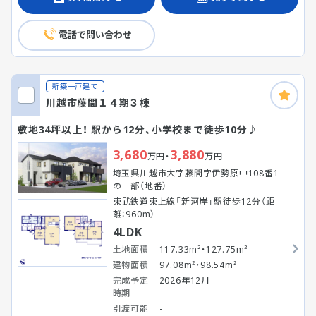
電話で問い合わせ
新築一戸建て
川越市藤間１４期３棟
敷地34坪以上！ 駅から12分、小学校まで徒歩10分♪
3,680
3,880
万円・
万円
埼玉県川越市大字藤間字伊勢原中108番1
の一部（地番）
東武鉄道東上線「新河岸」駅徒歩12分（距
離：960m）
4LDK
土地面積
117.33m²・127.75m²
建物面積
97.08m²・98.54m²
完成予定
2026年12月
時期
引渡可能
-