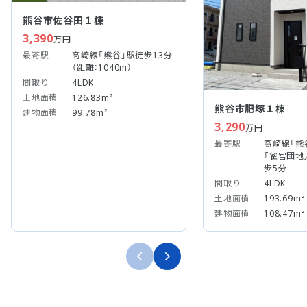
熊谷市佐谷田１棟
3,390
万円
最寄駅
高崎線「熊谷」駅徒歩13分
（距離：1040m）
間取り
4LDK
土地面積
126.83m²
熊谷市肥塚１棟
建物面積
99.78m²
3,290
万円
最寄駅
高崎線「熊
「雀宮団地
歩5分
間取り
4LDK
土地面積
193.69m²
建物面積
108.47m²