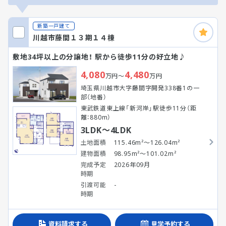
新築一戸建て
川越市藤間１３期１４棟
敷地34坪以上の分譲地！ 駅から徒歩11分の好立地♪
4,080
4,480
万円～
万円
埼玉県川越市大字藤間字開発338番1の一
部（地番）
東武鉄道東上線「新河岸」駅徒歩11分（距
離：880m）
3LDK～4LDK
土地面積
115.46m²～126.04m²
建物面積
98.95m²～101.02m²
完成予定
2026年09月
時期
引渡可能
-
時期
資料請求する
見学予約する