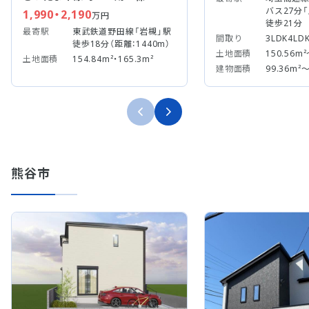
バス27分
1,990・2,190
万円
徒歩21分
最寄駅
東武鉄道野田線「岩槻」駅
間取り
3LDK4LD
徒歩18分（距離：1440m）
土地面積
150.56m²
土地面積
154.84m²・165.3m²
建物面積
99.36m²～
熊谷市