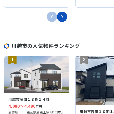
川越市の人気物件ランキング
1
2
川越市藤間１３期１４棟
4,080～4,480
万円
川越市吉田１０期１
最寄駅
東武鉄道東上線「新河岸」