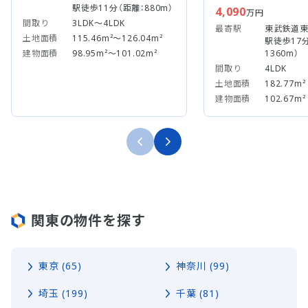
駅徒歩11分（距離：880m）
4,090
万円
間取り
3LDK～4LDK
最寄駅
東武鉄道東
土地面積
115.46m²～126.04m²
駅徒歩17
1360m）
建物面積
98.95m²～101.02m²
間取り
4LDK
土地面積
182.77m²
建物面積
102.67m²
関東の物件を探す
東京 (65)
神奈川 (99)
埼玉 (199)
千葉 (81)