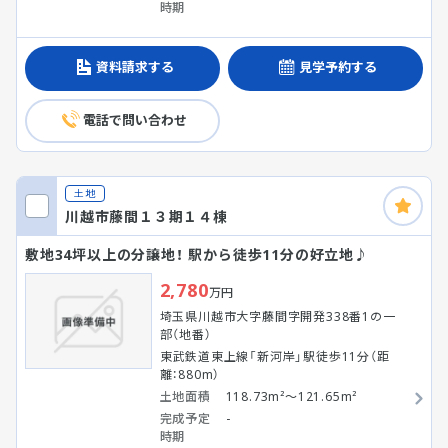
時期
資料請求する
見学予約する
電話で問い合わせ
土地
川越市藤間１３期１４棟
敷地34坪以上の分譲地！ 駅から徒歩11分の好立地♪
2,780
万円
埼玉県川越市大字藤間字開発338番1の一
部（地番）
東武鉄道東上線「新河岸」駅徒歩11分（距
離：880m）
土地面積
118.73m²～121.65m²
完成予定
-
時期