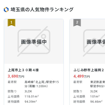
埼玉県の人気物件ランキング
1
2
上尾市上３０期４棟
ふじみ野市上福岡２
3,690
4,499
万円
万円
最寄駅
高崎線「北上尾」駅徒歩15
最寄駅
東武鉄道東
分（距離：1200m）
駅徒歩8分（
間取り
3LDK
間取り
3LDK
土地面積
118.01m²
土地面積
101m²
建物面積
94.39m²
建物面積
96.46m²