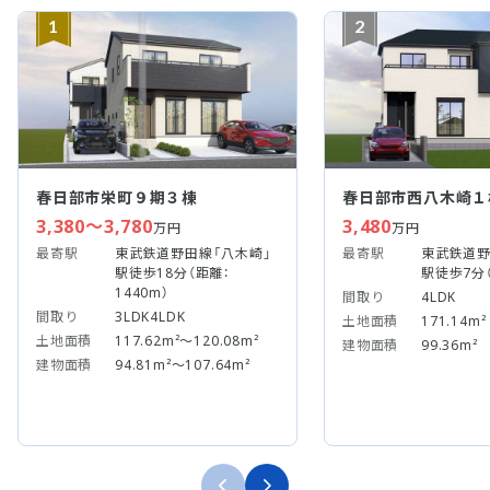
1
2
春日部市栄町９期３棟
春日部市西八木崎１
3,380～3,780
3,480
万円
万円
最寄駅
東武鉄道野田線「八木崎」
最寄駅
東武鉄道野
駅徒歩18分（距離：
駅徒歩7分（
1440m）
間取り
4LDK
間取り
3LDK4LDK
土地面積
171.14m²
土地面積
117.62m²～120.08m²
建物面積
99.36m²
建物面積
94.81m²～107.64m²