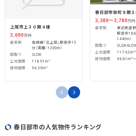
春日部市栄町９期３
3,380～3,780
万円
上尾市上３０期４棟
最寄駅
東武鉄道野
駅徒歩18
3,690
万円
1440m）
最寄駅
高崎線「北上尾」駅徒歩15
間取り
3LDK4LD
分（距離：1200m）
土地面積
117.62m²
間取り
3LDK
建物面積
94.81m²～
土地面積
118.01m²
建物面積
94.39m²
春日部市の人気物件ランキング