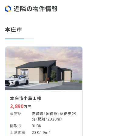
近隣の物件情報
本庄市
本庄市小島１棟
2,890
万円
最寄駅
高崎線「神保原」駅徒歩29
分（距離：2320m）
間取り
3LDK
土地面積
233.19m²