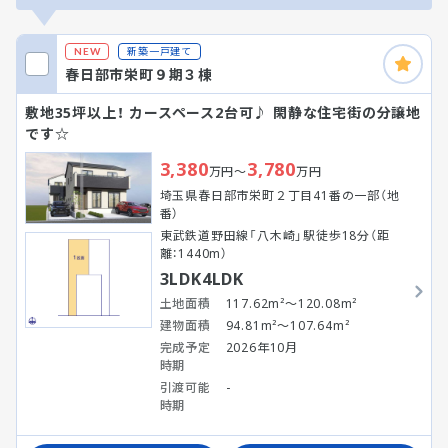
新築一戸建て
NEW
春日部市栄町９期３棟
敷地35坪以上！ カースペース2台可♪ 閑静な住宅街の分譲地
です☆
3,380
3,780
万円～
万円
埼玉県春日部市栄町２丁目41番の一部（地
番）
東武鉄道野田線「八木崎」駅徒歩18分（距
離：1440m）
3LDK4LDK
土地面積
117.62m²～120.08m²
建物面積
94.81m²～107.64m²
完成予定
2026年10月
時期
引渡可能
-
時期