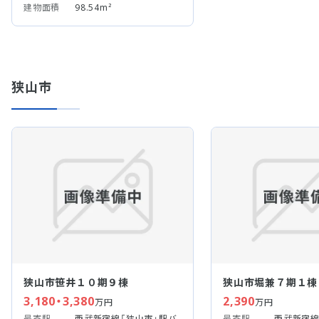
建物面積
98.54m²
狭山市
狭山市笹井１０期９棟
狭山市堀兼７期１棟
3,180・3,380
2,390
万円
万円
最寄駅
西武新宿線「狭山市」駅バ
最寄駅
西武新宿線