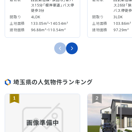
ス15分「根岸新道」バス停
ス26分「
徒歩3分
バス停徒歩
間取り
4LDK
間取り
3LDK
土地面積
133.05m²・140.54m²
土地面積
103.86m²
建物面積
96.88m²・110.54m²
建物面積
97.29m²
埼玉県の人気物件ランキング
1
2