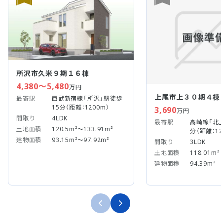
所沢市久米９期１６棟
4,380～5,480
万円
上尾市上３０期４棟
最寄駅
西武新宿線「所沢」駅徒歩
15分（距離：1200m）
3,690
万円
間取り
4LDK
最寄駅
高崎線「北
土地面積
120.5m²～133.91m²
分（距離：1
建物面積
93.15m²～97.92m²
間取り
3LDK
土地面積
118.01m²
建物面積
94.39m²