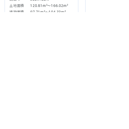
越谷市東大沢１３期７棟
3,580～5,480
万円
最寄駅
東武伊勢崎・大師線「北越
谷」駅徒歩23分（距離：
1840m）
間取り
3LDK4LDK
土地面積
120.81m²～166.02m²
建物面積
97.71m²～104.33m²
関東の物件を探す
東京 (65)
神奈川 (99)