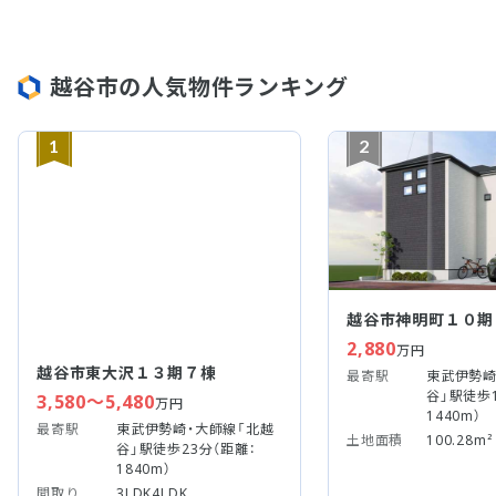
越谷市の人気物件ランキング
1
2
越谷市神明町１０期
2,880
万円
最寄駅
東武伊勢崎
谷」駅徒歩1
1440m）
土地面積
100.28m²