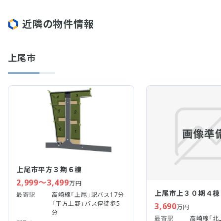
近隣の物件情報
上尾市
上尾市平方３期６棟
2,999～3,499
万円
上尾市上３０期４棟
最寄駅
高崎線「上尾」駅バス17分
「平方上野」バス停徒歩5
3,690
万円
分
最寄駅
高崎線「北