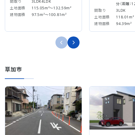
間取り
3LDK4LDK
分（距離：1
土地面積
115.05m²～132.59m²
間取り
3LDK
建物面積
97.5m²～100.81m²
土地面積
118.01m²
建物面積
94.39m²
草加市