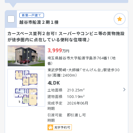
新築一戸建て
越谷市船渡２期１棟
カースペース並列２台可！ スーパーやコンビニ等の買物施設
が徒歩圏内に点在している便利な住環境♪
3,999
万円
埼玉県越谷市大字船渡字島添764番1（地
番）
東武伊勢崎・大師線「せんげん台」駅徒歩30
分（距離：2400m）
4LDK
土地面積
210.25m²
建物面積
100.19m²
完成予定
2026年06月
時期
引渡可能
即引渡し可
時期
見学予約可