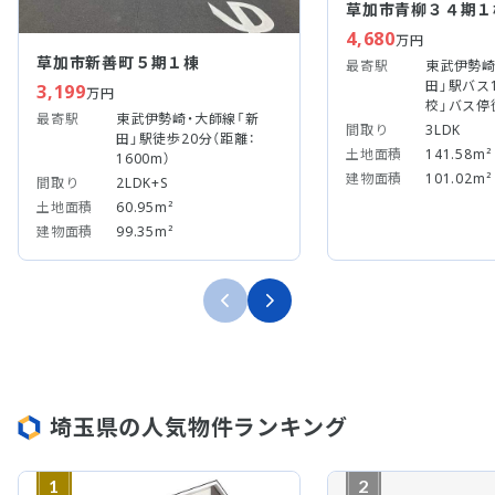
草加市青柳３４期１
4,680
万円
草加市新善町５期１棟
最寄駅
東武伊勢崎
田」駅バス
3,199
万円
校」バス停
最寄駅
東武伊勢崎・大師線「新
間取り
3LDK
田」駅徒歩20分（距離：
土地面積
141.58m²
1600m）
建物面積
101.02m²
間取り
2LDK+S
土地面積
60.95m²
建物面積
99.35m²
埼玉県の人気物件ランキング
1
2