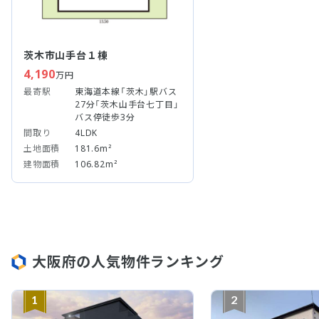
茨木市山手台１棟
4,190
万円
最寄駅
東海道本線「茨木」駅バス
27分「茨木山手台七丁目」
バス停徒歩3分
間取り
4LDK
土地面積
181.6m²
建物面積
106.82m²
大阪府の人気物件ランキング
1
2