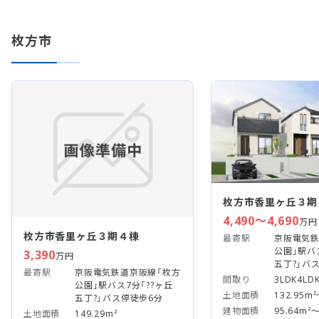
枚方市
枚方市香里ヶ丘３期
4,490～4,690
万円
枚方市香里ヶ丘３期４棟
最寄駅
京阪電気鉄
公園」駅バ
3,390
万円
五丁?」バ
最寄駅
京阪電気鉄道京阪線「枚方
間取り
3LDK4LD
公園」駅バス7分「??ヶ丘
土地面積
132.95m²
五丁?」バス停徒歩6分
建物面積
95.64m²～
土地面積
149.29m²