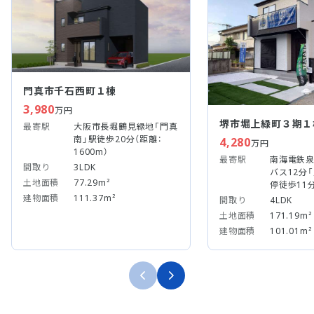
門真市千石西町１棟
3,980
万円
堺市堀上緑町３期１
最寄駅
大阪市長堀鶴見緑地「門真
南」駅徒歩20分（距離：
4,280
万円
1600m）
最寄駅
南海電鉄泉
間取り
3LDK
バス12分
土地面積
77.29m²
停徒歩11
建物面積
111.37m²
間取り
4LDK
土地面積
171.19m²
建物面積
101.01m²