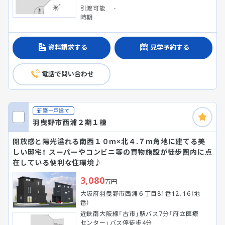
引渡可能
-
時期
資料請求する
見学予約する
電話で問い合わせ
新築一戸建て
羽曳野市西浦２期１棟
開放感と陽光溢れる南西１０ｍ×北４.７ｍ角地に建てる美
しい邸宅！ スーパーやコンビニ等の買物施設が徒歩圏内に点
在している便利な住環境♪
3,080
万円
大阪府羽曳野市西浦６丁目81番12、16（地
番）
近鉄南大阪線「古市」駅バス7分「府立医療
センター」バス停徒歩4分