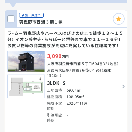
新築一戸建て
羽曳野市西浦３期１棟
ラ・ムー羽曳野店やハーベスはびきの店まで徒歩１３～１５
分！ イオン藤井寺・ららぽーと堺等まで車で１１～１６分！
お買い物等の商業施設が周辺に充実している住環境です！
3,090
万円
大阪府羽曳野市西浦５丁目604番32（地番）
近鉄南大阪線「古市」駅徒歩19分（距離：
1520m）
3LDK+S
土地面積
69.04m²
建物面積
108.05m²
完成予定
2026年11月
時期
引渡可能
-
時期