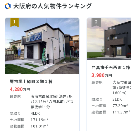
大阪府の人気物件ランキング
1
2
門真市千石西町１棟
3,980
万円
堺市堀上緑町３期１棟
最寄駅
大阪市長堀
南」駅徒歩2
4,280
万円
1600m）
最寄駅
南海電鉄泉北線「深井」駅
間取り
3LDK
バス12分「八田北町」バス
土地面積
77.29m²
停徒歩11分
建物面積
111.37m²
間取り
4LDK
土地面積
171.19m²
建物面積
101.01m²