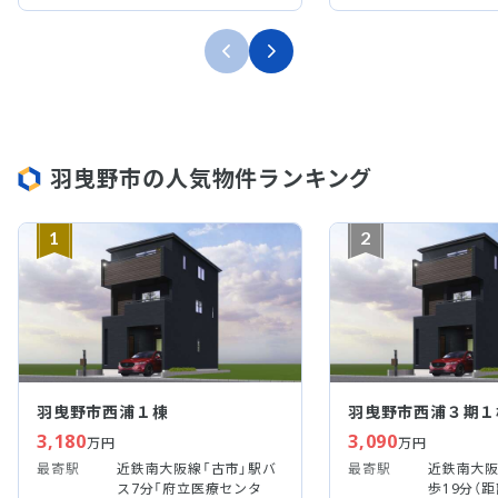
羽曳野市の人気物件ランキング
1
2
羽曳野市西浦１棟
羽曳野市西浦３期１
3,180
3,090
万円
万円
最寄駅
近鉄南大阪線「古市」駅バ
最寄駅
近鉄南大阪
ス7分「府立医療センタ
歩19分（距