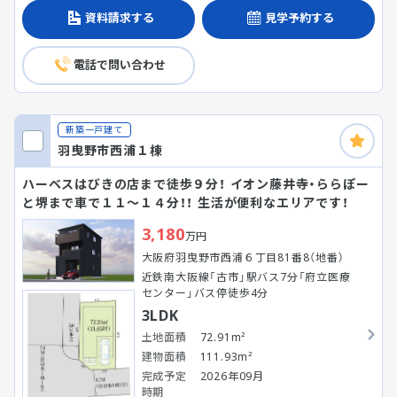
資料請求する
見学予約する
電話で問い合わせ
新築一戸建て
羽曳野市西浦１棟
ハーベスはびきの店まで徒歩９分！ イオン藤井寺・ららぽー
と堺まで車で１１～１４分！！ 生活が便利なエリアです！
3,180
万円
大阪府羽曳野市西浦６丁目81番8（地番）
近鉄南大阪線「古市」駅バス7分「府立医療
センター」バス停徒歩4分
3LDK
土地面積
72.91m²
建物面積
111.93m²
完成予定
2026年09月
時期