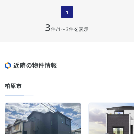
1
3
件/1～3件を表示
近隣の物件情報
柏原市