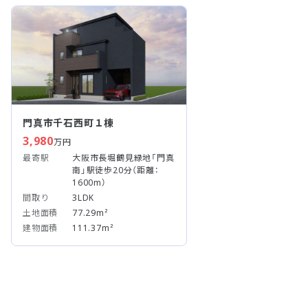
門真市千石西町１棟
3,980
万円
最寄駅
大阪市長堀鶴見緑地「門真
南」駅徒歩20分（距離：
1600m）
間取り
3LDK
土地面積
77.29m²
建物面積
111.37m²