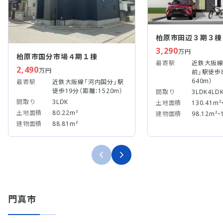
柏原市田辺３期３棟
3,290
万円
柏原市国分市場４期１棟
最寄駅
近鉄大阪線
2,490
万円
前」駅徒歩
640m）
最寄駅
近鉄大阪線「河内国分」駅
徒歩19分（距離：1520m）
間取り
3LDK4LD
間取り
3LDK
土地面積
130.41m²
土地面積
80.22m²
建物面積
98.12m²・
建物面積
88.81m²
門真市