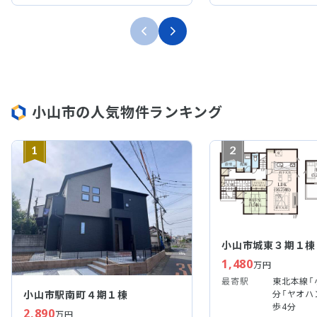
小山市の人気物件ランキング
1
2
小山市城東３期１棟
1,480
万円
最寄駅
東北本線「
小山市駅南町４期１棟
分「ヤオハ
歩4分
2,890
万円