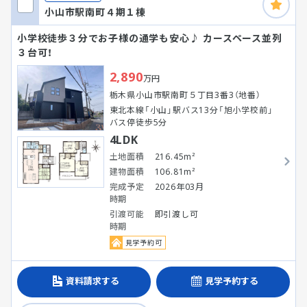
小山市駅南町４期１棟
小学校徒歩３分でお子様の通学も安心♪ カースペース並列
３台可！
2,890
万円
栃木県小山市駅南町５丁目3番3（地番）
東北本線「小山」駅バス13分「旭小学校前」
バス停徒歩5分
4LDK
土地面積
216.45m²
建物面積
106.81m²
完成予定
2026年03月
時期
引渡可能
即引渡し可
時期
見学予約可
資料請求する
見学予約する