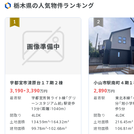
栃木県の人気物件ランキング
1
2
宇都宮市清原台１７期２棟
小山市駅南町４期１
3,190・3,390
2,890
万円
万円
最寄駅
宇都宮芳賀ライト線「グリ
最寄駅
東北本線「
ーンスタジアム前」駅徒歩
分「旭小学
13分（距離：1040m）
歩5分
間取り
4LDK
間取り
4LDK
土地面積
134.59m²・164.32m²
土地面積
216.45m²
建物面積
99.78m²・102.68m²
建物面積
106.81m²