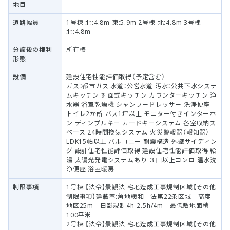
地目
-
道路幅員
1号棟 北:4.8m 東:5.9m 2号棟 北:4.8m 3号棟
北:4.8m
分譲後の権利
所有権
形態
設備
建設住宅性能評価取得（予定含む）
ガス：都市ガス 水道：公営水道 汚水：公共下水システ
ムキッチン 対面式キッチン カウンターキッチン 浄
水器 浴室乾燥機 シャンプードレッサー 洗浄便座
トイレ2か所 バス1坪以上 モニター付きインターホ
ン ディンプルキー カードキーシステム 各室収納ス
ペース 24時間換気システム 火災警報器（報知器）
LDK15帖以上 バルコニー 耐震構造 外壁サイディン
グ 設計住宅性能評価取得 建設住宅性能評価取得 給
湯 太陽光発電システムあり ３口以上コンロ 温水洗
浄便座 浴室暖房
制限事項
1号棟:【法令】景観法 宅地造成工事規制区域【その他
制限事項】建蔽率:角地緩和 法第22条区域 高度
地区25m 日影規制4h-2.5h/4m 最低敷地面積
100平米
2号棟:【法令】景観法 宅地造成工事規制区域【その他