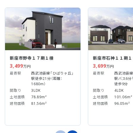
新座市野寺１７期１棟
新座市石神１１期１
3,499
3,699
万円
万円
最寄駅
西武池袋線「ひばりヶ丘」
最寄駅
西武池袋線
駅徒歩21分（距離：
駅バス6分
1680m）
徒歩9分
間取り
3LDK
間取り
4LDK
土地面積
78.89m²
土地面積
101.06m²
建物面積
81.56m²
建物面積
96.05m²