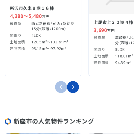
所沢市久米９期１６棟
4,380～5,480
万円
上尾市上３０期４棟
最寄駅
西武新宿線「所沢」駅徒歩
15分（距離：1200m）
3,690
万円
間取り
4LDK
最寄駅
高崎線「北
土地面積
120.5m²～133.91m²
分（距離：1
建物面積
93.15m²～97.92m²
間取り
3LDK
土地面積
118.01m²
建物面積
94.39m²
新座市の人気物件ランキング