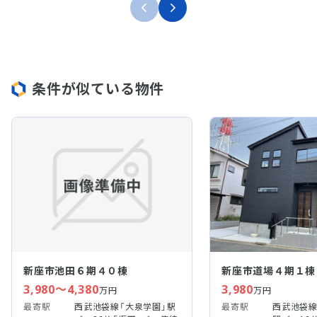
条件が似ている物件
新座市池田６期４０棟
新座市道場４期１棟
3,980～4,380
3,980
万円
万円
最寄駅
西武池袋線「大泉学園」駅
最寄駅
西武池袋線