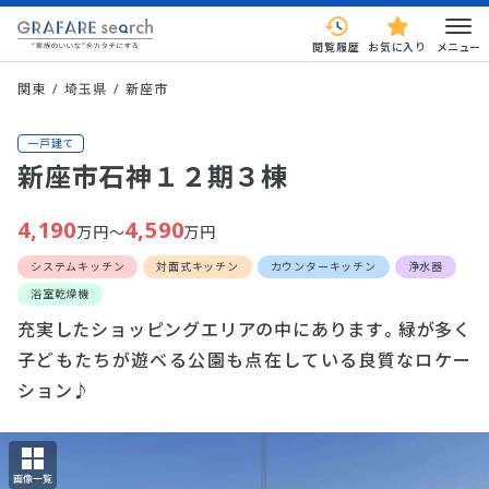
閲覧履歴
お気に入り
メニュー
関東
埼玉県
新座市
一戸建て
新座市石神１２期３棟
4,190
4,590
万円～
万円
システムキッチン
対面式キッチン
カウンターキッチン
浄水器
浴室乾燥機
充実したショッピングエリアの中にあります。緑が多く
子どもたちが遊べる公園も点在している良質なロケー
ション♪