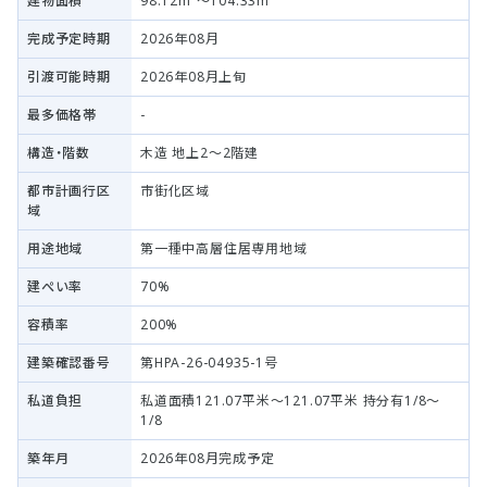
建物面積
98.12m²～104.33m²
完成予定時期
2026年08月
引渡可能時期
2026年08月上旬
最多価格帯
-
構造・階数
木造 地上2～2階建
都市計画行区
市街化区域
域
用途地域
第一種中高層住居専用地域
建ぺい率
70%
容積率
200%
建築確認番号
第HPA-26-04935-1号
私道負担
私道面積121.07平米～121.07平米 持分有1/8～
1/8
築年月
2026年08月完成予定