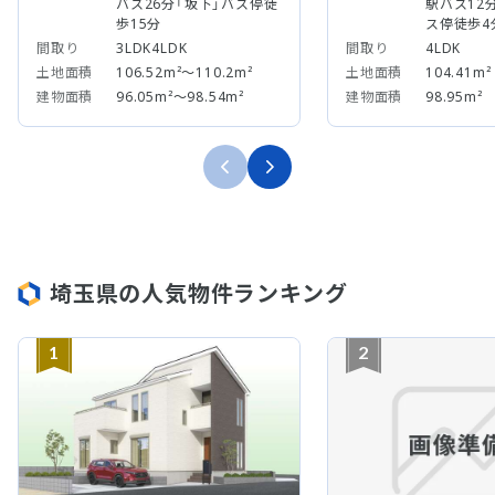
バス26分「坂下」バス停徒
駅バス12
歩15分
ス停徒歩4
間取り
3LDK4LDK
間取り
4LDK
土地面積
106.52m²～110.2m²
土地面積
104.41m²
建物面積
96.05m²～98.54m²
建物面積
98.95m²
埼玉県の人気物件ランキング
1
2