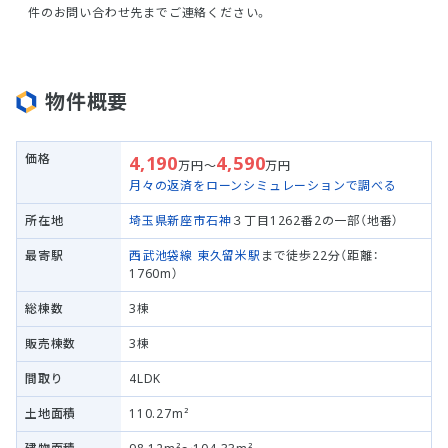
件のお問い合わせ先までご連絡ください。
物件概要
価格
4,190
4,590
万円～
万円
月々の返済をローンシミュレーションで調べる
所在地
埼玉県新座市
石神
３丁目1262番2の一部（地番）
最寄駅
西武池袋線
東久留米駅
まで徒歩22分（距離：
1760m）
総棟数
3棟
販売棟数
3棟
間取り
4LDK
土地面積
110.27m²