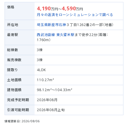
価格
4,190
4,590
万円～
万円
月々の返済をローンシミュレーションで調べる
所在地
埼玉県新座市
石神
３丁目1262番2の一部（地番）
最寄駅
西武池袋線
東久留米駅
まで徒歩22分（距離：
1760m）
総棟数
3棟
販売棟数
3棟
間取り
4LDK
土地面積
110.27m²
建物面積
98.12m²～104.33m²
完成予定時期
2026年08月
引渡可能時期
2026年08月上旬
情報更新日：2026/08/06