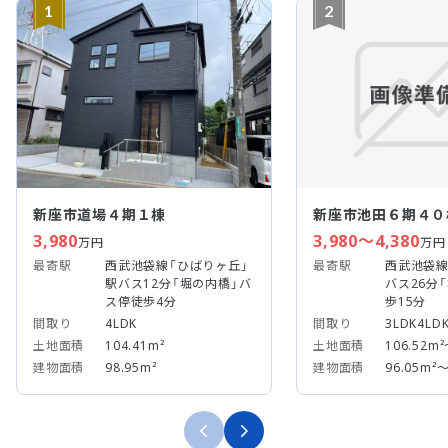
1
2
新座市道場４期１棟
新座市池田６期４０
3,980
3,980～4,380
万円
万円
最寄駅
西武池袋線「ひばりヶ丘」
最寄駅
西武池袋線
駅バス12分「堀の内橋」バ
バス26分
ス停徒歩4分
歩15分
間取り
4LDK
間取り
3LDK4LD
土地面積
104.41m²
土地面積
106.52m²
建物面積
98.95m²
建物面積
96.05m²～