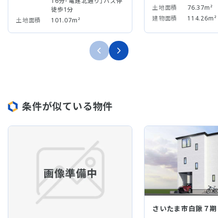
16分「電建北通り」バス停
土地面積
76.37m²
徒歩1分
建物面積
114.26m²
土地面積
101.07m²
条件が似ている物件
さいたま市白鍬７期