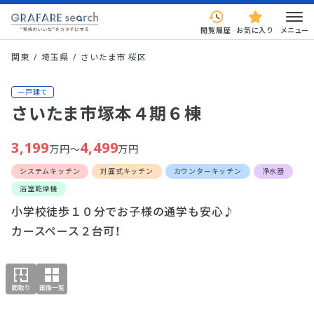
閲覧履歴
お気に入り
メニュー
関東
埼玉県
さいたま市 桜区
一戸建て
さいたま市塚本４期６棟
3,199
4,499
万円～
万円
システムキッチン
対面式キッチン
カウンターキッチン
浄水器
浴室乾燥機
小学校徒歩１０分でお子様の通学も安心♪
カースペース２台可！