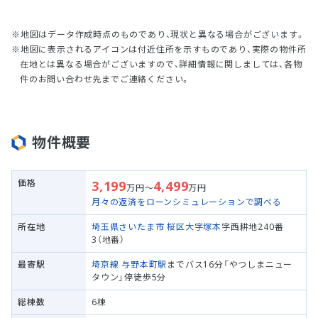
地図はデータ作成時点のものであり、現状と異なる場合がございます。
地図に表示されるアイコンは付近住所を示すものであり、実際の物件所
在地とは異なる場合がございますので、詳細情報に関しましては、各物
件のお問い合わせ先までご連絡ください。
物件概要
価格
3,199
4,499
万円～
万円
月々の返済をローンシミュレーションで調べる
所在地
埼玉県さいたま市 桜区
大字塚本
字西耕地240番
3（地番）
最寄駅
埼京線
与野本町駅
までバス16分「やつしまニュー
タウン」停徒歩5分
総棟数
6棟