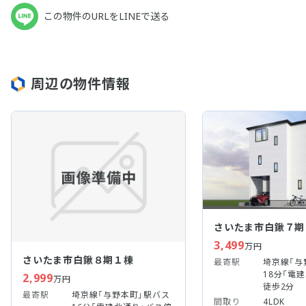
この物件のURLをLINEで送る
周辺の物件情報
さいたま市白鍬７期
3,499
万円
さいたま市白鍬８期１棟
最寄駅
埼京線「与
18分「電
2,999
万円
徒歩2分
最寄駅
埼京線「与野本町」駅バス
間取り
4LDK