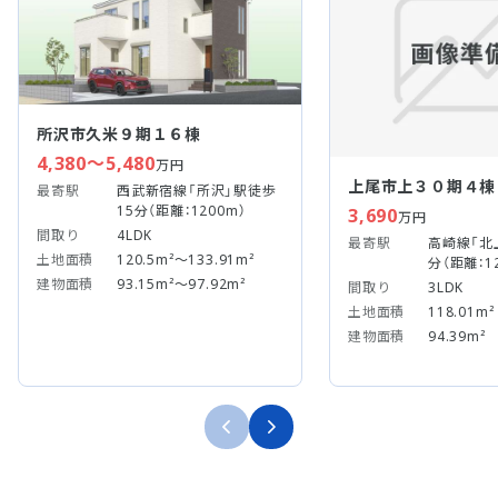
所沢市久米９期１６棟
4,380～5,480
万円
上尾市上３０期４棟
最寄駅
西武新宿線「所沢」駅徒歩
15分（距離：1200m）
3,690
万円
間取り
4LDK
最寄駅
高崎線「北
土地面積
120.5m²～133.91m²
分（距離：1
建物面積
93.15m²～97.92m²
間取り
3LDK
土地面積
118.01m²
建物面積
94.39m²