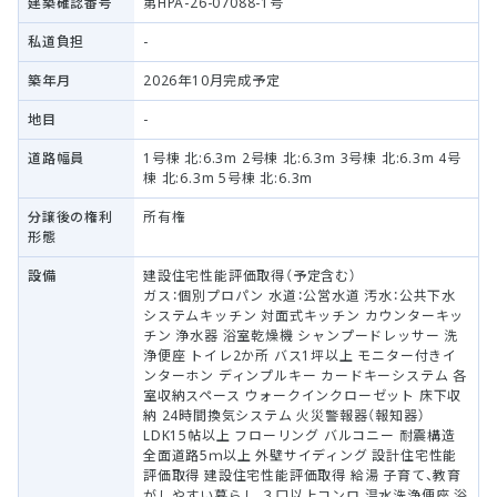
建築確認番号
第HPA-26-07088-1号
私道負担
-
築年月
2026年10月完成予定
地目
-
道路幅員
1号棟 北:6.3m 2号棟 北:6.3m 3号棟 北:6.3m 4号
棟 北:6.3m 5号棟 北:6.3m
分譲後の権利
所有権
形態
設備
建設住宅性能評価取得（予定含む）
ガス：個別プロパン 水道：公営水道 汚水：公共下水
システムキッチン 対面式キッチン カウンターキッ
チン 浄水器 浴室乾燥機 シャンプードレッサー 洗
浄便座 トイレ2か所 バス1坪以上 モニター付きイ
ンターホン ディンプルキー カードキーシステム 各
室収納スペース ウォークインクローゼット 床下収
納 24時間換気システム 火災警報器（報知器）
LDK15帖以上 フローリング バルコニー 耐震構造
全面道路5ｍ以上 外壁サイディング 設計住宅性能
評価取得 建設住宅性能評価取得 給湯 子育て、教育
がしやすい暮らし ３口以上コンロ 温水洗浄便座 浴