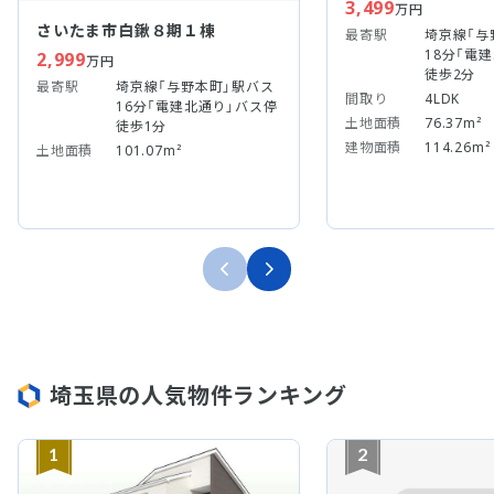
3,499
万円
さいたま市白鍬８期１棟
最寄駅
埼京線「与
18分「電
2,999
万円
徒歩2分
最寄駅
埼京線「与野本町」駅バス
間取り
4LDK
16分「電建北通り」バス停
土地面積
76.37m²
徒歩1分
建物面積
114.26m²
土地面積
101.07m²
埼玉県の人気物件ランキング
1
2