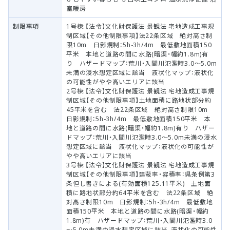
室暖房
制限事項
1号棟:【法令】文化財保護法 景観法 宅地造成工事規
制区域【その他制限事項】法22条区域 絶対高さ制
限10m 日影規制：5h-3h/4m 最低敷地面積150
平米 本地と道路の間に水路(暗渠・幅約1.8m)有
り ハザードマップ：荒川・入間川氾濫時3.0～5.0m
未満の浸水想定区域に該当 液状化マップ：液状化
の可能性がやや高いエリアに該当
2号棟:【法令】文化財保護法 景観法 宅地造成工事規
制区域【その他制限事項】土地面積に路地状部分約
45平米を含む 法22条区域 絶対高さ制限10m
日影規制：5h-3h/4m 最低敷地面積150平米 本
地と道路の間に水路(暗渠・幅約1.8m)有り ハザー
ドマップ：荒川・入間川氾濫時3.0～5.0m未満の浸水
想定区域に該当 液状化マップ：液状化の可能性が
やや高いエリアに該当
3号棟:【法令】文化財保護法 景観法 宅地造成工事規
制区域【その他制限事項】建蔽率・容積率：県条例第3
条但し書きによる(有効面積125.11平米) 土地面
積に路地状部分約64平米を含む 法22条区域 絶
対高さ制限10m 日影規制：5h-3h/4m 最低敷地
面積150平米 本地と道路の間に水路(暗渠・幅約
1.8m)有 ハザードマップ：荒川・入間川氾濫時3.0
～5.0m未満の浸水想定区域に該当、液状化の可能性