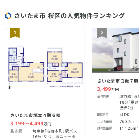
さいたま市 桜区の人気物件ランキング
1
2
さいたま市白鍬７期
3,499
万円
最寄駅
埼京線「与
18分「電
徒歩2分
間取り
4LDK
さいたま市塚本４期６棟
土地面積
76.37m²
3,199～4,499
万円
建物面積
114.26m²
最寄駅
埼京線「与野本町」駅バス
16分「やつしまニュータ