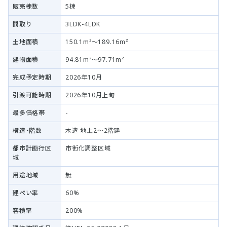
販売棟数
5棟
間取り
3LDK-4LDK
土地面積
150.1m²～189.16m²
建物面積
94.81m²～97.71m²
完成予定時期
2026年10月
引渡可能時期
2026年10月上旬
最多価格帯
-
構造・階数
木造 地上2～2階建
都市計画行区
市街化調整区域
域
用途地域
無
建ぺい率
60%
容積率
200%