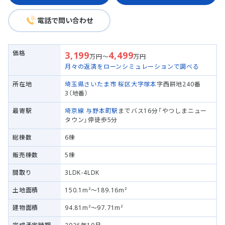
電話で問い合わせ
価格
3,199
4,499
万円～
万円
月々の返済をローンシミュレーションで調べる
所在地
埼玉県さいたま市 桜区
大字塚本
字西耕地240番
3（地番）
最寄駅
埼京線
与野本町駅
までバス16分「やつしまニュー
タウン」停徒歩5分
総棟数
6棟
販売棟数
5棟
間取り
3LDK-4LDK
土地面積
150.1m²～189.16m²
建物面積
94.81m²～97.71m²