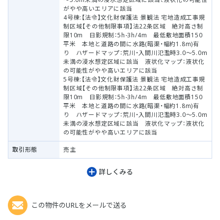
がやや高いエリアに該当
4号棟:【法令】文化財保護法 景観法 宅地造成工事規
制区域【その他制限事項】法22条区域 絶対高さ制
限10m 日影規制：5h-3h/4m 最低敷地面積150
平米 本地と道路の間に水路(暗渠・幅約1.8m)有
り ハザードマップ：荒川・入間川氾濫時3.0～5.0m
未満の浸水想定区域に該当 液状化マップ：液状化
の可能性がやや高いエリアに該当
5号棟:【法令】文化財保護法 景観法 宅地造成工事規
制区域【その他制限事項】法22条区域 絶対高さ制
限10m 日影規制：5h-3h/4m 最低敷地面積150
平米 本地と道路の間に水路(暗渠・幅約1.8m)有
り ハザードマップ：荒川・入間川氾濫時3.0～5.0m
未満の浸水想定区域に該当 液状化マップ：液状化
の可能性がやや高いエリアに該当
取引形態
売主
詳しくみる
この物件のURLをメールで送る