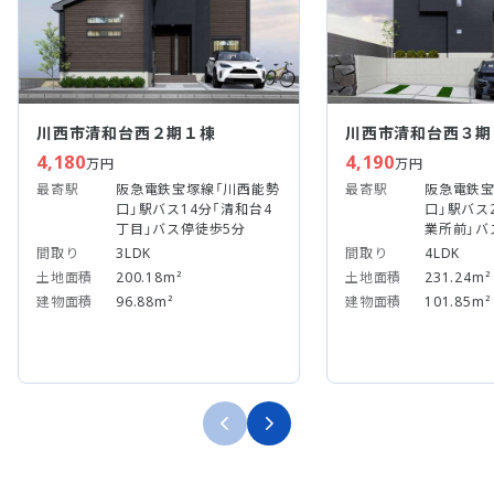
川西市清和台西２期１棟
川西市清和台西３期
4,180
4,190
万円
万円
最寄駅
阪急電鉄宝塚線「川西能勢
最寄駅
阪急電鉄宝
口」駅バス14分「清和台4
口」駅バス
丁目」バス停徒歩5分
業所前」バ
間取り
3LDK
間取り
4LDK
土地面積
200.18m²
土地面積
231.24m²
建物面積
96.88m²
建物面積
101.85m²