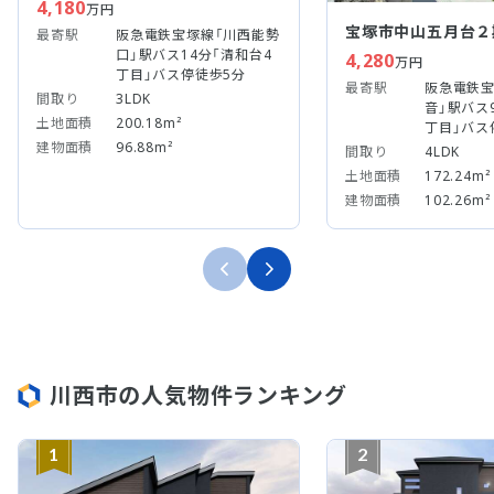
4,180
万円
宝塚市中山五月台２
最寄駅
阪急電鉄宝塚線「川西能勢
口」駅バス14分「清和台4
4,280
万円
丁目」バス停徒歩5分
最寄駅
阪急電鉄宝
間取り
3LDK
音」駅バス
土地面積
200.18m²
丁目」バス
建物面積
96.88m²
間取り
4LDK
土地面積
172.24m²
建物面積
102.26m²
川西市の人気物件ランキング
1
2