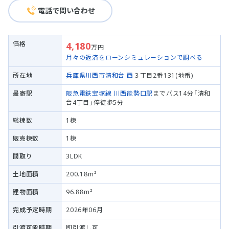
電話で問い合わせ
価格
4,180
万円
月々の返済をローンシミュレーションで調べる
所在地
兵庫県川西市
清和台 西
３丁目2番131(地番)
最寄駅
阪急電鉄宝塚線
川西能勢口駅
までバス14分「清和
台4丁目」停徒歩5分
総棟数
1棟
販売棟数
1棟
間取り
3LDK
土地面積
200.18m²
建物面積
96.88m²
完成予定時期
2026年06月
引渡可能時期
即引渡し可