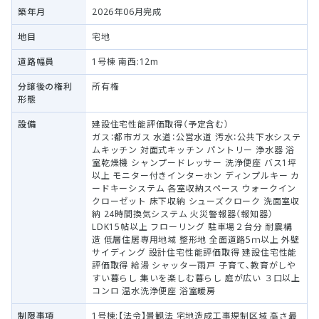
築年月
2026年06月完成
地目
宅地
道路幅員
1号棟 南西:12m
分譲後の権利
所有権
形態
設備
建設住宅性能評価取得（予定含む）
ガス：都市ガス 水道：公営水道 汚水：公共下水システ
ムキッチン 対面式キッチン パントリー 浄水器 浴
室乾燥機 シャンプードレッサー 洗浄便座 バス1坪
以上 モニター付きインターホン ディンプルキー カ
ードキーシステム 各室収納スペース ウォークイン
クローゼット 床下収納 シューズクローク 洗面室収
納 24時間換気システム 火災警報器（報知器）
LDK15帖以上 フローリング 駐車場２台分 耐震構
造 低層住居専用地域 整形地 全面道路5ｍ以上 外壁
サイディング 設計住宅性能評価取得 建設住宅性能
評価取得 給湯 シャッター雨戸 子育て、教育がしや
すい暮らし 集いを楽しむ暮らし 庭が広い ３口以上
コンロ 温水洗浄便座 浴室暖房
制限事項
1号棟:【法令】景観法 宅地造成工事規制区域 高さ最