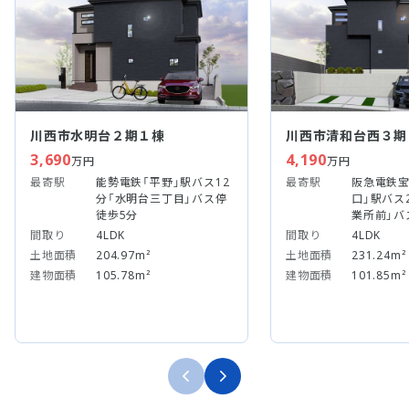
川西市水明台２期１棟
川西市清和台西３期
3,690
4,190
万円
万円
最寄駅
能勢電鉄「平野」駅バス12
最寄駅
阪急電鉄宝
分「水明台三丁目」バス停
口」駅バス
徒歩5分
業所前」バ
間取り
4LDK
間取り
4LDK
土地面積
204.97m²
土地面積
231.24m²
建物面積
105.78m²
建物面積
101.85m²