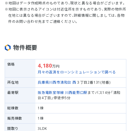
地図はデータ作成時点のものであり、現状と異なる場合がございます。
地図に表示されるアイコンは付近住所を示すものであり、実際の物件所
在地とは異なる場合がございますので、詳細情報に関しましては、各物
件のお問い合わせ先までご連絡ください。
物件概要
価格
4,180
万円
月々の返済をローンシミュレーションで調べる
所在地
兵庫県川西市
清和台 西
３丁目2番131(地番)
最寄駅
阪急電鉄宝塚線
川西能勢口駅
までバス14分「清和
台4丁目」停徒歩5分
総棟数
1棟
販売棟数
1棟
間取り
3LDK