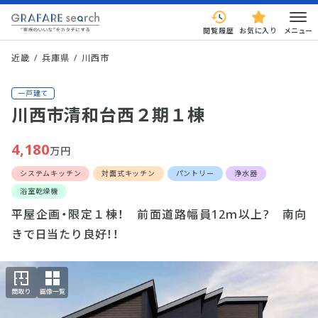
閲覧履歴
お気に入り
メニュー
近畿
兵庫県
川西市
一戸建て
川西市清和台西２期１棟
4,180
万円
システムキッチン
対面式キッチン
パントリー
浄水器
浴室乾燥機
平屋企画・限定１棟！ 前面道路幅員12ｍ以上? 南向
きで日当たり良好！！