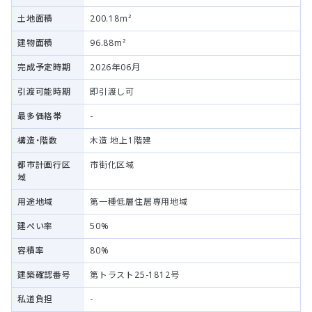
土地面積
200.18m²
建物面積
96.88m²
完成予定時期
2026年06月
引渡可能時期
即引渡し可
最多価格帯
-
構造・階数
木造 地上1階建
都市計画行区
市街化区域
域
用途地域
第一種低層住居専用地域
建ぺい率
50%
容積率
80%
建築確認番号
第トラスト25-1812号
私道負担
-