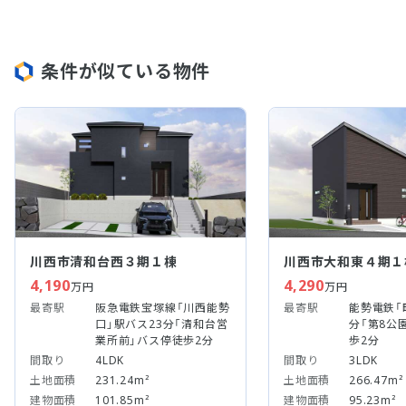
条件が似ている物件
川西市清和台西３期１棟
川西市大和東４期１
4,190
4,290
万円
万円
最寄駅
阪急電鉄宝塚線「川西能勢
最寄駅
能勢電鉄「
口」駅バス23分「清和台営
分「第8公
業所前」バス停徒歩2分
歩2分
間取り
4LDK
間取り
3LDK
土地面積
231.24m²
土地面積
266.47m²
建物面積
101.85m²
建物面積
95.23m²