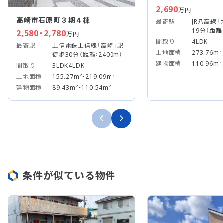
2,690
万円
高崎市石原町３期４棟
最寄駅
JR八高線
19分（距離：
2,580・2,780
万円
間取り
4LDK
最寄駅
上信電鉄上信線「高崎」駅
土地面積
273.76m²
徒歩30分（距離：2400m）
建物面積
110.96m²
間取り
3LDK4LDK
土地面積
155.27m²・219.09m²
建物面積
89.43m²・110.54m²
条件が似ている物件