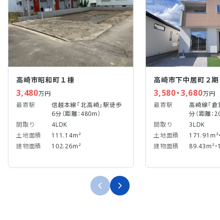
高崎市昭和町１棟
高崎市下中居町２期
3,480
3,580・3,680
万円
万円
最寄駅
信越本線「北高崎」駅徒歩
最寄駅
高崎線「倉
6分（距離：480m）
分（距離：2
間取り
4LDK
間取り
3LDK
土地面積
111.14m²
土地面積
171.91m²
建物面積
102.26m²
建物面積
89.43m²・