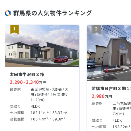
群馬県の人気物件ランキング
1
2
太田市牛沢町３棟
2,290・2,340
万円
前橋市日吉町３期１
最寄駅
東武伊勢崎・大師線「太
田」駅徒歩14分（距離：
2,980
万円
1120m）
最寄駅
上毛電気鉄
間取り
4LDK
東」駅徒歩
土地面積
182.11m²・183.37m²
720m）
建物面積
108.47m²・109.3m²
間取り
4LDK
土地面積
192.32m²