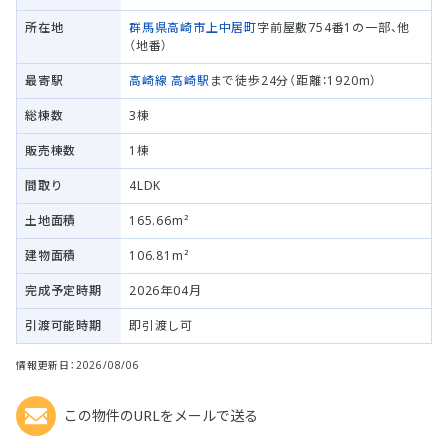
所在地
群馬県高崎市
上中居町
字前屋敷754番1の一部、他
（地番）
最寄駅
高崎線
高崎駅
まで徒歩24分（距離：1920m）
総棟数
3棟
販売棟数
1棟
間取り
4LDK
土地面積
165.66m²
建物面積
106.81m²
完成予定時期
2026年04月
引渡可能時期
即引渡し可
情報更新日：2026/08/06
この物件のURLをメールで送る