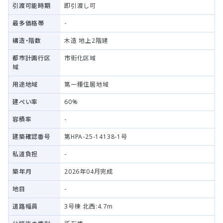
引渡可能時期
即引渡し可
最多価格帯
-
構造・階数
木造 地上2階建
都市計画行区
市街化区域
域
用途地域
第一種住居地域
建ぺい率
60%
容積率
-
建築確認番号
第HPA-25-14138-1号
私道負担
-
築年月
2026年04月完成
地目
-
道路幅員
3号棟 北西:4.7m