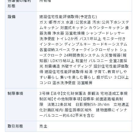
分譲後の権利
所有権
形態
設備
建設住宅性能評価取得(予定含む)
ガス：都市ガス 水道：公営水道 汚水：公共下水システ
ムキッチン 対面式キッチン カウンターキッチン 食
器洗機 浄水器 浴室乾燥機 シャンプードレッサー
洗浄便座 トイレ2か所 バス1坪以上 モニター付き
インターホン ディンプルキー カードキーシステム
各室収納スペース ウォークインクローゼット シュ
ーズクローク 24時間換気システム 火災警報器（報
知器） LDK15帖以上 和室付 バルコニー 全室2面採
光 耐震構造 外壁サイディング 設計住宅性能評価取
得 建設住宅性能評価取得 給湯 子育て、教育がしや
すい暮らし 集いを楽しむ暮らし 庭が広い ３口以上
コンロ 温水洗浄便座 浴室暖房
制限事項
3号棟:【法令】文化財保護法 景観法 宅地造成工事規
制区域【その他制限事項】容積率:前面道路幅員制
限 法第22条区域 日影規制5h-3h/4m 立地適正
化計画区域内：居住誘導区域外 建物面積にインナ
ーバルコニー約6.62平米を含む
取引形態
売主