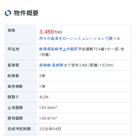
物件概要
価格
3,490
万円
月々の返済をローンシミュレーションで調べる
所在地
群馬県高崎市
上中居町
字前屋敷754番1の一部、他
（地番）
最寄駅
高崎線
高崎駅
まで徒歩24分（距離：1920m）
総棟数
3棟
販売棟数
1棟
間取り
4LDK
土地面積
165.66m²
建物面積
106.81m²
完成予定時期
2026年04月