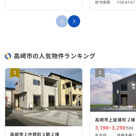
建物面積
106.81m²
高崎市の人気物件ランキング
1
2
高崎市上並榎町２棟
3,190・3,290
万円
高崎市上中居町３期３棟
最寄駅
信越本線「