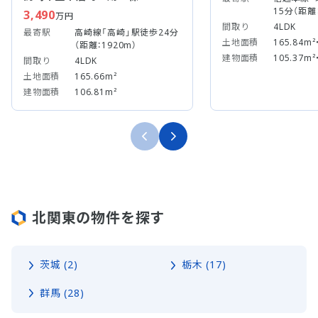
15分（距離：
3,490
万円
間取り
4LDK
最寄駅
高崎線「高崎」駅徒歩24分
土地面積
165.84m²
（距離：1920m）
建物面積
105.37m²
間取り
4LDK
土地面積
165.66m²
建物面積
106.81m²
北関東の物件を探す
茨城 (2)
栃木 (17)
群馬 (28)