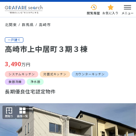
閲覧履歴
お気に入り
メニュー
北関東
群馬県
高崎市
一戸建て
高崎市上中居町３期３棟
3,490
万円
システムキッチン
対面式キッチン
カウンターキッチン
食器洗機
浄水器
長期優良住宅認定物件