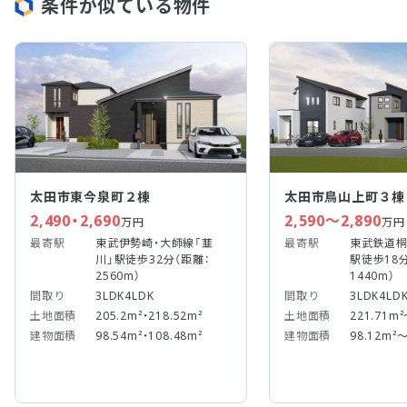
条件が似ている物件
太田市東今泉町２棟
太田市鳥山上町３棟
2,490・2,690
2,590～2,890
万円
万円
最寄駅
東武伊勢崎・大師線「韮
最寄駅
東武鉄道桐
川」駅徒歩32分（距離：
駅徒歩18
2560m）
1440m）
間取り
3LDK4LDK
間取り
3LDK4LD
土地面積
205.2m²・218.52m²
土地面積
221.71m²
建物面積
98.54m²・108.48m²
建物面積
98.12m²～