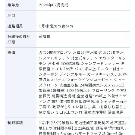
築年月
2026年02月完成
地目
-
道路幅員
1号棟 北:8m 南:4m
分譲後の権利
所有権
形態
設備
ガス：個別プロパン 水道：公営水道 汚水：公共下水
システムキッチン 対面式キッチン カウンターキッ
チン 浄水器 浴室乾燥機 シャンプードレッサー 洗
浄便座 トイレ2か所 バス1坪以上 モニター付きイ
ンターホン ディンプルキー カードキーシステム 各
室収納スペース ウォークインクローゼット シュー
ズクローク 洗面室収納 24時間換気システム 火災
警報器（報知器） LDK15帖以上 フローリング 全室2
面採光 耐震構造 角地 全面道路5ｍ以上 外壁サイデ
ィング 設計住宅性能評価取得 給湯 シャッター雨戸
子育て、教育がしやすい暮らし 集いを楽しむ暮らし
庭が広い ３口以上コンロ 温水洗浄便座 浴室暖房
制限事項
1号棟:【法令】景観法 宅地造成工事規制区域 不整形
地【その他制限事項】法22条区域、建蔽率：角地緩和、
日影規制5h-3h/4m、ハザードマップ：3.0m~5.0m