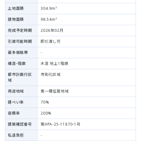
土地面積
304.9m²
建物面積
98.54m²
完成予定時期
2026年02月
引渡可能時期
即引渡し可
最多価格帯
-
構造・階数
木造 地上1階建
都市計画行区
市街化区域
域
用途地域
第一種住居地域
建ぺい率
70%
容積率
200%
建築確認番号
第HPA-25-11870-1号
私道負担
-