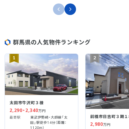
群馬県の人気物件ランキング
1
2
太田市牛沢町３棟
2,290・2,340
万円
前橋市日吉町３期１
最寄駅
東武伊勢崎・大師線「太
田」駅徒歩14分（距離：
2,980
万円
1120m）