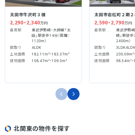
太田市牛沢町３棟
太田市岩松町２期２
2,290・2,340
2,590・2,790
万円
万円
最寄駅
東武伊勢崎・大師線「太
最寄駅
東武伊勢崎
田」駅徒歩14分（距離：
崎」駅徒歩3
1120m）
2400m）
間取り
4LDK
間取り
3LDK4LD
土地面積
182.11m²・183.37m²
土地面積
200.09m²
建物面積
108.47m²・109.3m²
建物面積
98.54m²・
北関東の物件を探す