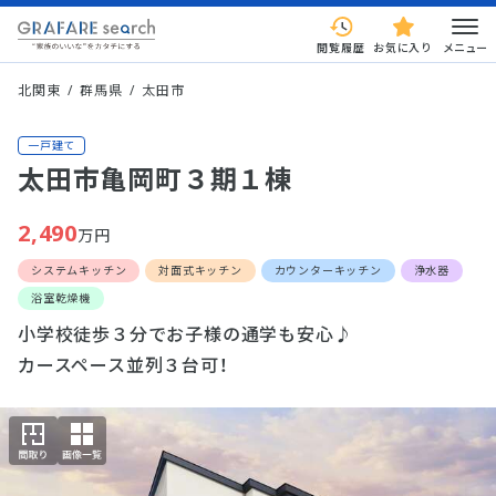
閲覧履歴
お気に入り
メニュー
北関東
群馬県
太田市
一戸建て
太田市亀岡町３期１棟
2,490
万円
システムキッチン
対面式キッチン
カウンターキッチン
浄水器
浴室乾燥機
小学校徒歩３分でお子様の通学も安心♪
カースペース並列３台可！