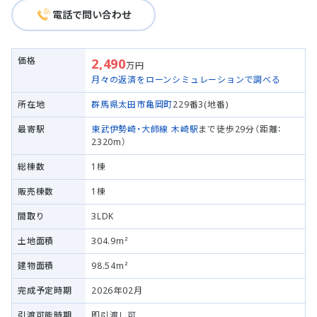
電話で問い合わせ
価格
2,490
万円
月々の返済をローンシミュレーションで調べる
所在地
群馬県太田市
亀岡町
229番3(地番)
最寄駅
東武伊勢崎・大師線
木崎駅
まで徒歩29分（距離：
2320m）
総棟数
1棟
販売棟数
1棟
間取り
3LDK
土地面積
304.9m²
建物面積
98.54m²
完成予定時期
2026年02月
引渡可能時期
即引渡し可