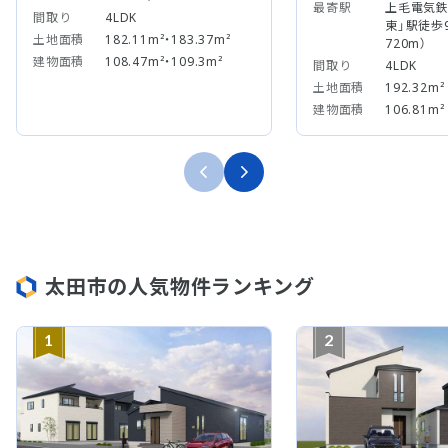
最寄駅
上毛電気鉄
間取り
4LDK
東」駅徒歩
土地面積
182.11m²・183.37m²
720m）
建物面積
108.47m²・109.3m²
間取り
4LDK
土地面積
192.32m²
建物面積
106.81m²
太田市の人気物件ランキング
1
2