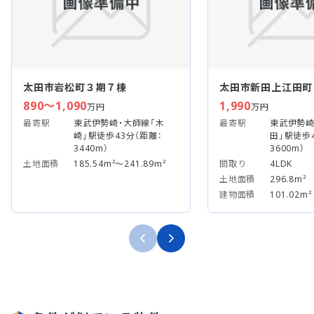
太田市岩松町３期７棟
太田市新田上江田町
890～1,090
1,990
万円
万円
最寄駅
東武伊勢崎・大師線「木
最寄駅
東武伊勢崎
崎」駅徒歩43分（距離：
田」駅徒歩4
3440m）
3600m）
土地面積
185.54m²～241.89m²
間取り
4LDK
土地面積
296.8m²
建物面積
101.02m²