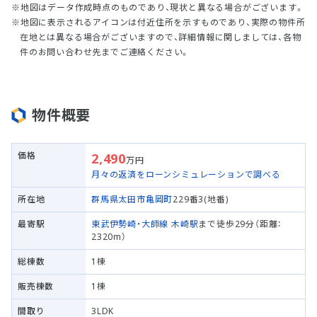
地図はデータ作成時点のものであり、現状と異なる場合がございます。
地図に表示されるアイコンは付近住所を示すものであり、実際の物件所
在地とは異なる場合がございますので、詳細情報に関しましては、各物
件のお問い合わせ先までご連絡ください。
物件概要
価格
2,490
万円
月々の返済をローンシミュレーションで調べる
所在地
群馬県太田市
亀岡町
229番3(地番)
最寄駅
東武伊勢崎・大師線
木崎駅
まで徒歩29分（距離：
2320m）
総棟数
1棟
販売棟数
1棟
間取り
3LDK