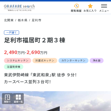
閲覧履歴
お気に入り
メニュー
北関東
栃木県
足利市
一戸建て
足利市福居町２期３棟
2,490
2,690
万円・
万円
システムキッチン
対面式キッチン
カウンターキッチン
浄水器
浴室乾燥機
東武伊勢崎線 「東武和泉」駅 徒歩 ９分！
カースペース並列３台可！