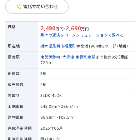
電話で問い合わせ
価格
2,490
2,690
万円・
万円
月々の返済をローンシミュレーションで調べる
所在地
栃木県足利市
福居町
字北浦1904番3の一部（地番）
最寄駅
東武伊勢崎・大師線
東武和泉駅
まで徒歩9分（距離：
720m）
総棟数
3棟
販売棟数
2棟
間取り
3LDK-4LDK
土地面積
243.09m²・286.81m²
建物面積
96.88m²・103.5m²
完成予定時期
2026年06月
引渡可能時期
即引渡し可