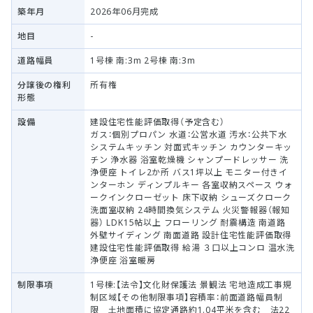
築年月
2026年06月完成
地目
-
道路幅員
1号棟 南:3m 2号棟 南:3m
分譲後の権利
所有権
形態
設備
建設住宅性能評価取得（予定含む）
ガス：個別プロパン 水道：公営水道 汚水：公共下水
システムキッチン 対面式キッチン カウンターキッ
チン 浄水器 浴室乾燥機 シャンプードレッサー 洗
浄便座 トイレ2か所 バス1坪以上 モニター付きイ
ンターホン ディンプルキー 各室収納スペース ウォ
ークインクローゼット 床下収納 シューズクローク
洗面室収納 24時間換気システム 火災警報器（報知
器） LDK15帖以上 フローリング 耐震構造 南道路
外壁サイディング 南面道路 設計住宅性能評価取得
建設住宅性能評価取得 給湯 ３口以上コンロ 温水洗
浄便座 浴室暖房
制限事項
1号棟:【法令】文化財保護法 景観法 宅地造成工事規
制区域【その他制限事項】容積率：前面道路幅員制
限 土地面積に協定通路約1.04平米を含む 法22