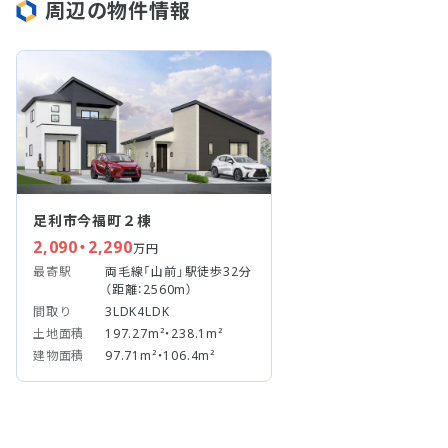
周辺の物件情報
足利市今福町２棟
2,090・2,290
万円
最寄駅
両毛線「山前」駅徒歩32分
（距離：2560m）
間取り
3LDK4LDK
土地面積
197.27m²・238.1m²
建物面積
97.71m²・106.4m²