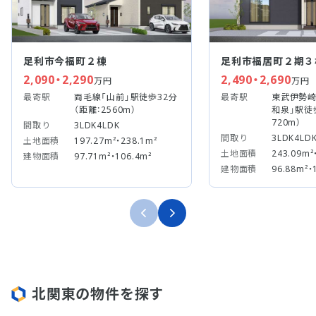
足利市今福町２棟
足利市福居町２期３
2,090・2,290
2,490・2,690
万円
万円
最寄駅
両毛線「山前」駅徒歩32分
最寄駅
東武伊勢崎
（距離：2560m）
和泉」駅徒
720m）
間取り
3LDK4LDK
間取り
3LDK4LD
土地面積
197.27m²・238.1m²
土地面積
243.09m²
建物面積
97.71m²・106.4m²
建物面積
96.88m²・
北関東の物件を探す