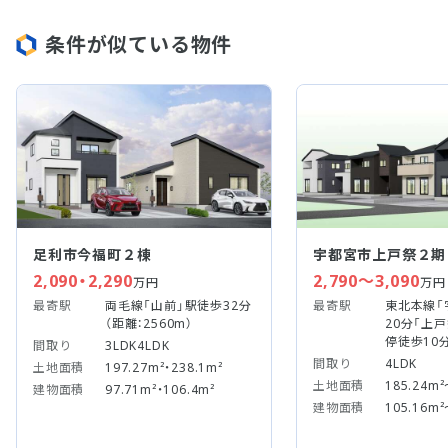
条件が似ている物件
足利市今福町２棟
宇都宮市上戸祭２期
2,090・2,290
2,790～3,090
万円
万円
最寄駅
両毛線「山前」駅徒歩32分
最寄駅
東北本線「
（距離：2560m）
20分「上
停徒歩10
間取り
3LDK4LDK
間取り
4LDK
土地面積
197.27m²・238.1m²
土地面積
185.24m²
建物面積
97.71m²・106.4m²
建物面積
105.16m²