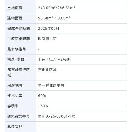
土地面積
243.09m²・286.81m²
建物面積
96.88m²・103.5m²
完成予定時期
2026年06月
引渡可能時期
即引渡し可
最多価格帯
-
構造・階数
木造 地上1～2階建
都市計画行区
市街化区域
域
用途地域
第一種住居地域
建ぺい率
60%
容積率
160%
建築確認番号
第HPA-26-03001-1号
私道負担
-