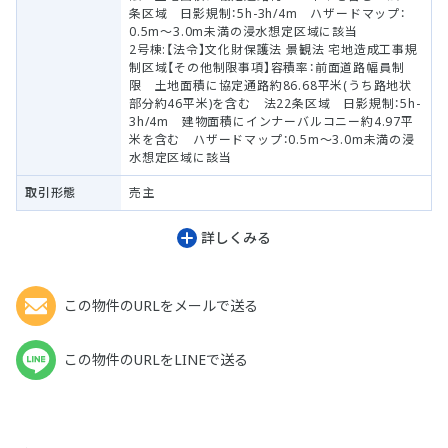
条区域 日影規制：5h-3h/4m ハザードマップ：
0.5m～3.0m未満の浸水想定区域に該当
2号棟:【法令】文化財保護法 景観法 宅地造成工事規
制区域【その他制限事項】容積率：前面道路幅員制
限 土地面積に協定通路約86.68平米(うち路地状
部分約46平米)を含む 法22条区域 日影規制：5h-
3h/4m 建物面積にインナーバルコニー約4.97平
米を含む ハザードマップ：0.5m～3.0m未満の浸
水想定区域に該当
取引形態
売主
詳しくみる
この物件のURLをメールで送る
この物件のURLをLINEで送る