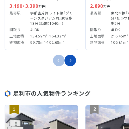
3,190・3,390
2,890
万円
万円
最寄駅
宇都宮芳賀ライト線「グリ
最寄駅
東北本線「
ーンスタジアム前」駅徒歩
分「旭小学
13分（距離：1040m）
歩5分
間取り
4LDK
間取り
4LDK
土地面積
134.59m²・164.32m²
土地面積
216.45m²
建物面積
99.78m²・102.68m²
建物面積
106.81m²
足利市の人気物件ランキング
1
2