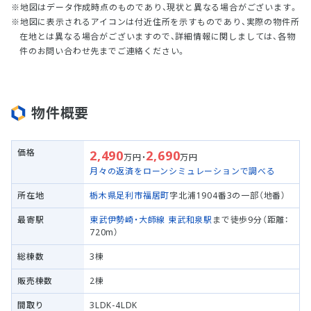
地図はデータ作成時点のものであり、現状と異なる場合がございます。
地図に表示されるアイコンは付近住所を示すものであり、実際の物件所
在地とは異なる場合がございますので、詳細情報に関しましては、各物
件のお問い合わせ先までご連絡ください。
物件概要
価格
2,490
2,690
万円・
万円
月々の返済をローンシミュレーションで調べる
所在地
栃木県足利市
福居町
字北浦1904番3の一部（地番）
最寄駅
東武伊勢崎・大師線
東武和泉駅
まで徒歩9分（距離：
720m）
総棟数
3棟
販売棟数
2棟
間取り
3LDK-4LDK