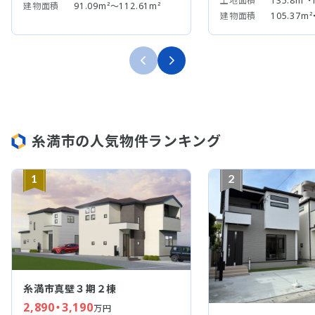
土地面積
135.8m²・
建物面積
91.09m²～112.61m²
建物面積
105.37m²
糸満市の人気物件ランキング
1
2
糸満市真壁３期２棟
2,890・3,190
万円