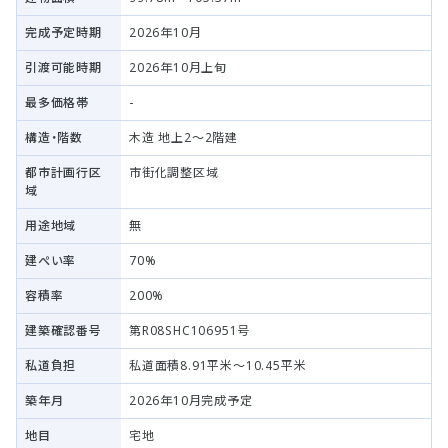
完成予定時期
2026年10月
引渡可能時期
2026年10月上旬
最多価格帯
-
構造・階数
木造 地上2～2階建
都市計画行区
市街化調整区域
域
用途地域
無
建ぺい率
70%
容積率
200%
建築確認番号
第R08SHC106951号
私道負担
私道面積8.91平米～10.45平米
築年月
2026年10月完成予定
地目
宅地