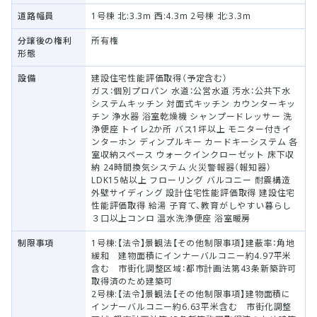
道路幅員
1号棟 北:3.3m 西:4.3m 2号棟 北:3.3m
分譲後の権利
所有権
形態
設備
建設住宅性能評価取得（予定含む）
ガス：個別プロパン 水道：公営水道 汚水：公共下水
システムキッチン 対面式キッチン カウンターキッ
チン 浄水器 浴室乾燥機 シャンプードレッサー 洗
浄便座 トイレ2か所 バス1坪以上 モニター付きイ
ンターホン ディンプルキー カードキーシステム 各
室収納スペース ウォークインクローゼット 床下収
納 24時間換気システム 火災警報器（報知器）
LDK15帖以上 フローリング バルコニー 耐震構造
外壁サイディング 設計住宅性能評価取得 建設住宅
性能評価取得 給湯 子育て、教育がしやすい暮らし
３口以上コンロ 温水洗浄便座 浴室暖房
制限事項
1号棟:【法令】景観法【その他制限事項】建蔽率：角地
緩和 建物面積にインナーバルコニー約4.97平米
含む 市街化調整区域：都市計画法第43条新築許可
取得済のため建築可
2号棟:【法令】景観法【その他制限事項】建物面積に
インナーバルコニー約6.63平米含む 市街化調整