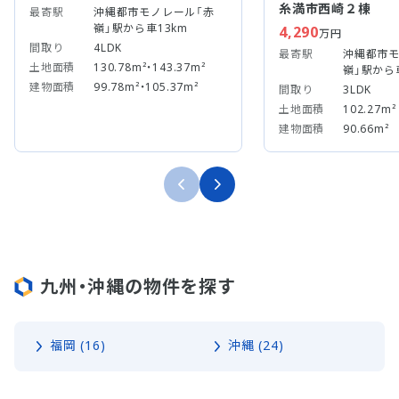
糸満市西崎２棟
最寄駅
沖縄都市モノレール「赤
嶺」駅から車13km
4,290
万円
間取り
4LDK
最寄駅
沖縄都市モ
土地面積
130.78m²・143.37m²
嶺」駅から
建物面積
99.78m²・105.37m²
間取り
3LDK
土地面積
102.27m²
建物面積
90.66m²
九州・沖縄の物件を探す
福岡 (16)
沖縄 (24)