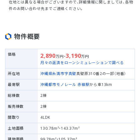
在地とは異なる場合がございますので、詳細情報に関しましては、各物
件のお問い合わせ先までご連絡ください。
物件概要
価格
2,890
3,190
万円・
万円
月々の返済をローンシミュレーションで調べる
所在地
沖縄県糸満市
字真壁
真壁原310番2の一部（地番）
最寄駅
沖縄都市モノレール
赤嶺駅
から車13km
総棟数
2棟
販売棟数
2棟
間取り
4LDK
土地面積
130.78m²・143.37m²
建物面積
99.78m²・105.37m²