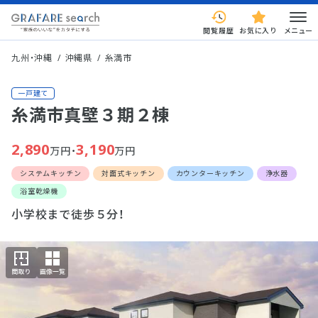
閲覧履歴
お気に入り
メニュー
九州・沖縄
沖縄県
糸満市
一戸建て
糸満市真壁３期２棟
2,890
3,190
万円・
万円
システムキッチン
対面式キッチン
カウンターキッチン
浄水器
浴室乾燥機
小学校まで徒歩５分！