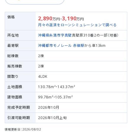
価格
2,890
3,190
万円・
万円
月々の返済をローンシミュレーションで調べる
所在地
沖縄県糸満市
字真壁
真壁原310番2の一部（地番）
最寄駅
沖縄都市モノレール
赤嶺駅
から車13km
総棟数
2棟
販売棟数
2棟
間取り
4LDK
土地面積
130.78m²・143.37m²
建物面積
99.78m²・105.37m²
完成予定時期
2026年10月
引渡可能時期
2026年10月上旬
情報更新日：2026/08/02