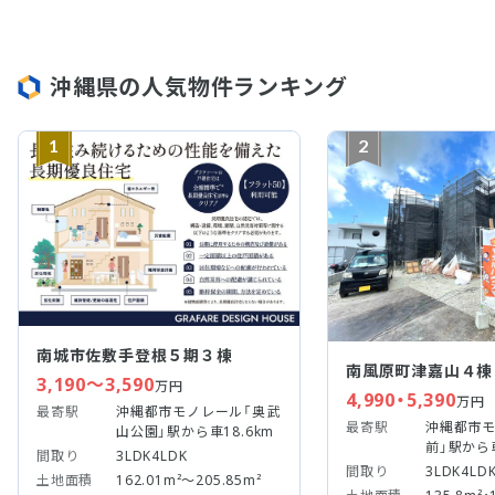
沖縄県の人気物件ランキング
1
2
南城市佐敷手登根５期３棟
南風原町津嘉山４棟
3,190～3,590
万円
4,990・5,390
万円
最寄駅
沖縄都市モノレール「奥武
最寄駅
沖縄都市モ
山公園」駅から車18.6km
前」駅から
間取り
3LDK4LDK
間取り
3LDK4LD
土地面積
162.01m²～205.85m²