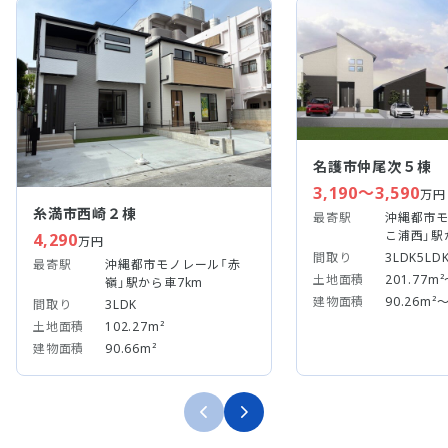
名護市仲尾次５棟
3,190～3,590
万円
糸満市西崎２棟
最寄駅
沖縄都市モ
こ浦西」駅か
4,290
万円
間取り
3LDK5LD
最寄駅
沖縄都市モノレール「赤
土地面積
201.77m
嶺」駅から車7km
建物面積
90.26m²～
間取り
3LDK
土地面積
102.27m²
建物面積
90.66m²