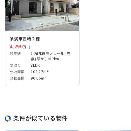
糸満市西崎２棟
4,290
万円
最寄駅
沖縄都市モノレール「赤
嶺」駅から車7km
間取り
3LDK
土地面積
102.27m²
建物面積
90.66m²
条件が似ている物件