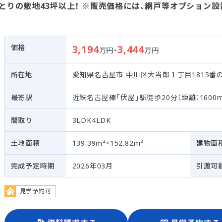
ゆとりの敷地43坪以上！ ※販売価格には、網戸等オプション設
価格
3,194
3,444
万円・
万円
所在地
愛知県名古屋市 中川区大当郎１丁目1815番の
最寄駅
近鉄名古屋線「伏屋」駅徒歩20分（距離：1600m
間取り
3LDK4LDK
土地面積
139.39m²・152.82m²
建物面
完成予定時期
2026年03月
引渡可
見学予約可