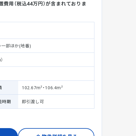
置費用（税込44万円）が含まれておりま
一部ほか(地番)
）
積
102.67m²・106.4m²
能時期
即引渡し可