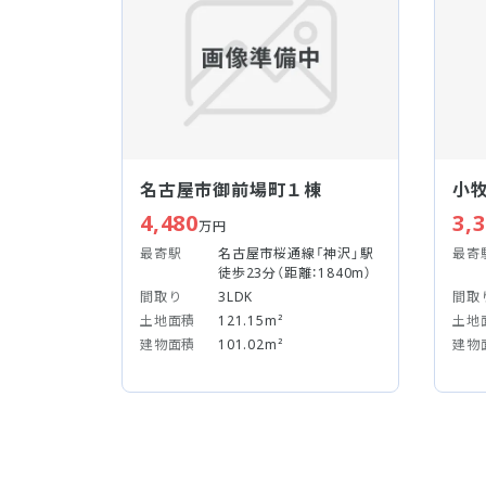
名古屋市御前場町１棟
小
4,480
3,
万円
最寄駅
名古屋市桜通線「神沢」駅
最寄
徒歩23分（距離：1840m）
間取り
3LDK
間取
土地面積
121.15m²
土地
建物面積
101.02m²
建物