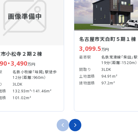
名古屋市天白町５期１棟
3,099.5
万円
牧市小松寺２期２棟
最寄駅
名鉄常滑線「柴田」
390・3,490
19分（距離：1520m）
万円
間取り
3LDK
駅
名鉄小牧線「味岡」駅徒歩
土地面積
94.91m²
12分（距離：960m）
建物面積
97.2m²
り
3LDK
面積
132.93m²・141.46m²
面積
101.02m²