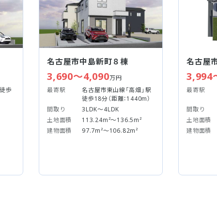
名古屋市中島新町８棟
名古屋
3,690～4,090
3,994
万円
駅徒歩
最寄駅
名古屋市東山線「高畑」駅
最寄駅
徒歩18分（距離：1440m）
間取り
3LDK～4LDK
間取り
土地面積
113.24m²～136.5m²
土地面積
建物面積
97.7m²～106.82m²
建物面積