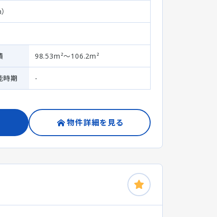
）
積
98.53m²～106.2m²
能時期
-
物件詳細を見る