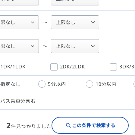
～
～
1DK/1LDK
2DK/2LDK
3DK/
指定なし
5分以内
10分以内
バス乗車分含む
2
この条件で検索する
件見つかりました