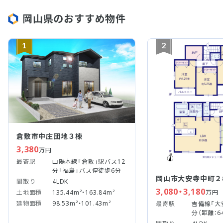
岡山県のおすすめ物件
1
2
倉敷市中庄団地３棟
3,380
万円
最寄駅
山陽本線「倉敷」駅バス12
分「福島」バス停徒歩6分
岡山市大安寺中町２
間取り
4LDK
3,080・3,180
万円
土地面積
135.44m²・163.84m²
建物面積
98.53m²・101.43m²
最寄駅
吉備線「大
分（距離：6