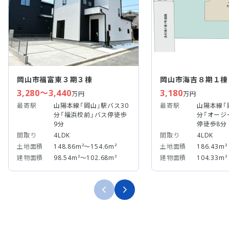
岡山市福富東３期３棟
岡山市海吉８期１棟
3,280～3,440
3,180
万円
万円
最寄駅
山陽本線「岡山」駅バス30
最寄駅
山陽本線「
分「福浜校前」バス停徒歩
分「オージ
9分
停徒歩8分
間取り
4LDK
間取り
4LDK
土地面積
148.86m²～154.6m²
土地面積
186.43m²
建物面積
98.54m²～102.68m²
建物面積
104.33m²