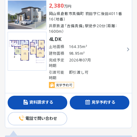
2,380
万円
岡山県倉敷市真備町 箭田字仁後田4011番
16（地番）
井原鉄道「吉備真備」駅徒歩20分（距離：
1600m）
4LDK
土地面積
164.35m²
建物面積
98.95m²
完成予定
2026年07月
時期
引渡可能
即引渡し可
時期
見学予約可
資料請求する
見学予約する
電話で問い合わせ