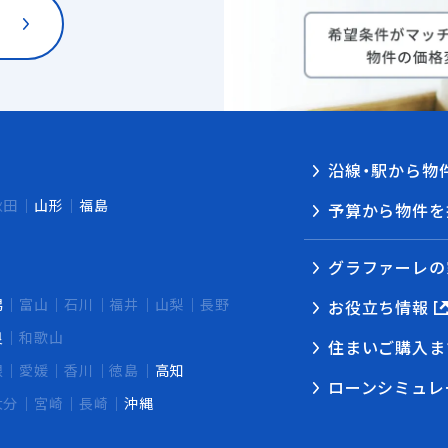
沿線・駅から物
秋田
山形
福島
予算から物件を
グラファーレの
潟
富山
石川
福井
山梨
長野
お役立ち情報
良
和歌山
住まいご購入ま
根
愛媛
香川
徳島
高知
ローンシミュレ
大分
宮崎
長崎
沖縄