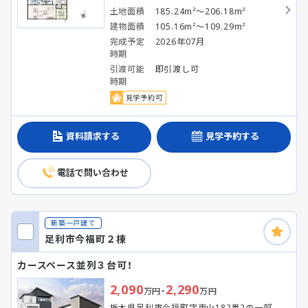
土地面積
185.24m²～206.18m²
建物面積
105.16m²～109.29m²
完成予定
2026年07月
時期
引渡可能
即引渡し可
時期
見学予約可
資料請求する
見学予約する
電話で問い合わせ
新築一戸建て
足利市今福町２棟
カースペース並列３台可！
2,090
2,290
万円・
万円
栃木県足利市今福町字東山182番2の一部