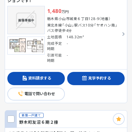
ションです！
1,480
万円
栃木県小山市城東６丁目128-9（地番）
東北本線「小山」駅バス10分「ヤオハン南」
バス停徒歩4分
土地面積
148.32m²
完成予定
-
時期
引渡可能
-
時期
資料請求する
見学予約する
電話で問い合わせ
新築一戸建て
野木町友沼６期２棟