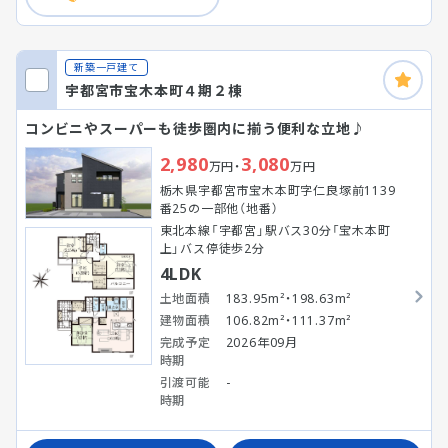
新築一戸建て
宇都宮市宝木本町４期２棟
コンビニやスーパーも徒歩圏内に揃う便利な立地♪
2,980
3,080
万円・
万円
栃木県宇都宮市宝木本町字仁良塚前1139
番25の一部他（地番）
東北本線「宇都宮」駅バス30分「宝木本町
上」バス停徒歩2分
4LDK
土地面積
183.95m²・198.63m²
建物面積
106.82m²・111.37m²
完成予定
2026年09月
時期
引渡可能
-
時期