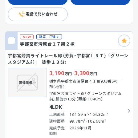
電話で問い合わせ
新築一戸建て
NEW
宇都宮市清原台１７期２棟
宇都宮芳賀ライトレール線（芳賀・宇都宮ＬＲＴ） 「グリーン
スタジアム前」 徒歩１３分！
3,190
3,390
万円・
万円
栃木県宇都宮市清原台４丁目933番8の一
部（地番）
宇都宮芳賀ライト線「グリーンスタジアム
前」駅徒歩13分（距離：1040m）
4LDK
土地面積
134.59m²・164.32m²
建物面積
99.78m²・102.68m²
完成予定
2026年11月
時期