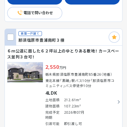
電話で問い合わせ
新築一戸建て
那須塩原市豊浦南町３棟
６ｍ公道に面した６２坪以上のゆとりある敷地！ カースペー
ス並列３台可！
2,550
万円
栃木県那須塩原市豊浦南町85番26（地番）
東北本線「黒磯」駅バス10分「那須塩原市コ
ミュニティ」バス停徒歩10分
4LDK
土地面積
212.61m²
建物面積
107.23m²
完成予定
2026年07月
時期
引渡可能
即引渡し可