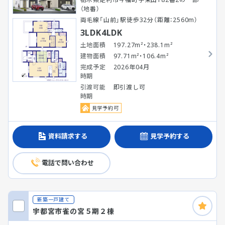
（地番）
両毛線「山前」駅徒歩32分（距離：2560m）
3LDK4LDK
土地面積
197.27m²・238.1m²
建物面積
97.71m²・106.4m²
完成予定
2026年04月
時期
引渡可能
即引渡し可
時期
見学予約可
資料請求する
見学予約する
電話で問い合わせ
新築一戸建て
宇都宮市雀の宮５期２棟