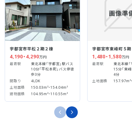
宇都宮市平松２期２棟
宇都宮市東峰町５期
4,190・4,290
1,480・1,580
万円
万円
最寄駅
東北本線「宇都宮」駅バス
最寄駅
東北本線「
10分「平松本町」バス停徒
15分「東
歩3分
4分
間取り
4LDK
土地面積
157.97m²
土地面積
150.03m²・154.04m²
建物面積
104.95m²・110.55m²