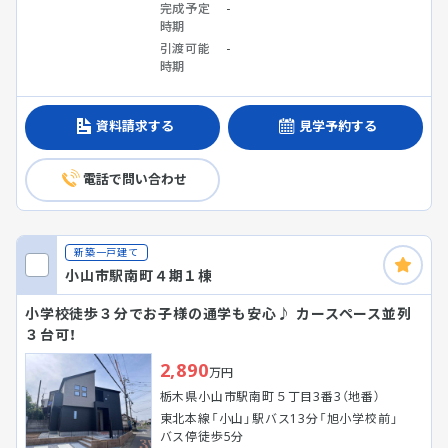
完成予定
-
時期
引渡可能
-
時期
資料請求する
見学予約する
電話で問い合わせ
新築一戸建て
小山市駅南町４期１棟
小学校徒歩３分でお子様の通学も安心♪ カースペース並列
３台可！
2,890
万円
栃木県小山市駅南町５丁目3番3（地番）
東北本線「小山」駅バス13分「旭小学校前」
バス停徒歩5分