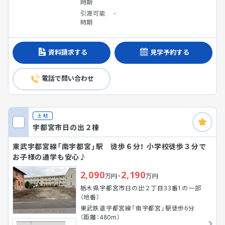
時期
引渡可能
-
時期
資料請求する
見学予約する
電話で問い合わせ
土地
宇都宮市日の出２棟
東武宇都宮線「南宇都宮」駅 徒歩６分！ 小学校徒歩３分で
お子様の通学も安心♪
2,090
2,190
万円・
万円
栃木県宇都宮市日の出２丁目33番1の一部
（地番）
東武鉄道宇都宮線「南宇都宮」駅徒歩6分
（距離：480m）