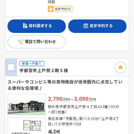
時期
見学予約可
資料請求する
見学予約する
電話で問い合わせ
新築一戸建て
宇都宮市上戸祭２期５棟
スーパーやコンビニ等の買物施設が徒歩圏内に点在してい
る便利な住環境♪
2,790
3,090
万円～
万円
栃木県宇都宮市上戸祭４丁目423番193の
一部（地番）
東北本線「宇都宮」駅バス20分「上戸祭4丁
目」バス停徒歩10分
4LDK