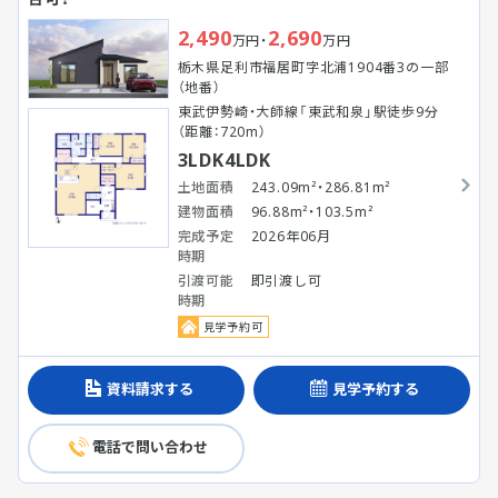
2,490
2,690
万円・
万円
栃木県足利市福居町字北浦1904番3の一部
（地番）
東武伊勢崎・大師線「東武和泉」駅徒歩9分
（距離：720m）
3LDK4LDK
土地面積
243.09m²・286.81m²
建物面積
96.88m²・103.5m²
完成予定
2026年06月
時期
引渡可能
即引渡し可
時期
見学予約可
資料請求する
見学予約する
電話で問い合わせ