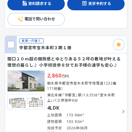
資料請求する
見学予約する
電話で問い合わせ
新築一戸建て
宇都宮市宝木本町３期１棟
間口１０ｍ超の開放感とゆとりある５２坪の敷地が叶える
理想の暮らし♪ 小学校徒歩８分でお子様の通学も安心♪
2,860
万円
栃木県宇都宮市宝木本町字悟理道1232番
17（地番）
東北本線「宇都宮」駅バス35分「宝木本町
上」バス停徒歩6分
4LDK
土地面積
173.96m²
建物面積
103.92m²
完成予定
2026年08月