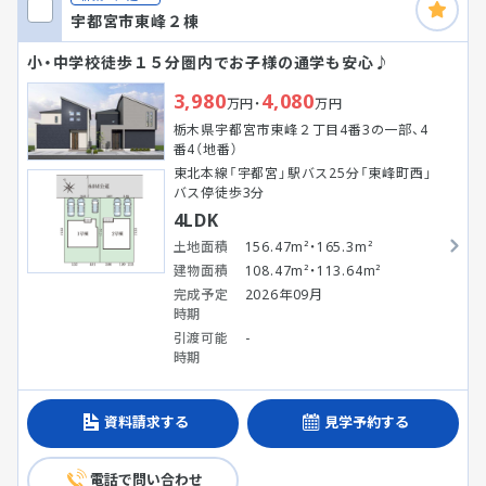
宇都宮市東峰２棟
小・中学校徒歩１５分圏内でお子様の通学も安心♪
3,980
4,080
万円・
万円
栃木県宇都宮市東峰２丁目4番3の一部、4
番4（地番）
東北本線「宇都宮」駅バス25分「東峰町西」
バス停徒歩3分
4LDK
土地面積
156.47m²・165.3m²
建物面積
108.47m²・113.64m²
完成予定
2026年09月
時期
引渡可能
-
時期
資料請求する
見学予約する
電話で問い合わせ