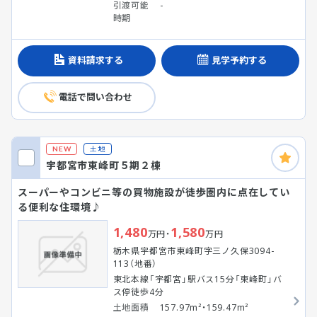
引渡可能
-
時期
資料請求する
見学予約する
電話で問い合わせ
土地
NEW
宇都宮市東峰町５期２棟
スーパーやコンビニ等の買物施設が徒歩圏内に点在してい
る便利な住環境♪
1,480
1,580
万円・
万円
栃木県宇都宮市東峰町字三ノ久保3094-
113（地番）
東北本線「宇都宮」駅バス15分「東峰町」バ
ス停徒歩4分
土地面積
157.97m²・159.47m²