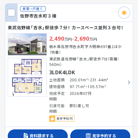
新築一戸建て
佐野市吉水町３棟
東武佐野線「吉水」駅徒歩７分！ カースペース並列３台可！
2,490
2,690
万円・
万円
栃木県佐野市吉水町字大明神691番2ほか
（地番）
東武鉄道佐野線「吉水」駅徒歩7分（距離：
560m）
3LDK4LDK
土地面積
200.01m²・231.44m²
建物面積
97.71m²・105.57m²
完成予定
2026年07月
時期
引渡可能
即引渡し可
時期
見学予約可
資料請求する
見学予約する