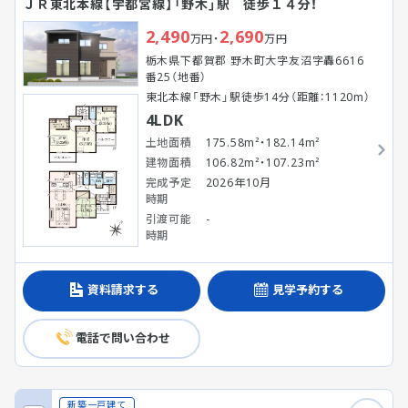
ＪＲ東北本線【宇都宮線】「野木」駅 徒歩１４分！
2,490
2,690
万円・
万円
栃木県下都賀郡 野木町大字友沼字轟6616
番25（地番）
東北本線「野木」駅徒歩14分（距離：1120m）
4LDK
土地面積
175.58m²・182.14m²
建物面積
106.82m²・107.23m²
完成予定
2026年10月
時期
引渡可能
-
時期
資料請求する
見学予約する
電話で問い合わせ
新築一戸建て