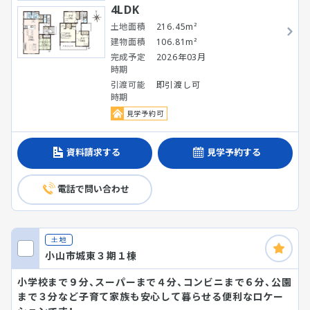
4LDK
土地面積
216.45m²
建物面積
106.81m²
完成予定
2026年03月
時期
引渡可能
即引渡し可
時期
見学予約可
資料請求する
見学予約する
電話で問い合わせ
土地
小山市城東３期１棟
小学校まで９分、スーパーまで４分、コンビニまで６分、公園
まで３分など子育て家族も安心して暮らせる便利なロケー