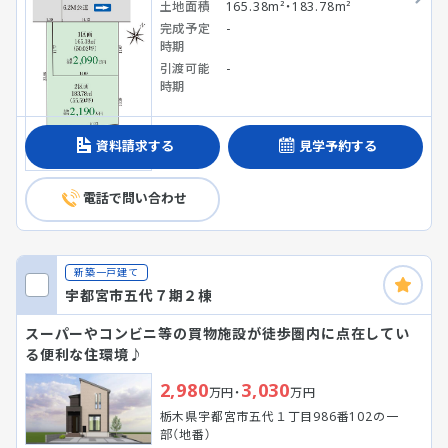
土地面積
165.38m²・183.78m²
完成予定
-
時期
引渡可能
-
時期
資料請求する
見学予約する
電話で問い合わせ
新築一戸建て
宇都宮市五代７期２棟
スーパーやコンビニ等の買物施設が徒歩圏内に点在してい
る便利な住環境♪
2,980
3,030
万円・
万円
栃木県宇都宮市五代１丁目986番102の一
部（地番）