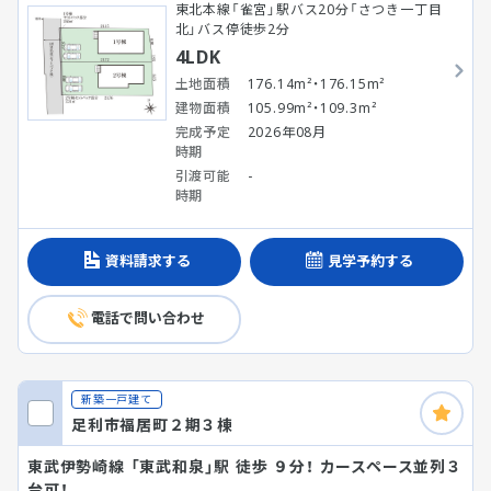
東北本線「雀宮」駅バス20分「さつき一丁目
北」バス停徒歩2分
4LDK
土地面積
176.14m²・176.15m²
建物面積
105.99m²・109.3m²
完成予定
2026年08月
時期
引渡可能
-
時期
資料請求する
見学予約する
電話で問い合わせ
新築一戸建て
足利市福居町２期３棟
東武伊勢崎線 「東武和泉」駅 徒歩 ９分！ カースペース並列３
台可！