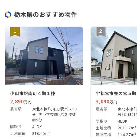
栃木県のおすすめ物件
1
2
小山市駅南町４期１棟
宇都宮市雀の宮５期
2,890
3,090
万円
万円
最寄駅
東北本線「小山」駅バス13
最寄駅
東北本線「
分「旭小学校前」バス停徒
分（距離：1
歩5分
間取り
4LDK
間取り
4LDK
土地面積
201.17m²
土地面積
216.45m²
建物面積
114.27m²