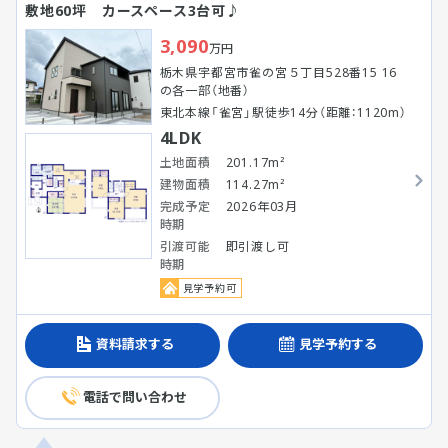
敷地60坪 カースペース3台可♪
3,090
万円
栃木県宇都宮市雀の宮５丁目528番15 16
の各一部（地番）
東北本線「雀宮」駅徒歩14分（距離：1120m）
4LDK
土地面積
201.17m²
建物面積
114.27m²
完成予定
2026年03月
時期
引渡可能
即引渡し可
時期
見学予約可
資料請求する
見学予約する
電話で問い合わせ