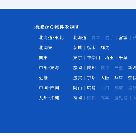
地域から物件を探す
北海道・東北
北海道
青森
岩手
宮城
北関東
茨城
栃木
群馬
関東
東京
神奈川
埼玉
千葉
中部・東海
静岡
愛知
岐阜
三重
新
近畿
滋賀
京都
大阪
兵庫
奈
中国・四国
岡山
広島
山口
鳥取
島
九州・沖縄
福岡
佐賀
熊本
鹿児島