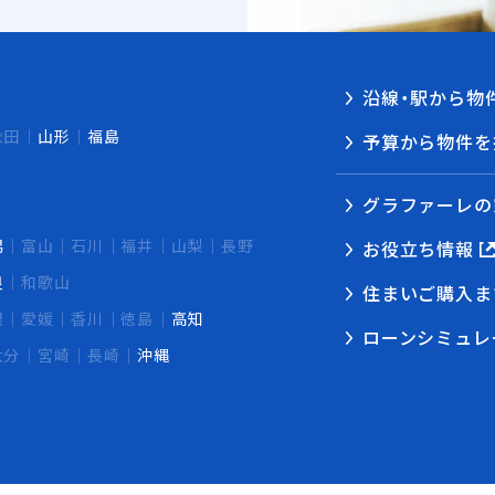
沿線・駅から物
秋田
山形
福島
予算から物件を
グラファーレの
潟
富山
石川
福井
山梨
長野
お役立ち情報
良
和歌山
住まいご購入ま
根
愛媛
香川
徳島
高知
ローンシミュレ
大分
宮崎
長崎
沖縄