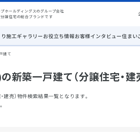
ープホールディングスのグループ会社
て分譲住宅の総合ブランドです
くり
施工ギャラリー
お役立ち情報
お客様インタビュー
住まい
一戸建て
県)の新築一戸建て（分譲住宅・建
宅・建売）物件検索結果一覧となります。
。