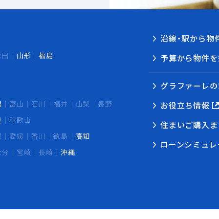
沿線・駅から物
秋田
山形
福島
予算から物件を
グラファーレの
潟
富山
石川
福井
山梨
長野
お役立ち情報
良
和歌山
住まいご購入ま
根
愛媛
香川
徳島
高知
ローンシミュレ
大分
宮崎
長崎
沖縄