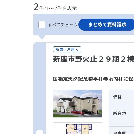
2
件/1～2件を表示
まとめて資料請求
すべてチェック
新築一戸建て
新座市野火止２９期２
国指定天然記念物平林寺境内林に程
価格
所在地
最寄駅