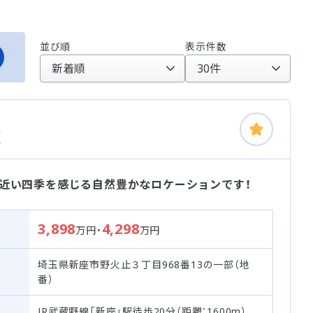
並び順
表示件数
棟
近い四季を感じる自然豊かなロケーションです！
3,898
4,298
万円・
万円
埼玉県新座市野火止３丁目968番13の一部（地
番）
JR武蔵野線「新座」駅徒歩20分（距離：1600m）