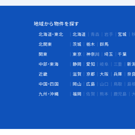
地域から物件を探す
北海道・東北
北海道
青森
岩手
宮城
北関東
茨城
栃木
群馬
関東
東京
神奈川
埼玉
千葉
中部・東海
静岡
愛知
岐阜
三重
新
近畿
滋賀
京都
大阪
兵庫
奈
中国・四国
岡山
広島
山口
鳥取
島
九州・沖縄
福岡
佐賀
熊本
鹿児島