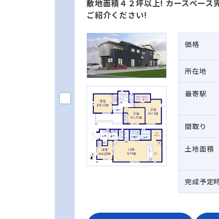
敷地面積４２坪以上! カースペース完
ご紹介ください!
価格
所在地
最寄駅
間取り
土地面積
完成予定