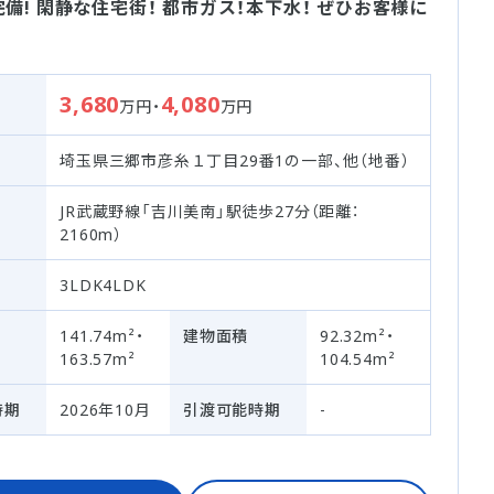
備! 閑静な住宅街！ 都市ガス！本下水！ ぜひお客様に
3,680
4,080
万円・
万円
埼玉県三郷市彦糸１丁目29番1の一部、他（地番）
JR武蔵野線「吉川美南」駅徒歩27分（距離：
2160m）
3LDK4LDK
141.74m²・
建物面積
92.32m²・
163.57m²
104.54m²
時期
2026年10月
引渡可能時期
-