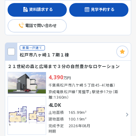
資料請求する
見学予約する
電話で問い合わせ
新築一戸建て
松戸市八ヶ崎１７期１棟
２１世紀の森と広場まで３分の自然豊かなロケーション
4,390
万円
千葉県松戸市八ケ崎５丁目45-4（地番）
京成電鉄松戸線「常盤平」駅徒歩17分（距
離：1360m）
4LDK
土地面積
165.99m²
建物面積
100.19m²
完成予定
2026年08月
時期