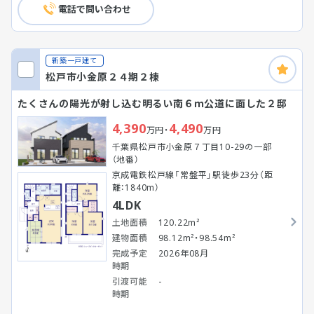
電話で問い合わせ
新築一戸建て
松戸市小金原２４期２棟
たくさんの陽光が射し込む明るい南６ｍ公道に面した２邸
4,390
4,490
万円・
万円
千葉県松戸市小金原７丁目10-29の一部
（地番）
京成電鉄松戸線「常盤平」駅徒歩23分（距
離：1840m）
4LDK
土地面積
120.22m²
建物面積
98.12m²・98.54m²
完成予定
2026年08月
時期
引渡可能
-
時期