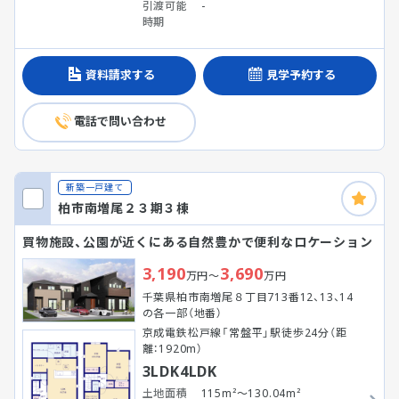
引渡可能
-
時期
資料請求する
見学予約する
電話で問い合わせ
新築一戸建て
柏市南増尾２３期３棟
買物施設、公園が近くにある自然豊かで便利なロケーション
3,190
3,690
万円～
万円
千葉県柏市南増尾８丁目713番12、13、14
の各一部（地番）
京成電鉄松戸線「常盤平」駅徒歩24分（距
離：1920m）
3LDK4LDK
土地面積
115m²～130.04m²