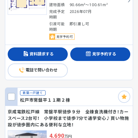
建物面積
90.66m²～100.61m²
完成予定
2026年07月
時期
引渡可能
即引渡し可
時期
見学予約可
資料請求する
見学予約する
電話で問い合わせ
新築一戸建て
松戸市常盤平１１期２棟
京成電鉄松戸線 常盤平駅徒歩９分 全棟食洗機付き！カー
スペース2台可！ 小学校まで徒歩7分で通学安心♪買い物施
設が徒歩圏内にある便利な立地！
4,690
万円