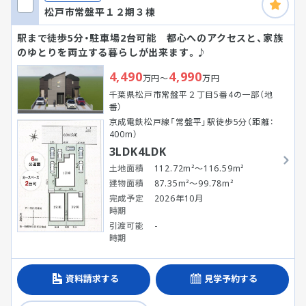
松戸市常盤平１２期３棟
駅まで徒歩5分・駐車場2台可能 都心へのアクセスと、家族
のゆとりを両立する暮らしが出来ます。♪
4,490
4,990
万円～
万円
千葉県松戸市常盤平２丁目5番4の一部（地
番）
京成電鉄松戸線「常盤平」駅徒歩5分（距離：
400m）
3LDK4LDK
土地面積
112.72m²～116.59m²
建物面積
87.35m²～99.78m²
完成予定
2026年10月
時期
引渡可能
-
時期
資料請求する
見学予約する