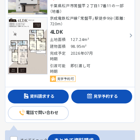
千葉県松戸市常盤平２丁目17番11の一部
（地番）
京成電鉄松戸線「常盤平」駅徒歩9分（距離：
720m）
4LDK
土地面積
127.24m²
建物面積
98.95m²
完成予定
2026年07月
時期
引渡可能
即引渡し可
時期
見学予約可
資料請求する
見学予約する
電話で問い合わせ