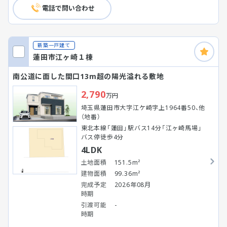
電話で問い合わせ
新築一戸建て
蓮田市江ヶ崎１棟
南公道に面した間口13m超の陽光溢れる敷地
2,790
万円
埼玉県蓮田市大字江ケ崎字上1964番50、他
（地番）
東北本線「蓮田」駅バス14分「江ヶ崎馬場」
バス停徒歩4分
4LDK
土地面積
151.5m²
建物面積
99.36m²
完成予定
2026年08月
時期
引渡可能
-
時期