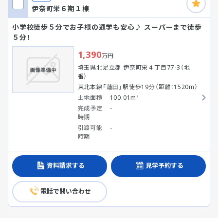
伊奈町栄６期１棟
小学校徒歩５分でお子様の通学も安心♪ スーパーまで徒歩
５分！
1,390
万円
埼玉県北足立郡 伊奈町栄４丁目77-3（地
番）
東北本線「蓮田」駅徒歩19分（距離：1520m）
土地面積
100.01m²
完成予定
-
時期
引渡可能
-
時期
資料請求する
見学予約する
電話で問い合わせ