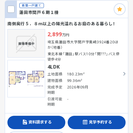
新築一戸建て
蓮田市閏戸６期１棟
南側奥行５．８ｍ以上の陽光溢れるお庭のある暮らし！
2,899
万円
埼玉県蓮田市大字閏戸字栗崎3924番20ほ
か（地番）
東北本線「蓮田」駅バス10分「閏???」バス停
徒歩4分
4LDK
土地面積
180.23m²
建物面積
99.36m²
完成予定
2026年09月
時期
引渡可能
-
時期
資料請求する
見学予約する