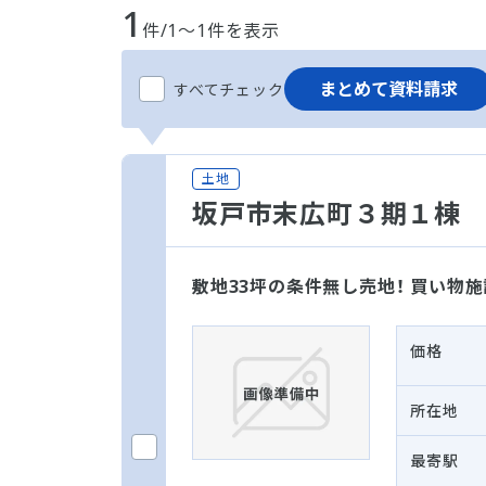
1
件/1～1件を表示
まとめて資料請求
すべてチェック
土地
坂戸市末広町３期１棟
敷地33坪の条件無し売地！ 買い物
価格
所在地
最寄駅