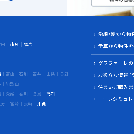
沿線・駅から物
秋田
山形
福島
予算から物件を
グラファーレの
潟
富山
石川
福井
山梨
長野
お役立ち情報
良
和歌山
住まいご購入ま
根
愛媛
香川
徳島
高知
ローンシミュレ
大分
宮崎
長崎
沖縄