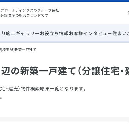
ープホールディングスのグループ会社
て分譲住宅の総合ブランドです
くり
施工ギャラリー
お役立ち情報
お客様インタビュー
住まい
(埼玉県)新築一戸建て
周辺の新築一戸建て（分譲住宅・
住宅・建売）物件検索結果一覧となります。
。