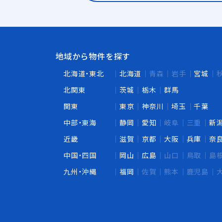
地域から物件を探す
北海道・東北
北海道
青森
岩手
宮城
北関東
茨城
栃木
群馬
関東
東京
神奈川
埼玉
千葉
中部・東海
静岡
愛知
岐阜
三重
新
近畿
滋賀
京都
大阪
兵庫
奈
中国・四国
岡山
広島
山口
鳥取
島
九州・沖縄
福岡
佐賀
熊本
鹿児島