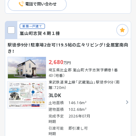
電話で問い合わせ
新築一戸建て
嵐山町志賀４期１棟
駅徒歩9分！駐車場2台可！19.5帖の広々リビング！全居室南向
き！
2,680
万円
埼玉県比企郡 嵐山町大字志賀字鶴巻1番
43（地番）
東武鉄道東上線「武蔵嵐山」駅徒歩9分（距
離：720m）
3LDK
土地面積
146.16m²
建物面積
102.68m²
完成予定
2026年07月
時期
引渡可能
即引渡し可
時期