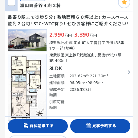
嵐山町菅谷４期２棟
最寄り駅まで徒歩５分！ 敷地面積６０坪以上！ カースペース
並列２台可! SIC・WIC有り！ ぜひお客様にご紹介ください!
2,990
3,390
万円・
万円
埼玉県比企郡 嵐山町大字菅谷字西側438番
1の一部（地番）
東武鉄道東上線「武蔵嵐山」駅徒歩5分（距
離：400m）
3LDK
土地面積
203.62m²・221.39m²
建物面積
96.05m²・98.95m²
完成予定
2026年08月
時期
引渡可能
-
時期
資料請求する
見学予約する