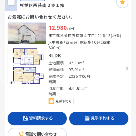
杉並区西荻南２期１棟
お気軽にお問い合わせください。
12,980
万円
東京都杉並区西荻南４丁目121番13(地番)
JR中央線「西荻窪」駅徒歩10分（距離：
800m）
3LDK
土地面積
97.33m²
建物面積
97.91m²
完成予定
2026年06月
時期
引渡可能
即引渡し可
時期
見学予約可
資料請求する
見学予約する
電話で問い合わせ