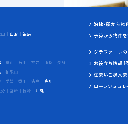
沿線・駅から物
秋田
山形
福島
予算から物件を
グラファーレの
潟
富山
石川
福井
山梨
長野
お役立ち情報
良
和歌山
住まいご購入ま
根
愛媛
香川
徳島
高知
ローンシミュレ
大分
宮崎
長崎
沖縄