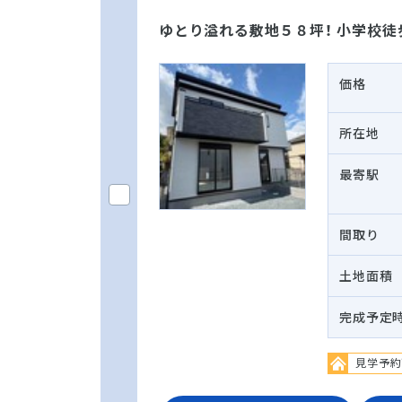
ゆとり溢れる敷地５８坪！ 小学校
価格
所在地
最寄駅
間取り
土地面積
完成予定
見学予約