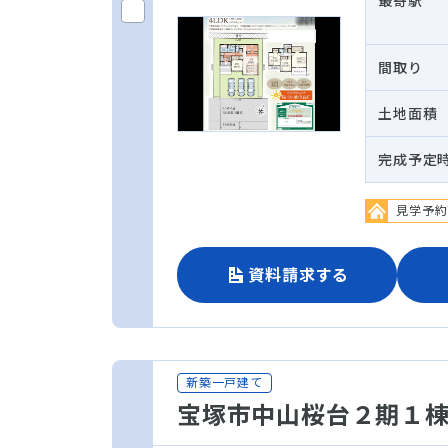
最寄駅
間取り
土地面積
完成予定
見学予約
資料請求する
新築一戸建て
宝塚市中山桜台２期１