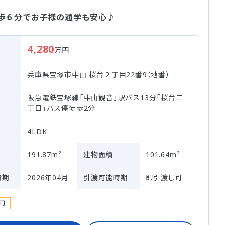
徒歩６分でお子様の通学も安心♪
4,280
万円
兵庫県宝塚市中山 桜台２丁目22番9（地番）
阪急電鉄宝塚線「中山観音」駅バス13分「桜台二
丁目」バス停徒歩2分
4LDK
191.87m²
建物面積
101.64m²
時期
2026年04月
引渡可能時期
即引渡し可
可