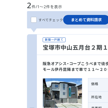
2
件/1～2件を表示
まとめて資料請求
すべてチェック
新築一戸建て
宝塚市中山五月台２期
阪急オアシス・コープこうべまで徒
モール伊丹昆陽まで車で１１～２０分
価格
所在地