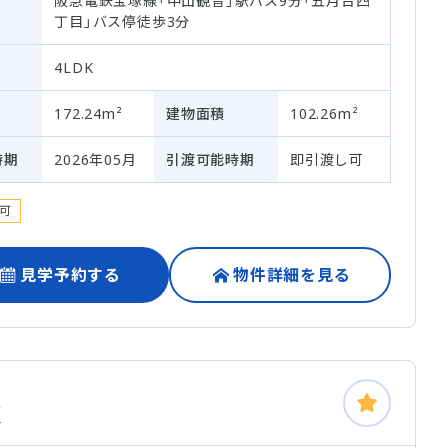
阪急電鉄宝塚線「中山観音」駅バス9分「五月台四
丁目」バス停徒歩3分
4LDK
172.24m²
建物面積
102.26m²
時期
2026年05月
引渡可能時期
即引渡し可
可
見学予約する
物件詳細を見る
棟