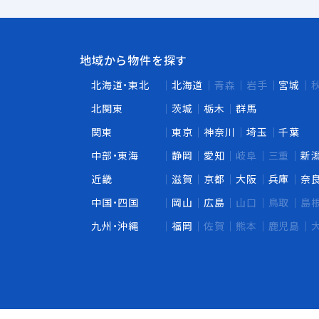
地域から物件を探す
北海道・東北
北海道
青森
岩手
宮城
北関東
茨城
栃木
群馬
関東
東京
神奈川
埼玉
千葉
中部・東海
静岡
愛知
岐阜
三重
新
近畿
滋賀
京都
大阪
兵庫
奈
中国・四国
岡山
広島
山口
鳥取
島
九州・沖縄
福岡
佐賀
熊本
鹿児島