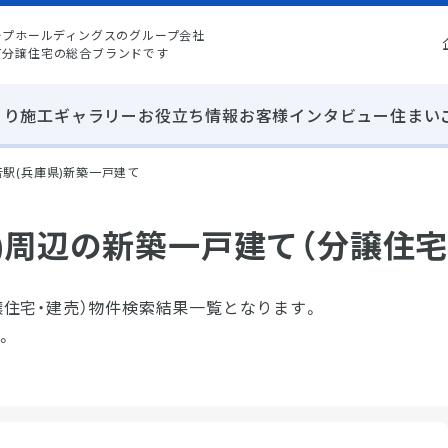
ープホールディングスのグループ会社
て分譲住宅の総合ブランドです
くり
施工ギャラリー
お役立ち情報
お客様インタビュー
住まい
駅(兵庫県)新築一戸建て
)周辺の新築一戸建て（分譲住宅
譲住宅・建売）物件検索結果一覧となります。
。