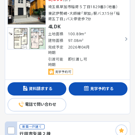
埼玉県草加市稲荷５丁目1829番3（地番）
東武伊勢崎・大師線「草加」駅バス15分「稲
荷五丁目」バス停徒歩7分
4LDK
土地面積
100.89m²
建物面積
97.08m²
完成予定
2026年04月
時期
引渡可能
即引渡し可
時期
見学予約可
資料請求する
見学予約する
電話で問い合わせ
新築一戸建て
行田市矢場２棟