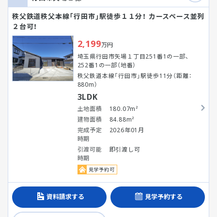
秩父鉄道秩父本線「行田市」駅徒歩１１分！ カースペース並列
２台可！
2,199
万円
埼玉県行田市矢場１丁目251番1の一部、
252番1の一部（地番）
秩父鉄道本線「行田市」駅徒歩11分（距離：
880m）
3LDK
土地面積
180.07m²
建物面積
84.88m²
完成予定
2026年01月
時期
引渡可能
即引渡し可
時期
見学予約可
資料請求する
見学予約する