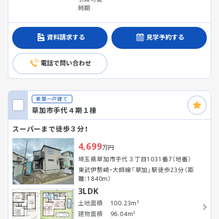
時期
資料請求する
見学予約する
電話で問い合わせ
新築一戸建て
草加市手代４期１棟
スーパーまで徒歩３分！
4,699
万円
埼玉県草加市手代３丁目1031番7（地番）
東武伊勢崎・大師線「草加」駅徒歩23分（距
離：1840m）
3LDK
土地面積
100.23m²
建物面積
96.04m²