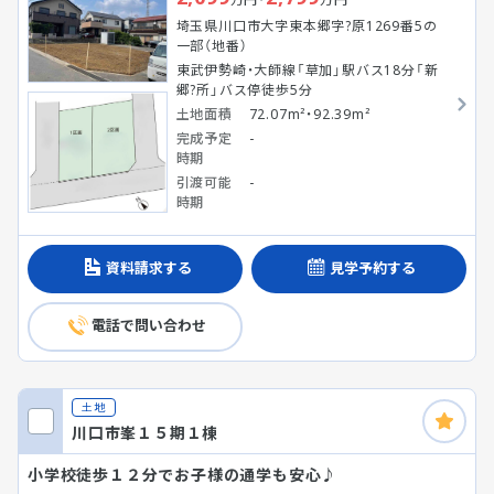
埼玉県川口市大字東本郷字?原1269番5の
一部（地番）
東武伊勢崎・大師線「草加」駅バス18分「新
郷?所」バス停徒歩5分
土地面積
72.07m²・92.39m²
完成予定
-
時期
引渡可能
-
時期
資料請求する
見学予約する
電話で問い合わせ
土地
川口市峯１５期１棟
小学校徒歩１２分でお子様の通学も安心♪