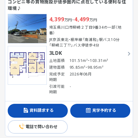
コンビニ等の買物施設が徒歩圏内に点在している便利な住
環境♪
4,399
4,499
万円・
万円
埼玉県川口市柳崎２丁目9番34の一部（地
番）
JR京浜東北・根岸線「南浦和」駅バス10分
「柳崎三丁??」バス停徒歩4分
3LDK
土地面積
101.51m²・103.31m²
建物面積
95.85m²・98.95m²
完成予定
2026年08月
時期
引渡可能
-
時期
資料請求する
見学予約する
電話で問い合わせ