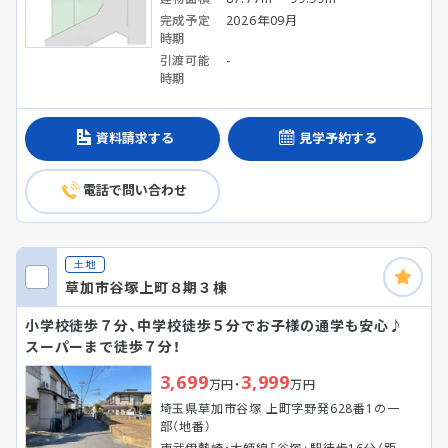
完成予定
2026年09月
時期
引渡可能
-
時期
資料請求する
見学予約する
電話で問い合わせ
土地
草加市谷塚上町８期３棟
小学校徒歩７分、中学校徒歩５分でお子様の通学も安心♪
スーパーまで徒歩７分！
3,699
3,999
万円・
万円
埼玉県草加市谷塚 上町字野発628番1の一
部（地番）