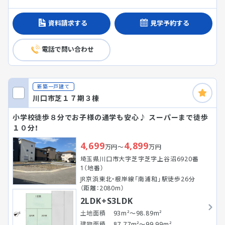
資料請求する
見学予約する
電話で問い合わせ
新築一戸建て
川口市芝１７期３棟
小学校徒歩８分でお子様の通学も安心♪ スーパーまで徒歩
１０分！
4,699
4,899
万円～
万円
埼玉県川口市大字芝字芝字上谷沼6920番
1（地番）
JR京浜東北・根岸線「南浦和」駅徒歩26分
（距離：2080m）
2LDK+S3LDK
土地面積
93m²～98.89m²
建物面積
87.77m²～99.99m²