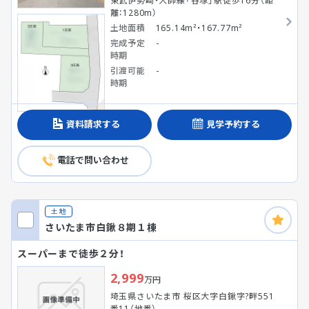
東武伊勢崎・大師線「谷塚」駅徒歩16分（距
離：1280m）
土地面積
165.14m²・167.77m²
完成予定
-
時期
引渡可能
-
時期
資料請求する
見学予約する
電話で問い合わせ
土地
さいたま市白鍬８期１棟
スーパーまで徒歩２分！
2,999
万円
埼玉県さいたま市 桜区大字白鍬字?畔551
番11（地番）