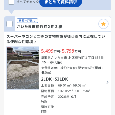
まとめて資料請求
すべてチェック
新築一戸建て
さいたま市植竹町２期３棟
スーパーやコンビニ等の買物施設が徒歩圏内に点在してい
る便利な住環境♪
5,499
5,799
万円・
万円
埼玉県さいたま市 北区植竹町１丁目156番
7の一部（地番）
東武鉄道野田線「北大宮」駅徒歩6分（距離：
480m）
2LDK+S3LDK
土地面積
69.01m²・69.03m²
建物面積
102.05m²・103.75m²
完成予定
2026年10月
時期
引渡可能
-
時期