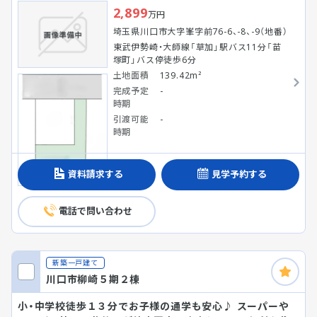
2,899
万円
埼玉県川口市大字峯字前76-6、-8、-9（地番）
東武伊勢崎・大師線「草加」駅バス11分「苗
塚町」バス停徒歩6分
土地面積
139.42m²
完成予定
-
時期
引渡可能
-
時期
資料請求する
見学予約する
電話で問い合わせ
新築一戸建て
川口市柳崎５期２棟
小・中学校徒歩１３分でお子様の通学も安心♪ スーパーや