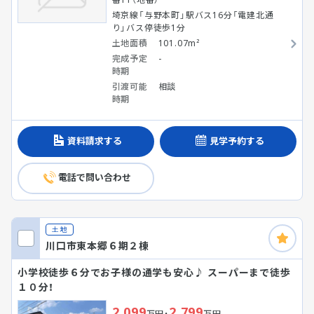
埼京線「与野本町」駅バス16分「電建北通
り」バス停徒歩1分
土地面積
101.07m²
完成予定
-
時期
引渡可能
相談
時期
資料請求する
見学予約する
電話で問い合わせ
土地
川口市東本郷６期２棟
小学校徒歩６分でお子様の通学も安心♪ スーパーまで徒歩
１０分！
2,099
2,799
万円・
万円