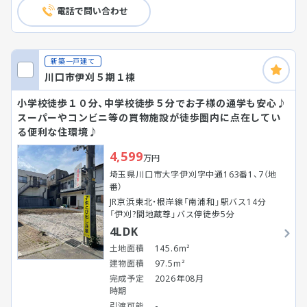
電話で問い合わせ
新築一戸建て
川口市伊刈５期１棟
小学校徒歩１０分、中学校徒歩５分でお子様の通学も安心♪
スーパーやコンビニ等の買物施設が徒歩圏内に点在してい
る便利な住環境♪
4,599
万円
埼玉県川口市大字伊刈字中通163番1、7（地
番）
JR京浜東北・根岸線「南浦和」駅バス14分
「伊刈?間地蔵尊」バス停徒歩5分
4LDK
土地面積
145.6m²
建物面積
97.5m²
完成予定
2026年08月
時期
引渡可能
-