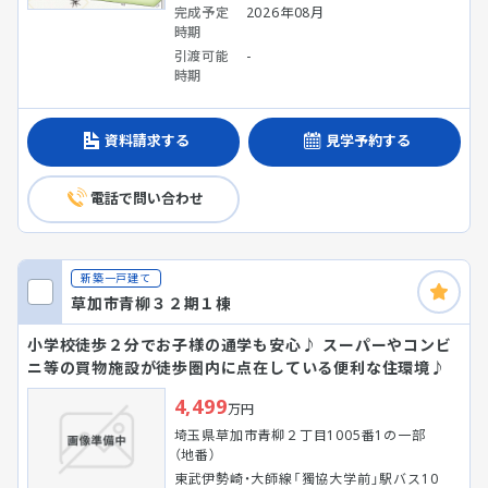
完成予定
2026年08月
時期
引渡可能
-
時期
資料請求する
見学予約する
電話で問い合わせ
新築一戸建て
草加市青柳３２期１棟
小学校徒歩２分でお子様の通学も安心♪ スーパーやコンビ
ニ等の買物施設が徒歩圏内に点在している便利な住環境♪
4,499
万円
埼玉県草加市青柳２丁目1005番1の一部
（地番）
東武伊勢崎・大師線「獨協大学前」駅バス10