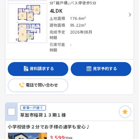
分「越戸橋」バス停徒歩5分
4LDK
土地面積
176.6m²
建物面積
95.22m²
完成予定
2026年08月
時期
引渡可能
-
時期
資料請求する
見学予約する
電話で問い合わせ
新築一戸建て
草加市稲荷１３期１棟
小学校徒歩２分でお子様の通学も安心♪
3,599
万円