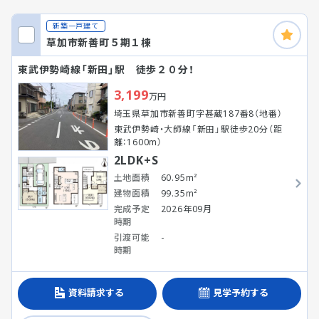
新築一戸建て
草加市新善町５期１棟
東武伊勢崎線「新田」駅 徒歩２０分！
3,199
万円
埼玉県草加市新善町字甚蔵187番8（地番）
東武伊勢崎・大師線「新田」駅徒歩20分（距
離：1600m）
2LDK+S
土地面積
60.95m²
建物面積
99.35m²
完成予定
2026年09月
時期
引渡可能
-
時期
資料請求する
見学予約する