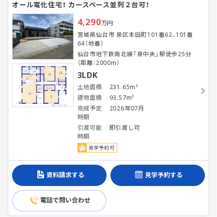
オール電化住宅！ カースペース並列２台可！
4,290
万円
宮城県仙台市 泉区本田町101番62、101番
64（地番）
仙台市地下鉄南北線「泉中央」駅徒歩25分
（距離：2000m）
3LDK
土地面積
231.65m²
建物面積
93.57m²
完成予定
2026年07月
時期
引渡可能
即引渡し可
時期
見学予約可
資料請求する
見学予約する
電話で問い合わせ