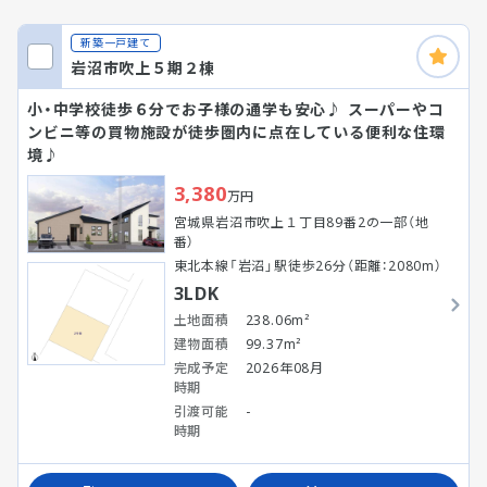
新築一戸建て
岩沼市吹上５期２棟
小・中学校徒歩６分でお子様の通学も安心♪ スーパーやコ
ンビニ等の買物施設が徒歩圏内に点在している便利な住環
境♪
3,380
万円
宮城県岩沼市吹上１丁目89番2の一部（地
番）
東北本線「岩沼」駅徒歩26分（距離：2080m）
3LDK
土地面積
238.06m²
建物面積
99.37m²
完成予定
2026年08月
時期
引渡可能
-
時期