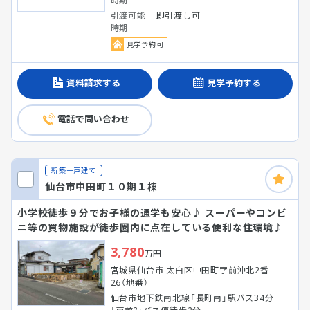
時期
引渡可能
即引渡し可
時期
見学予約可
資料請求する
見学予約する
電話で問い合わせ
新築一戸建て
仙台市中田町１０期１棟
小学校徒歩９分でお子様の通学も安心♪ スーパーやコンビ
ニ等の買物施設が徒歩圏内に点在している便利な住環境♪
3,780
万円
宮城県仙台市 太白区中田町字前沖北2番
26（地番）
仙台市地下鉄南北線「長町南」駅バス34分