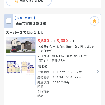
電話で問い合わせ
新築一戸建て
仙台市富田２期２棟
スーパーまで徒歩１１分！
3,580
3,680
万円・
万円
宮城県仙台市 太白区富田字南ノ西12番2の
一部（地番）
仙台市地下鉄南北線「富沢」駅バス7分
「富?」バス停徒歩7分
4LDK
土地面積
163.77m²・165.87m²
建物面積
104.34m²・105.99m²
完成予定
2026年09月
時期
引渡可能
-
時期