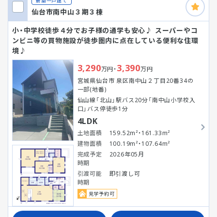
新築一戸建て
仙台市南中山３期３棟
小・中学校徒歩４分でお子様の通学も安心♪ スーパーやコ
ンビニ等の買物施設が徒歩圏内に点在している便利な住環
境♪
3,290
3,390
万円・
万円
宮城県仙台市 泉区南中山２丁目20番34の
一部(地番)
仙山線「北山」駅バス20分「南中山小学校入
口」バス停徒歩1分
4LDK
土地面積
159.52m²・161.33m²
建物面積
100.19m²・107.64m²
完成予定
2026年05月
時期
引渡可能
即引渡し可
時期
見学予約可