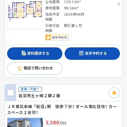
土地面積
129.12m²
建物面積
99.36m²
完成予定
2026年04月
時期
引渡可能
即引渡し可
時期
見学予約可
資料請求する
見学予約する
電話で問い合わせ
新築一戸建て
岩沼市土ヶ崎２期２棟
ＪＲ東北本線 「岩沼」駅 徒歩７分！ オール電化住宅！ カー
スペース２台可！
3,580
万円