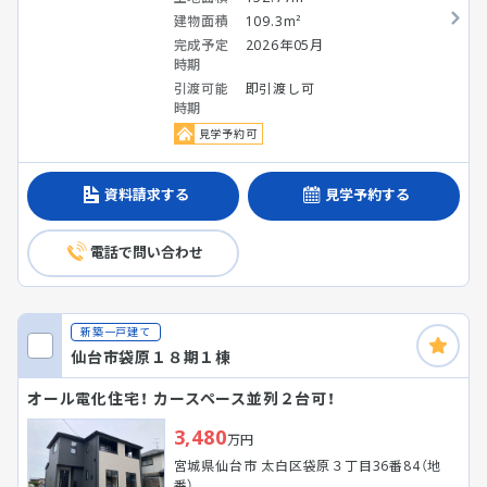
建物面積
109.3m²
完成予定
2026年05月
時期
引渡可能
即引渡し可
時期
見学予約可
資料請求する
見学予約する
電話で問い合わせ
新築一戸建て
仙台市袋原１８期１棟
オール電化住宅！ カースペース並列２台可！
3,480
万円
宮城県仙台市 太白区袋原３丁目36番84（地
番）