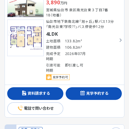
3,890
万円
宮城県仙台市 泉区南光台東３丁目7番
18（地番）
仙台市地下鉄南北線「旭ヶ丘」駅バス13分
「南光台東?学校??」バス停徒歩12分
4LDK
土地面積
133.82m²
建物面積
106.82m²
完成予定
2026年07月
時期
引渡可能
即引渡し可
時期
見学予約可
資料請求する
見学予約する
電話で問い合わせ