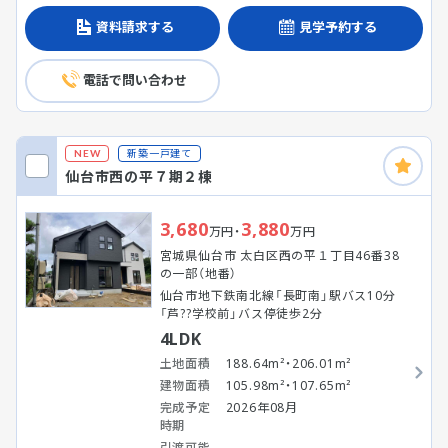
資料請求する
見学予約する
電話で問い合わせ
新築一戸建て
NEW
仙台市西の平７期２棟
3,680
3,880
万円・
万円
宮城県仙台市 太白区西の平１丁目46番38
の一部（地番）
仙台市地下鉄南北線「長町南」駅バス10分
「芦??学校前」バス停徒歩2分
4LDK
土地面積
188.64m²・206.01m²
建物面積
105.98m²・107.65m²
完成予定
2026年08月
時期
引渡可能
-