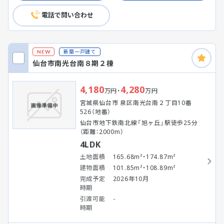
電話で問い合わせ
新築一戸建て
NEW
仙台市南光台南８期２棟
4,180
4,280
万円・
万円
宮城県仙台市 泉区南光台南２丁目10番
526（地番）
仙台市地下鉄南北線「旭ヶ丘」駅徒歩25分
（距離：2000m）
4LDK
土地面積
165.68m²・174.87m²
建物面積
101.85m²・108.89m²
完成予定
2026年10月
時期
引渡可能
-
時期