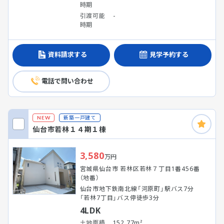
時期
引渡可能
-
時期
資料請求する
見学予約する
電話で問い合わせ
新築一戸建て
NEW
仙台市若林１４期１棟
3,580
万円
宮城県仙台市 若林区若林７丁目1番456番
（地番）
仙台市地下鉄南北線「河原町」駅バス7分
「若林7丁目」バス停徒歩3分
4LDK
土地面積
152.77m²