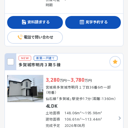
時期
資料請求する
見学予約する
電話で問い合わせ
新築一戸建て
NEW
多賀城市明月３期５棟
3,280
3,780
万円～
万円
宮城県多賀城市明月１丁目36番6の一部
（地番）
仙石線「多賀城」駅徒歩17分（距離：1360m）
4LDK
土地面積
148.06m²～195.98m²
建物面積
106.61m²～113.44m²
完成予定
2026年08月