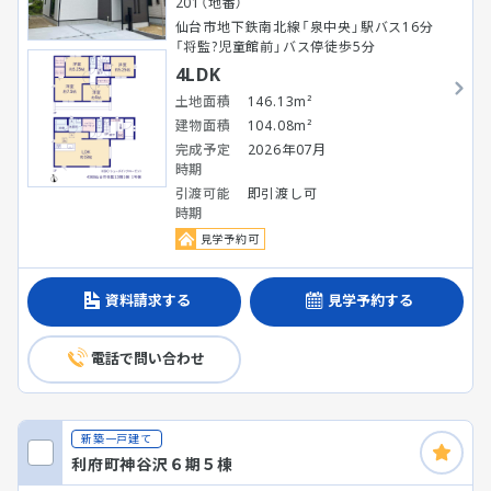
201（地番）
仙台市地下鉄南北線「泉中央」駅バス16分
「将監?児童館前」バス停徒歩5分
4LDK
土地面積
146.13m²
建物面積
104.08m²
完成予定
2026年07月
時期
引渡可能
即引渡し可
時期
見学予約可
資料請求する
見学予約する
電話で問い合わせ
新築一戸建て
利府町神谷沢６期５棟