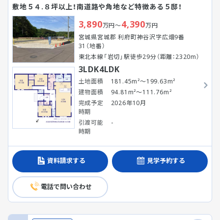
敷地５４.８坪以上！南道路や角地など特徴ある５邸！
3,890
4,390
万円～
万円
宮城県宮城郡 利府町神谷沢字広畑9番
31（地番）
東北本線「岩切」駅徒歩29分（距離：2320m）
3LDK4LDK
土地面積
181.45m²～199.63m²
建物面積
94.81m²～111.76m²
完成予定
2026年10月
時期
引渡可能
-
時期
資料請求する
見学予約する
電話で問い合わせ