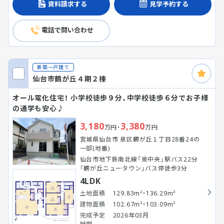
資料請求する
見学予約する
電話で問い合わせ
新築一戸建て
仙台市鶴が丘４期２棟
オール電化住宅！ 小学校徒歩９分、中学校徒歩６分でお子様
の通学も安心♪
3,180
3,380
万円・
万円
宮城県仙台市 泉区鶴が丘１丁目28番24の
一部(地番)
仙台市地下鉄南北線「泉中央」駅バス22分
「鶴が丘ニュータウン」バス停徒歩3分
4LDK
土地面積
129.83m²・136.29m²
建物面積
102.67m²・103.09m²
完成予定
2026年03月