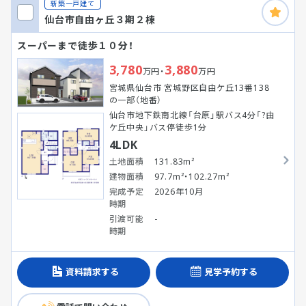
新築一戸建て
仙台市自由ヶ丘３期２棟
スーパーまで徒歩１０分！
3,780
3,880
万円・
万円
宮城県仙台市 宮城野区自由ケ丘13番138
の一部（地番）
仙台市地下鉄南北線「台原」駅バス4分「?由
ケ丘中央」バス停徒歩1分
4LDK
土地面積
131.83m²
建物面積
97.7m²・102.27m²
完成予定
2026年10月
時期
引渡可能
-
時期
資料請求する
見学予約する