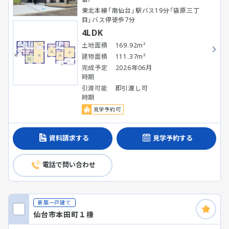
東北本線「南仙台」駅バス19分「袋原三丁
目」バス停徒歩7分
4LDK
土地面積
169.92m²
建物面積
111.37m²
完成予定
2026年06月
時期
引渡可能
即引渡し可
時期
見学予約可
資料請求する
見学予約する
電話で問い合わせ
新築一戸建て
仙台市本田町１棟