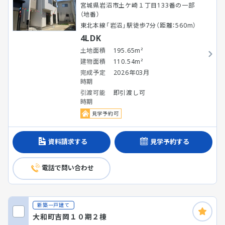
宮城県岩沼市土ケ崎１丁目133番の一部
（地番）
東北本線「岩沼」駅徒歩7分（距離：560m）
4LDK
土地面積
195.65m²
建物面積
110.54m²
完成予定
2026年03月
時期
引渡可能
即引渡し可
時期
見学予約可
資料請求する
見学予約する
電話で問い合わせ
新築一戸建て
大和町吉岡１０期２棟