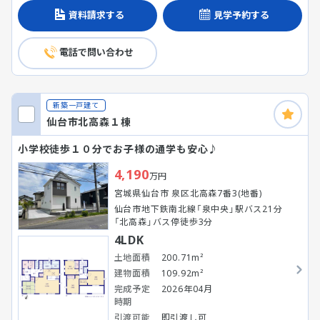
資料請求する
見学予約する
電話で問い合わせ
新築一戸建て
仙台市北高森１棟
小学校徒歩１０分でお子様の通学も安心♪
4,190
万円
宮城県仙台市 泉区北高森7番3(地番)
仙台市地下鉄南北線「泉中央」駅バス21分
「北高森」バス停徒歩3分
4LDK
土地面積
200.71m²
建物面積
109.92m²
完成予定
2026年04月
時期
引渡可能
即引渡し可