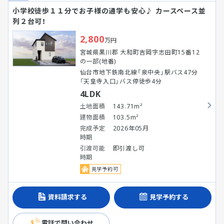
小学校徒歩１１分でお子様の通学も安心♪ カースペース並
列２台可！
2,800
万円
宮城県黒川郡 大和町吉岡字志田町15番12
の一部(地番)
仙台市地下鉄南北線「泉中央」駅バス47分
「天皇寺入口」バス停徒歩4分
4LDK
土地面積
143.71m²
建物面積
103.5m²
完成予定
2026年05月
時期
引渡可能
即引渡し可
時期
見学予約可
資料請求する
見学予約する
電話で問い合わせ