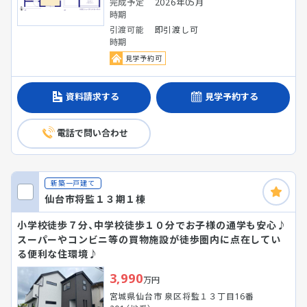
完成予定
2026年05月
時期
引渡可能
即引渡し可
時期
見学予約可
資料請求する
見学予約する
電話で問い合わせ
新築一戸建て
仙台市将監１３期１棟
小学校徒歩７分、中学校徒歩１０分でお子様の通学も安心♪
スーパーやコンビニ等の買物施設が徒歩圏内に点在してい
る便利な住環境♪
3,990
万円
宮城県仙台市 泉区将監１３丁目16番