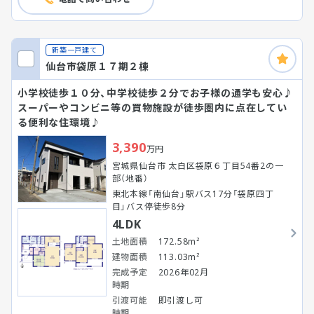
新築一戸建て
仙台市袋原１７期２棟
小学校徒歩１０分、中学校徒歩２分でお子様の通学も安心♪
スーパーやコンビニ等の買物施設が徒歩圏内に点在してい
る便利な住環境♪
3,390
万円
宮城県仙台市 太白区袋原６丁目54番2の一
部（地番）
東北本線「南仙台」駅バス17分「袋原四丁
目」バス停徒歩8分
4LDK
土地面積
172.58m²
建物面積
113.03m²
完成予定
2026年02月
時期
引渡可能
即引渡し可
時期