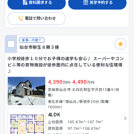
資料請求する
見学予約する
電話で問い合わせ
新築一戸建て
仙台市柳生８期３棟
小学校徒歩１０分でお子様の通学も安心♪ スーパーやコン
ビニ等の買物施設が徒歩圏内に点在している便利な住環境
♪
4,390
4,490
万円・
万円
宮城県仙台市 太白区柳生字沢目13番9（地
番）
東北本線「南仙台」駅徒歩20分（距離：
1600m）
4LDK
土地面積
165.67m²・167.7m²
建物面積
97.7m²・108.47m²