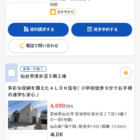
時期
見学予約可
資料請求する
見学予約する
電話で問い合わせ
新築一戸建て
仙台市清水沼５期２棟
多彩な収納を備えた４ＬＤＫ住宅！ 小学校徒歩９分でお子様
の通学も安心♪
4,090
万円
宮城県仙台市 宮城野区清水沼２丁目14番7
の一部(地番)
仙石線「榴ケ岡」駅徒歩19分（距離：1520m）
4LDK