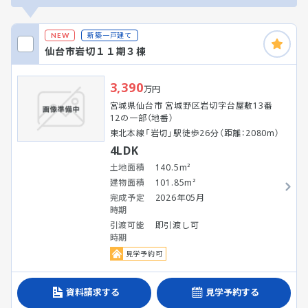
新築一戸建て
NEW
仙台市岩切１１期３棟
3,390
万円
宮城県仙台市 宮城野区岩切字台屋敷13番
12の一部（地番）
東北本線「岩切」駅徒歩26分（距離：2080m）
4LDK
土地面積
140.5m²
建物面積
101.85m²
完成予定
2026年05月
時期
引渡可能
即引渡し可
時期
見学予約可
資料請求する
見学予約する