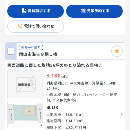
資料請求する
見学予約する
電話で問い合わせ
新築一戸建て
岡山市海吉８期１棟
両面道路に面した敷地56坪のゆとり溢れる邸宅♪
3,180
万円
岡山県岡山市 中区海吉字下河原屋2054番
2（地番）
山陽本線「岡山」駅バス34分「オージー技研
前」バス停徒歩8分
4LDK
土地面積
186.43m²
建物面積
104.33m²
完成予定
2026年11月