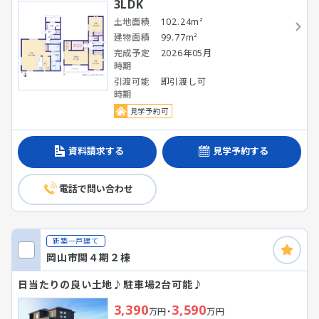
3LDK
土地面積
102.24m²
建物面積
99.77m²
完成予定
2026年05月
時期
引渡可能
即引渡し可
時期
見学予約可
資料請求する
見学予約する
電話で問い合わせ
新築一戸建て
岡山市関４期２棟
日当たりの良い土地♪駐車場2台可能♪
3,390
3,590
万円・
万円