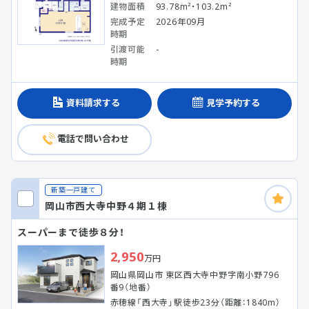
建物面積
93.78m²・103.2m²
完成予定
2026年09月
時期
引渡可能
-
時期
資料請求する
見学予約する
電話で問い合わせ
新築一戸建て
岡山市西大寺中野４期１棟
スーパーまで徒歩８分！
2,950
万円
岡山県岡山市 東区西大寺中野字南小野796
番9（地番）
赤穂線「西大寺」駅徒歩23分（距離：1840m）