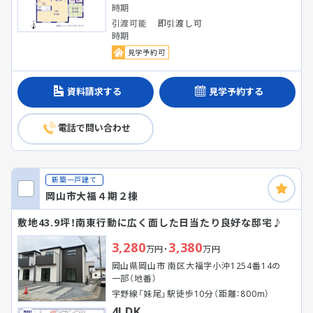
時期
引渡可能
即引渡し可
時期
見学予約可
資料請求する
見学予約する
電話で問い合わせ
新築一戸建て
岡山市大福４期２棟
敷地43.9坪！南東行動に広く面した日当たり良好な邸宅♪
3,280
3,380
万円・
万円
岡山県岡山市 南区大福字小沖1254番14の
一部（地番）
宇野線「妹尾」駅徒歩10分（距離：800m）
4LDK