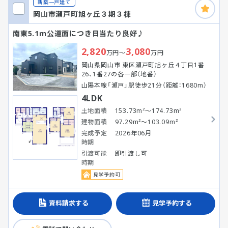
新築一戸建て
岡山市瀬戸町旭ヶ丘３期３棟
南東5.1ｍ公道面につき日当たり良好♪
2,820
3,080
万円～
万円
岡山県岡山市 東区瀬戸町旭ヶ丘４丁目1番
26、1番27の各一部（地番）
山陽本線「瀬戸」駅徒歩21分（距離：1680m）
4LDK
土地面積
153.73m²～174.73m²
建物面積
97.29m²～103.09m²
完成予定
2026年06月
時期
引渡可能
即引渡し可
時期
見学予約可
資料請求する
見学予約する