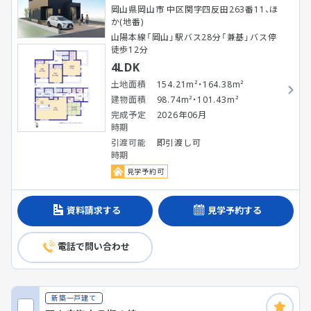
岡山県岡山市 中区関字四反田263番11、ほ
か(地番)
山陽本線「岡山」駅バス28分「兼基」バス停
徒歩12分
4LDK
土地面積
154.21m²・164.38m²
建物面積
98.74m²・101.43m²
完成予定
2026年06月
時期
引渡可能
即引渡し可
時期
見学予約可
資料請求する
見学予約する
電話で問い合わせ
新築一戸建て