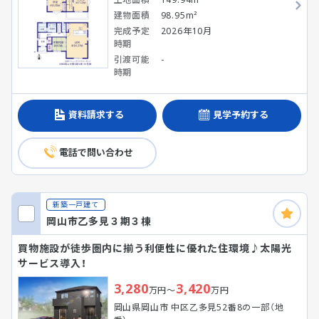
建物面積
98.95m²
完成予定
2026年10月
時期
引渡可能
-
時期
資料請求する
見学予約する
電話で問い合わせ
新築一戸建て
岡山市乙多見３期３棟
買物施設が徒歩圏内に揃う利便性に優れた住環境♪太陽光
サービス導入！
3,280
3,420
万円～
万円
岡山県岡山市 中区乙多見52番8の一部（地