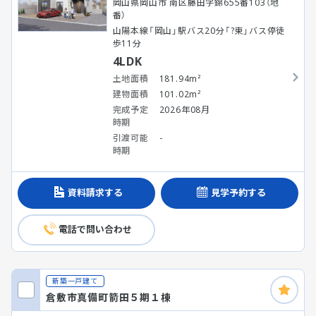
岡山県岡山市 南区藤田字錦655番103（地
番）
山陽本線「岡山」駅バス20分「?東」バス停徒
歩11分
4LDK
土地面積
181.94m²
建物面積
101.02m²
完成予定
2026年08月
時期
引渡可能
-
時期
資料請求する
見学予約する
電話で問い合わせ
新築一戸建て
倉敷市真備町箭田５期１棟