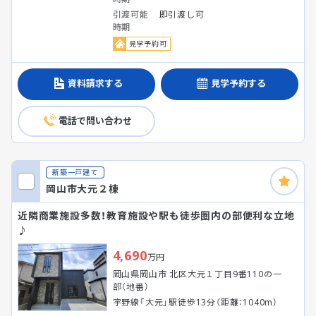
引渡可能
即引渡し可
時期
見学予約可
資料請求する
見学予約する
電話で問い合わせ
新築一戸建て
岡山市大元２棟
近隣商業施設多数！教育施設や駅も徒歩圏内の部便利な立地
♪
4,690
万円
岡山県岡山市 北区大元１丁目9番110の一
部（地番）
宇野線「大元」駅徒歩13分（距離：1040m）