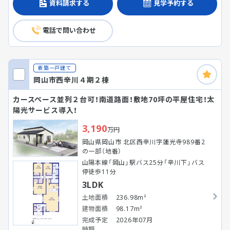
資料請求する
見学予約する
電話で問い合わせ
新築一戸建て
岡山市西辛川４期２棟
カースペース並列２台可！南道路面！敷地70坪の平屋住宅！太
陽光サービス導入！
3,190
万円
岡山県岡山市 北区西辛川字蓮光寺989番2
の一部（地番）
山陽本線「岡山」駅バス25分「辛川下」バス
停徒歩11分
3LDK
土地面積
236.98m²
建物面積
98.17m²
完成予定
2026年07月
時期