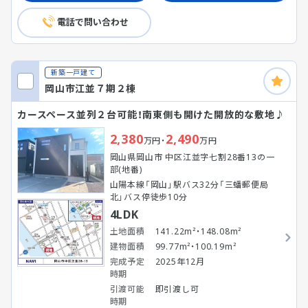
電話で問い合わせ
新築一戸建て
岡山市江並７期２棟
カースペース並列２台可能！南東側も開けた開放的な敷地♪
2,380
2,490
万円・
万円
岡山県岡山市 中区江並字七割28番13の一
部(地番)
山陽本線「岡山」駅バス32分「三蟠郵便局
北」バス停徒歩10分
4LDK
土地面積
141.22m²・148.08m²
建物面積
99.77m²・100.19m²
完成予定
2025年12月
時期
引渡可能
即引渡し可
時期