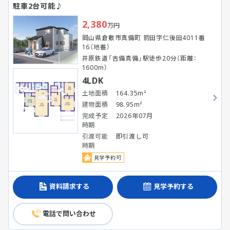
駐車2台可能♪
2,380
万円
岡山県倉敷市真備町 箭田字仁後田4011番
16（地番）
井原鉄道「吉備真備」駅徒歩20分（距離：
1600m）
4LDK
土地面積
164.35m²
建物面積
98.95m²
完成予定
2026年07月
時期
引渡可能
即引渡し可
時期
見学予約可
資料請求する
見学予約する
電話で問い合わせ