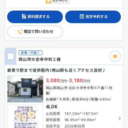
見学予約可
資料請求する
見学予約する
電話で問い合わせ
新築一戸建て
岡山市大安寺中町２棟
最寄り駅まで徒歩圏内！岡山駅も近くアクセス良好♪
3,080
3,180
万円・
万円
岡山県岡山市 北区大安寺中町671番1（地
番）
吉備線「大安寺」駅徒歩8分（距離：640m）
4LDK
土地面積
187.33m²・187.5m²
建物面積
98.95m²・99.98m²
完成予定
2026年03月