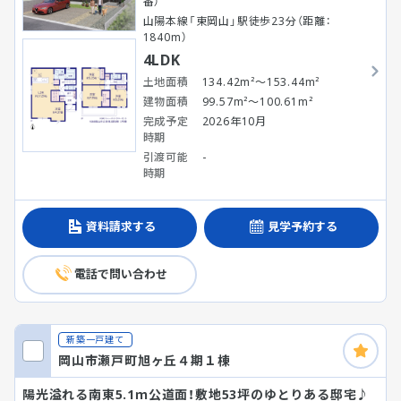
番）
山陽本線「東岡山」駅徒歩23分（距離：
1840m）
4LDK
土地面積
134.42m²～153.44m²
建物面積
99.57m²～100.61m²
完成予定
2026年10月
時期
引渡可能
-
時期
資料請求する
見学予約する
電話で問い合わせ
新築一戸建て
岡山市瀬戸町旭ヶ丘４期１棟
陽光溢れる南東5.1ｍ公道面！敷地53坪のゆとりある邸宅♪