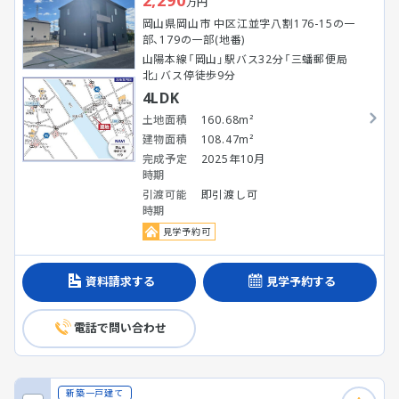
万円
岡山県岡山市 中区江並字八割176-15の一
部、179の一部(地番)
山陽本線「岡山」駅バス32分「三蟠郵便局
北」バス停徒歩9分
4LDK
土地面積
160.68m²
建物面積
108.47m²
完成予定
2025年10月
時期
引渡可能
即引渡し可
時期
見学予約可
資料請求する
見学予約する
電話で問い合わせ
新築一戸建て