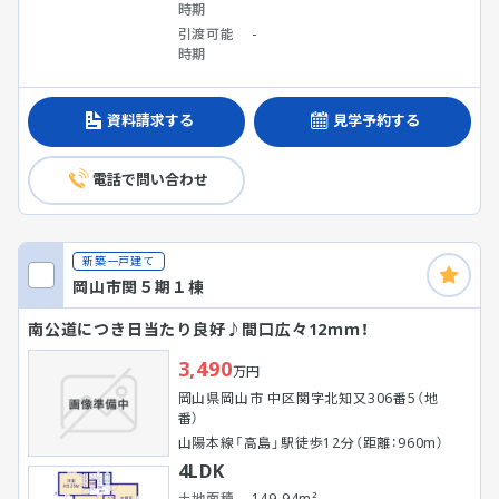
時期
引渡可能
-
時期
資料請求する
見学予約する
電話で問い合わせ
新築一戸建て
岡山市関５期１棟
南公道につき日当たり良好♪間口広々12ｍｍ！
3,490
万円
岡山県岡山市 中区関字北知又306番5（地
番）
山陽本線「高島」駅徒歩12分（距離：960m）
4LDK
土地面積
149.94m²