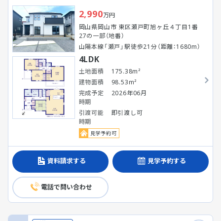
2,990
万円
岡山県岡山市 東区瀬戸町旭ヶ丘４丁目1番
27の一部（地番）
山陽本線「瀬戸」駅徒歩21分（距離：1680m）
4LDK
土地面積
175.38m²
建物面積
98.53m²
完成予定
2026年06月
時期
引渡可能
即引渡し可
時期
見学予約可
資料請求する
見学予約する
電話で問い合わせ