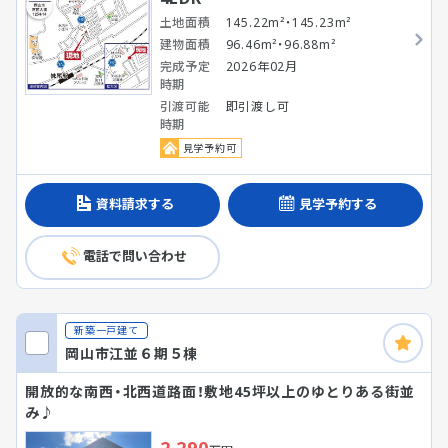
土地面積
145.22m²・145.23m²
建物面積
96.46m²・96.88m²
完成予定
2026年02月
時期
引渡可能
即引渡し可
時期
見学予約可
資料請求する
見学予約する
電話で問い合わせ
新築一戸建て
岡山市江並６期５棟
開放的な南西・北西道路面！敷地45坪以上のゆとりある街並
み♪
2,290