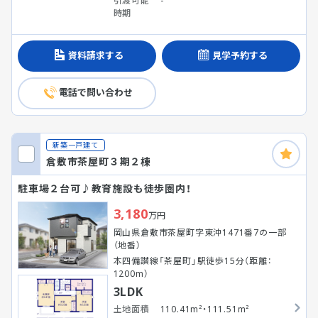
引渡可能
-
時期
資料請求する
見学予約する
電話で問い合わせ
新築一戸建て
倉敷市茶屋町３期２棟
駐車場２台可♪教育施設も徒歩圏内！
3,180
万円
岡山県倉敷市茶屋町字東沖1471番7の一部
（地番）
本四備讃線「茶屋町」駅徒歩15分（距離：
1200m）
3LDK
土地面積
110.41m²・111.51m²