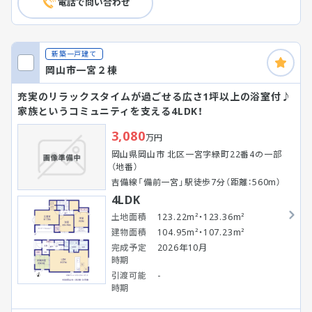
電話で問い合わせ
新築一戸建て
岡山市一宮２棟
充実のリラックスタイムが過ごせる広さ1坪以上の浴室付♪
家族というコミュニティを支える4LDK！
3,080
万円
岡山県岡山市 北区一宮字緑町22番4の一部
（地番）
吉備線「備前一宮」駅徒歩7分（距離：560m）
4LDK
土地面積
123.22m²・123.36m²
建物面積
104.95m²・107.23m²
完成予定
2026年10月
時期
引渡可能
-
時期