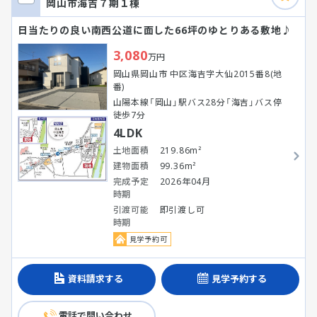
岡山市海吉７期１棟
日当たりの良い南西公道に面した66坪のゆとりある敷地♪
3,080
万円
岡山県岡山市 中区海吉字大仙2015番8(地
番)
山陽本線「岡山」駅バス28分「海吉」バス停
徒歩7分
4LDK
土地面積
219.86m²
建物面積
99.36m²
完成予定
2026年04月
時期
引渡可能
即引渡し可
時期
見学予約可
資料請求する
見学予約する
電話で問い合わせ