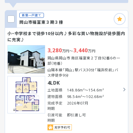
新築一戸建て
岡山市福富東３期３棟
小・中学校まで徒歩10分以内♪多彩な買い物施設が徒歩圏内
に充実♪
3,280
3,440
万円～
万円
岡山県岡山市 南区福富東２丁目92番6の一
部（地番）
山陽本線「岡山」駅バス30分「福浜校前」バ
ス停徒歩9分
4LDK
土地面積
148.86m²～154.6m²
建物面積
98.54m²～102.68m²
完成予定
2026年07月
時期
引渡可能
即引渡し可
時期
見学予約可