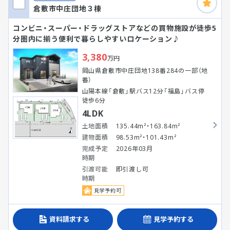
倉敷市中庄団地３棟
コンビニ・スーパー・ドラッグストアなどの買物施設が徒歩5
分圏内に揃う便利で暮らしやすいロケーション♪
3,380
万円
岡山県倉敷市中庄団地138番284の一部（地
番）
山陽本線「倉敷」駅バス12分「福島」バス停
徒歩6分
4LDK
土地面積
135.44m²・163.84m²
建物面積
98.53m²・101.43m²
完成予定
2026年03月
時期
引渡可能
即引渡し可
時期
見学予約可
資料請求する
見学予約する