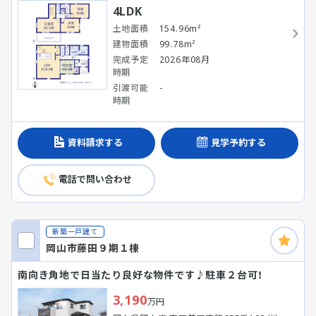
4LDK
土地面積
154.96m²
建物面積
99.78m²
完成予定
2026年08月
時期
引渡可能
-
時期
資料請求する
見学予約する
電話で問い合わせ
新築一戸建て
岡山市藤田９期１棟
南向き角地で日当たり良好な物件です♪駐車２台可！
3,190
万円