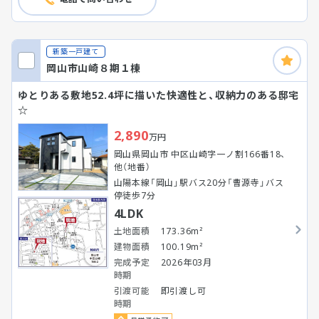
新築一戸建て
岡山市山崎８期１棟
ゆとりある敷地52.4坪に描いた快適性と、収納力のある邸宅
☆
2,890
万円
岡山県岡山市 中区山崎字一ノ割166番18、
他（地番）
山陽本線「岡山」駅バス20分「曹源寺」バス
停徒歩7分
4LDK
土地面積
173.36m²
建物面積
100.19m²
完成予定
2026年03月
時期
引渡可能
即引渡し可
時期