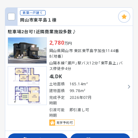
新築一戸建て
岡山市東平島１棟
駐車場2台可！近隣商業施設多数♪
2,780
万円
岡山県岡山市 東区東平島字加虫1144番
8（地番）
山陽本線「瀬戸」駅バス12分「東平島上」バ
ス停徒歩4分
4LDK
土地面積
165.14m²
建物面積
99.78m²
完成予定
2026年07月
時期
引渡可能
即引渡し可
時期
見学予約可