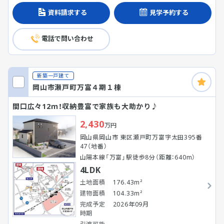
資料請求する
見学予約する
電話で問い合わせ
新築一戸建て
岡山市瀬戸町万富４期１棟
間口広々12ｍ！収納豊富で家族も大助かり♪
2,430
万円
岡山県岡山市 東区瀬戸町万富字太田395番
47（地番）
山陽本線「万富」駅徒歩8分（距離：640m）
4LDK
土地面積
176.43m²
建物面積
104.33m²
完成予定
2026年09月
時期