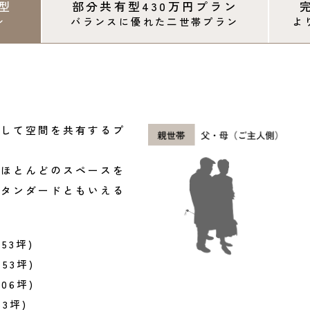
型
部分共有型
430万円プラン
ン
バランスに優れた二世帯プラン
よ
として空間を共有するプ
きほとんどのスペースを
スタンダードともいえる
.53坪)
.53坪)
.06坪)
53坪)