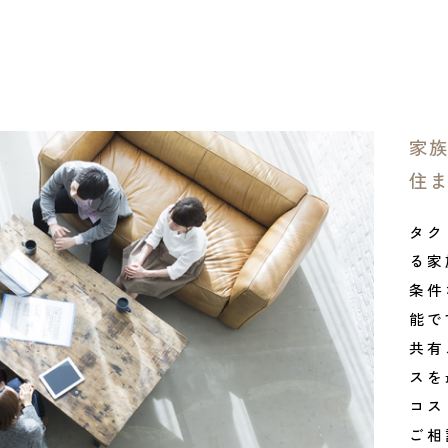
家
住
タク
る家
条件
能で
共有
スを
コス
ご相