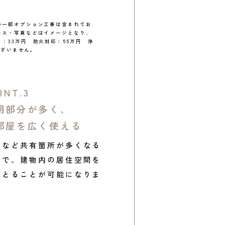
の一部オプション工事は含まれてお
ース・写真などはイメージとなり、
：33万円 防火対応：55万円 浄
ございません。
INT.3
用部分が多く、
部屋を広く使える
備など共有箇所が多くなる
とで、建物内の居住空間を
くとることが可能になりま
。