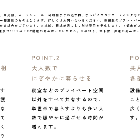
、家具類、カーテンレール・可動棚などの造作物、ならびにフロアコーティング等
一都三県のものとなります。詳しくはお問い合わせください。※掲載のプラン・パ
かる場合がございます。※地域、現場状況により別途費用が発生します。（都市ガス
階建及び100㎡以上の2階建の商品はございません。※半地下、地下付一戸建の商品は
POINT.2
PO
を相
大人数で
共
にぎやかに暮らせる
各
有す
寝室などのプライベート空間
設
介護
以外をすべて共有するので、
こ
くな
単世帯で暮らすよりも多い人
広
えて
数で賑やかに過ごせる時間が
す
てく
増えます。
かり