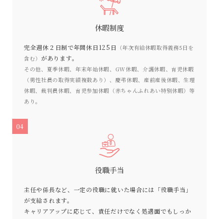
休暇制度
完全週休２日制で年間休日125日
（年次有給休暇取得義務5日を
があります。
含む）
その他、夏季休暇、年末年始休暇、GW休暇、介護休暇、育児休暇
（男性社員の取得実績複数あり）、慶弔休暇、産前産後休暇、生理
休暇、裁判員休暇、育児参加休暇（赤ちゃんふれあい特別休暇）等
あり。
04
役職手当
主任や係長など、一定の役職に就いた場合には「役職手当」
が支給されます。
キャリアアップに応じて、責任だけでなく処遇面でもしっか