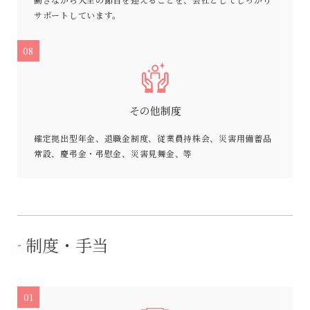
サポートしています。
08
その他制度
確定拠出型年金、退職金制度、従業員持株会、災害用備蓄品
常設、慶弔金・弔慰金、災害見舞金、等
制度・手当
01