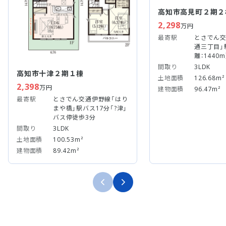
高知市高見町２期２
2,298
万円
最寄駅
とさでん交
通三丁目」
離：1440m
間取り
3LDK
高知市十津２期１棟
土地面積
126.68m²
2,398
万円
建物面積
96.47m²
最寄駅
とさでん交通伊野線「はり
まや橋」駅バス17分「?津」
バス停徒歩3分
間取り
3LDK
土地面積
100.53m²
建物面積
89.42m²