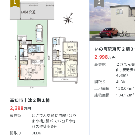
1
2
いの町駅東町２期３
2,998
万円
最寄駅
とさでん交
山」駅徒歩
480m）
間取り
4LDK
土地面積
150.04m²
建物面積
104.12m²
高知市十津２期１棟
2,398
万円
最寄駅
とさでん交通伊野線「はり
まや橋」駅バス17分「?津」
バス停徒歩3分
間取り
3LDK