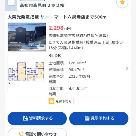
高知市高見町２期２棟
太陽光発電搭載 サニーマート六泉寺店まで500ｍ
2,298
万円
高知県高知市高見町367番9（地番）
とさでん交通桟橋線「桟橋通三丁目」駅徒歩
18分（距離：1440m）
3LDK
土地面積
126.68m²
建物面積
96.47m²
完成予定
2025年09月
時期
引渡可能
即引渡し可
時期
見学予約可
資料請求する
見学予約する
電話で問い合わせ