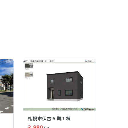
札幌市伏古５期１棟
3,980