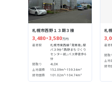
札幌市西野１３期３棟
札
3,480・3,580
3,
万円
最寄駅
札幌市東西線「発寒南」駅
最寄
バス9分「西野まちづくり
センター前」バス停徒歩6
間取
分
土地
間取り
4LDK
建物
土地面積
152.09m²・159.34m²
建物面積
101.02m²・104.74m²