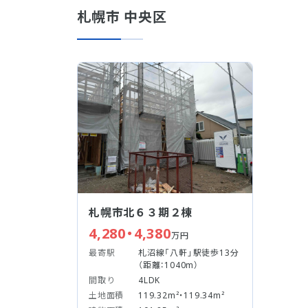
札幌市 中央区
札幌市北６３期２棟
4,280・4,380
万円
最寄駅
札沼線「八軒」駅徒歩13分
（距離：1040m）
間取り
4LDK
土地面積
119.32m²・119.34m²