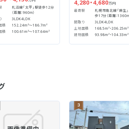
万円
4,280・4,680
万円
駅
札沼線「太平」駅徒歩12分
最寄駅
札幌市南北線「麻生
（距離：960m）
歩17分（距離：1360
り
3LDK4LDK
間取り
3LDK4LDK
面積
152.24m²～186.7m²
土地面積
168.5m²・206.25m²
面積
100.61m²～107.64m²
建物面積
93.98m²・104.33m²
グ
3