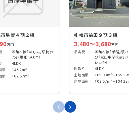
幌市星置４期２棟
札幌市前田９期３棟
090
3,480～3,680
万円
万円
駅
函館本線「ほしみ」駅徒歩
最寄駅
函館本線「手稲」駅バ
7分（距離：560m）
分「前田中学校前」
徒歩4分
り
4LDK
間取り
4LDK
面積
146.2m²
土地面積
165.03m²～165.19
面積
102.67m²
建物面積
102.67m²～104.33