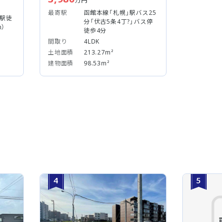
万円
最寄駅
函館本線「札幌」駅バス25
」駅徒
分「伏古5条4丁?」バス停
m）
徒歩4分
間取り
4LDK
土地面積
213.27m²
建物面積
98.53m²
4
5