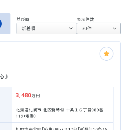
並び順
表示件数
棟
心♪
3,480
万円
北海道札幌市 北区新琴似 十条１６丁目989番
119（地番）
札幌市南北線「麻生」駅バス12分「新琴似10条16