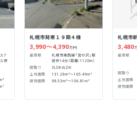
札幌市発寒１９期４棟
札幌市
3,990～4,390
3,480
万円
ス7
最寄駅
札幌市東西線「宮の沢」駅
最寄駅
バス停
徒歩14分（距離：1120m）
間取り
3LDK4LDK
間取り
土地面積
131.28m²～165.49m²
m²
土地面積
建物面積
98.53m²～106.81m²
m²
建物面積