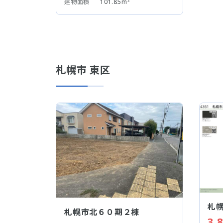
建物面積
101.85m²
札幌市 東区
札
札幌市北６０期２棟
3,