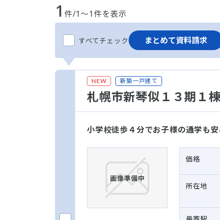
1
件/1～1件を表示
まとめて資料請求
すべてチェック
新築一戸建て
NEW
札幌市新琴似１３期１
小学校徒歩４分でお子様の通学も安
価格
所在地
最寄駅