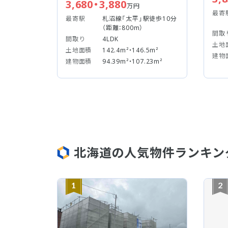
3,680・3,880
万円
最寄
最寄駅
札沼線「太平」駅徒歩10分
（距離：800m）
間取
間取り
4LDK
土地
土地面積
142.4m²・146.5m²
建物
建物面積
94.39m²・107.23m²
北海道の人気物件ランキン
1
2