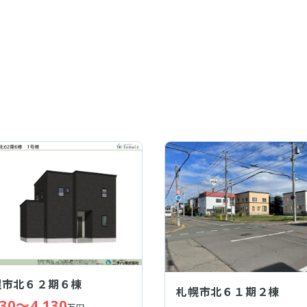
幌市北６２期６棟
札幌市北６１期２棟
830～4,130