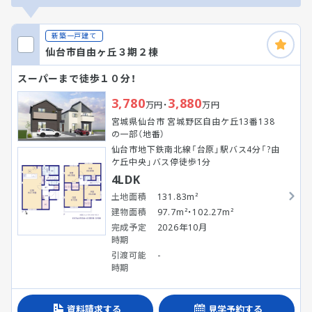
新築一戸建て
仙台市自由ヶ丘３期２棟
スーパーまで徒歩１０分！
3,780
3,880
万円・
万円
宮城県仙台市 宮城野区自由ケ丘13番138
の一部（地番）
仙台市地下鉄南北線「台原」駅バス4分「?由
ケ丘中央」バス停徒歩1分
4LDK
土地面積
131.83m²
建物面積
97.7m²・102.27m²
完成予定
2026年10月
時期
引渡可能
-
時期
資料請求する
見学予約する