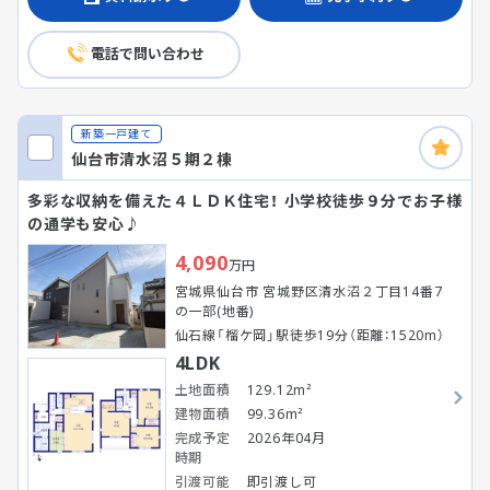
電話で問い合わせ
新築一戸建て
仙台市清水沼５期２棟
多彩な収納を備えた４ＬＤＫ住宅！ 小学校徒歩９分でお子様
の通学も安心♪
4,090
万円
宮城県仙台市 宮城野区清水沼２丁目14番7
の一部(地番)
仙石線「榴ケ岡」駅徒歩19分（距離：1520m）
4LDK
土地面積
129.12m²
建物面積
99.36m²
完成予定
2026年04月
時期
引渡可能
即引渡し可