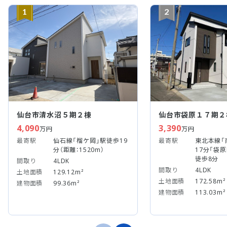
1
2
仙台市清水沼５期２棟
仙台市袋原１７期２
4,090
3,390
万円
万円
最寄駅
仙石線「榴ケ岡」駅徒歩19
最寄駅
東北本線「
分（距離：1520m）
17分「袋
徒歩8分
間取り
4LDK
間取り
4LDK
土地面積
129.12m²
土地面積
172.58m²
建物面積
99.36m²
建物面積
113.03m²