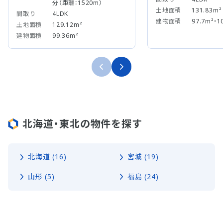
分（距離：1520m）
土地面積
131.83m²
間取り
4LDK
建物面積
97.7m²・1
土地面積
129.12m²
建物面積
99.36m²
北海道・東北の物件を探す
北海道 (16)
宮城 (19)
山形 (5)
福島 (24)