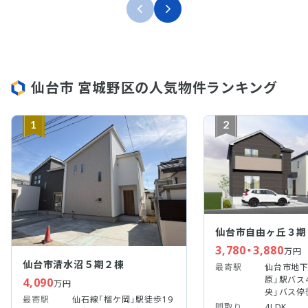
仙台市 宮城野区の人気物件ランキング
1
2
仙台市自由ヶ丘３期
3,780・3,880
万円
仙台市清水沼５期２棟
最寄駅
仙台市地下
原」駅バス
4,090
万円
央」バス停
最寄駅
仙石線「榴ケ岡」駅徒歩19
間取り
4LDK