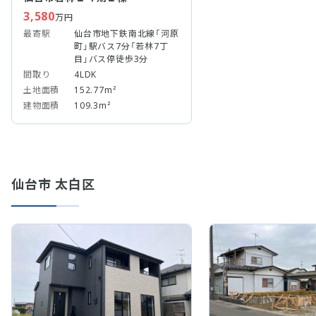
3,580
万円
最寄駅
仙台市地下鉄南北線「河原
町」駅バス7分「若林7丁
目」バス停徒歩3分
間取り
4LDK
土地面積
152.77m²
建物面積
109.3m²
仙台市 太白区