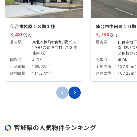
仙台市袋原１８期１棟
仙台市中田町１０期
3,480
3,780
万円
万円
最寄駅
東北本線「南仙台」駅バス
最寄駅
仙台市地下
19分「袋原三丁目」バス停
南」駅バス
徒歩7分
ス停徒歩2
間取り
4LDK
間取り
4LDK
土地面積
169.92m²
土地面積
157.34m²
建物面積
111.37m²
建物面積
107.23m²
宮城県の人気物件ランキング